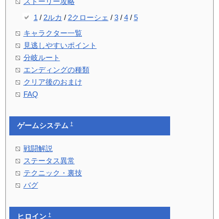
ストーリー攻略
1
/
2ルカ
/
2クローシェ
/
3
/
4
/
5
キャラクター一覧
見逃しやすいポイント
分岐ルート
エンディングの種類
クリア後のおまけ
FAQ
†
ゲームシステム
戦闘解説
ステータス異常
テクニック・裏技
バグ
†
ヒロイン