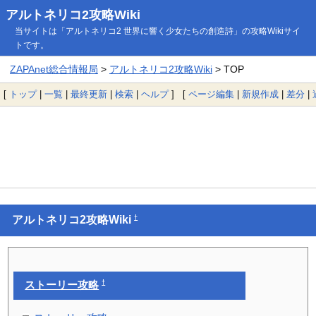
アルトネリコ2攻略Wiki
当サイトは「アルトネリコ2 世界に響く少女たちの創造詩」の攻略Wikiサイ
トです。
ZAPAnet総合情報局
>
アルトネリコ2攻略Wiki
> TOP
[
トップ
|
一覧
|
最終更新
|
検索
|
ヘルプ
] [
ページ編集
|
新規作成
|
差分
|
†
アルトネリコ2攻略Wiki
†
ストーリー攻略