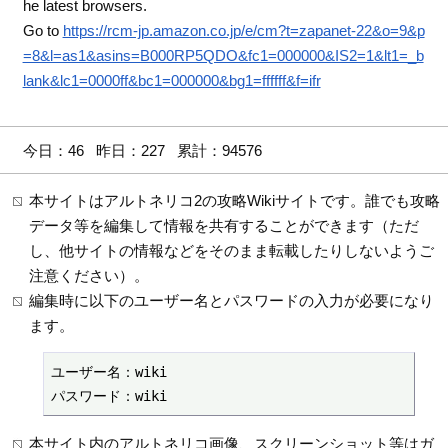
he latest browsers.
Go to
https://rcm-jp.amazon.co.jp/e/cm?t=zapanet-22&o=9&p
=8&l=as1&asins=B000RP5QDO&fc1=000000&IS2=1&lt1=_b
lank&lc1=0000ff&bc1=000000&bg1=ffffff&f=ifr
今日：46 昨日：227 累計：94576
本サイトはアルトネリコ2の攻略Wikiサイトです。誰でも攻略
データ等を編集して情報を共有することができます（ただ
し、他サイトの情報などをそのまま転載したりしないようご
注意ください）。
編集時に以下のユーザー名とパスワードの入力が必要になり
ます。
ユーザー名：wiki

パスワード：wiki
本サイト内のアルトネリコ画像、スクリーンショット等はガ