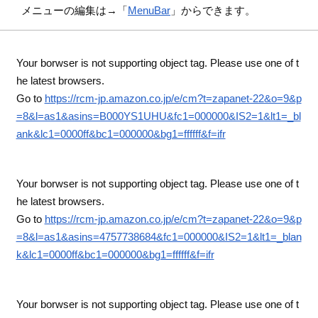
メニューの編集は→「
MenuBar
」からできます。
Your borwser is not supporting object tag. Please use one of t
he latest browsers.
Go to
https://rcm-jp.amazon.co.jp/e/cm?t=zapanet-22&o=9&p
=8&l=as1&asins=B000YS1UHU&fc1=000000&IS2=1&lt1=_bl
ank&lc1=0000ff&bc1=000000&bg1=ffffff&f=ifr
Your borwser is not supporting object tag. Please use one of t
he latest browsers.
Go to
https://rcm-jp.amazon.co.jp/e/cm?t=zapanet-22&o=9&p
=8&l=as1&asins=4757738684&fc1=000000&IS2=1&lt1=_blan
k&lc1=0000ff&bc1=000000&bg1=ffffff&f=ifr
Your borwser is not supporting object tag. Please use one of t