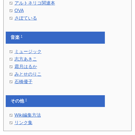
アルトネリコ関連本
OVA
さぽている
†
音楽
ミュージック
志方あきこ
霜月はるか
みとせのりこ
石橋優子
†
その他
Wiki編集方法
リンク集