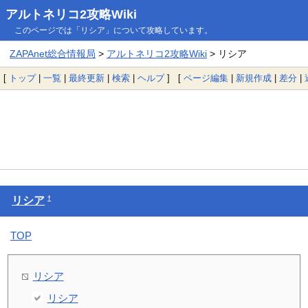
アルトネリコ2攻略Wiki
このページでは「リシア」について攻略しています。
ZAPAnet総合情報局
>
アルトネリコ2攻略Wiki
> リシア
[
トップ
|
一覧
|
最終更新
|
検索
|
ヘルプ
] [
ページ編集
|
新規作成
|
差分
|
†
リシア
TOP
リシア
リシア