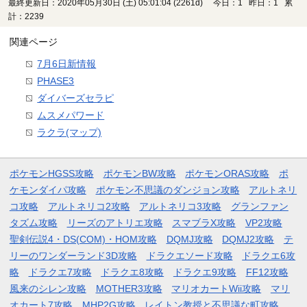
最終更新日：2020年05月30日 (土) 05:01:04
(2261d)
今日：1 昨日：1 累
計：2239
関連ページ
7月6日新情報
PHASE3
ダイバーズセラピ
ムスメパワード
ラクラ(マップ)
ポケモンHGSS攻略
ポケモンBW攻略
ポケモンORAS攻略
ポ
ケモンダイパ攻略
ポケモン不思議のダンジョン攻略
アルトネリ
コ攻略
アルトネリコ2攻略
アルトネリコ3攻略
グランファン
タズム攻略
リーズのアトリエ攻略
スマブラX攻略
VP2攻略
聖剣伝説4・DS(COM)・HOM攻略
DQMJ攻略
DQMJ2攻略
テ
リーのワンダーランド3D攻略
ドラクエソード攻略
ドラクエ6攻
略
ドラクエ7攻略
ドラクエ8攻略
ドラクエ9攻略
FF12攻略
風来のシレン攻略
MOTHER3攻略
マリオカートWii攻略
マリ
オカート7攻略
MHP2G攻略
レイトン教授と不思議な町攻略