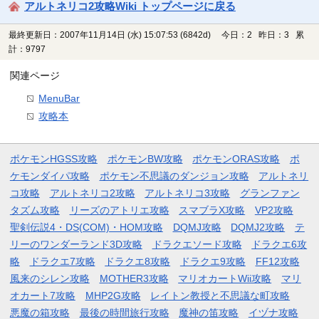
アルトネリコ2攻略Wiki トップページに戻る
最終更新日：2007年11月14日 (水) 15:07:53
(6842d)
今日：2 昨日：3 累
計：9797
関連ページ
MenuBar
攻略本
ポケモンHGSS攻略
ポケモンBW攻略
ポケモンORAS攻略
ポ
ケモンダイパ攻略
ポケモン不思議のダンジョン攻略
アルトネリ
コ攻略
アルトネリコ2攻略
アルトネリコ3攻略
グランファン
タズム攻略
リーズのアトリエ攻略
スマブラX攻略
VP2攻略
聖剣伝説4・DS(COM)・HOM攻略
DQMJ攻略
DQMJ2攻略
テ
リーのワンダーランド3D攻略
ドラクエソード攻略
ドラクエ6攻
略
ドラクエ7攻略
ドラクエ8攻略
ドラクエ9攻略
FF12攻略
風来のシレン攻略
MOTHER3攻略
マリオカートWii攻略
マリ
オカート7攻略
MHP2G攻略
レイトン教授と不思議な町攻略
悪魔の箱攻略
最後の時間旅行攻略
魔神の笛攻略
イヅナ攻略