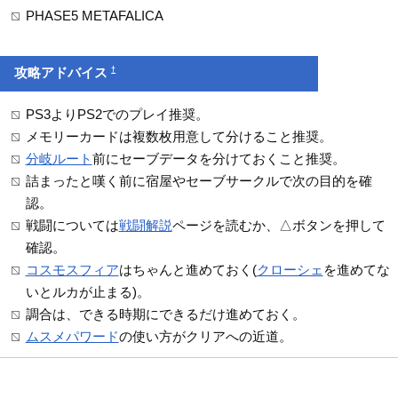
PHASE5 METAFALICA
†
攻略アドバイス
PS3よりPS2でのプレイ推奨。
メモリーカードは複数枚用意して分けること推奨。
分岐ルート
前にセーブデータを分けておくこと推奨。
詰まったと嘆く前に宿屋やセーブサークルで次の目的を確
認。
戦闘については
戦闘解説
ページを読むか、△ボタンを押して
確認。
コスモスフィア
はちゃんと進めておく(
クローシェ
を進めてな
いとルカが止まる)。
調合は、できる時期にできるだけ進めておく。
ムスメパワード
の使い方がクリアへの近道。