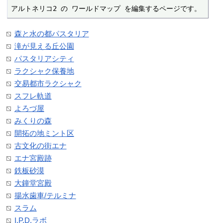
アルトネリコ2 の ワールドマップ を編集するページです。
森と水の都パスタリア
滝が見える丘公園
パスタリアシティ
ラクシャク保養地
交易都市ラクシャク
スフレ軌道
よろづ屋
みくりの森
開拓の地ミント区
古文化の街エナ
エナ宮殿跡
鉄板砂漠
大鐘堂宮殿
揚水歯車/テルミナ
スラム
I.P.D.ラボ