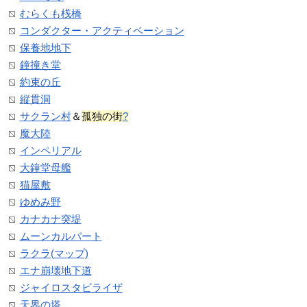
むらくも桟橋
コンダクター・アクティベーション
保養地地下
鐘撞き堂
約束の丘
縦貫洞
サクラン村
＆
孤独の街
?
魔大陸
インペリアル
大鐘堂母艦
猫屋敷
ゆめみ野
カナカナ突堤
ムーンカルバート
ラクラ(マップ)
エナ崩壊地下道
ジャイロスタビライザ
天界の塔