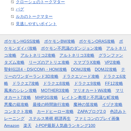
クローシェのトークマター
バグ
ルカのトークマター
見逃しやすいポイント
ポケモンHGSS攻略
ポケモンBW攻略
ポケモンORAS攻略
ポ
ケモンダイパ攻略
ポケモン不思議のダンジョン攻略
アルトネリ
コ攻略
アルトネリコ2攻略
アルトネリコ3攻略
グランファン
タズム攻略
リーズのアトリエ攻略
スマブラX攻略
VP2攻略
聖剣伝説4・DS(COM)・HOM攻略
DQMJ攻略
DQMJ2攻略
テ
リーのワンダーランド3D攻略
ドラクエソード攻略
ドラクエ6攻
略
ドラクエ7攻略
ドラクエ8攻略
ドラクエ9攻略
FF12攻略
風来のシレン攻略
MOTHER3攻略
マリオカートWii攻略
マリ
オカート7攻略
MHP2G攻略
レイトン教授と不思議な町攻略
悪魔の箱攻略
最後の時間旅行攻略
魔神の笛攻略
イヅナ攻略
コンタクト攻略
カードヒーロー攻略
ZAPAブログ2.0
色読みト
レーニング
ステルス将棋 棋譜再生
ファミコンのプレイ画像
Amazon
楽天
J-POP最新人気曲ランキング100