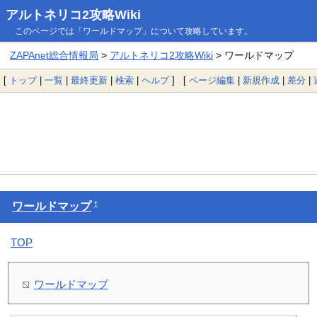
アルトネリコ2攻略Wiki
このページでは「ワールドマップ」について攻略しています。
ZAPAnet総合情報局
>
アルトネリコ2攻略Wiki
> ワールドマップ
[
トップ
|
一覧
|
最終更新
|
検索
|
ヘルプ
] [
ページ編集
|
新規作成
|
差分
|
†
ワールドマップ
TOP
ワールドマップ