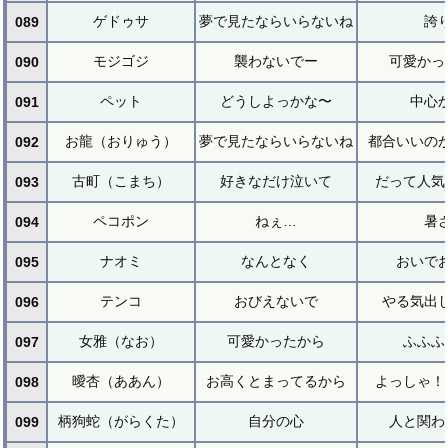
ゲドゥサ
夢で見たならいらないね
誇
089
モジゴジ
襲わないでー
可愛かっ
090
ペット
どうしよっかな〜
中心
091
お龍（おりゅう）
夢で見たならいらないね
都合いいの
092
古町（こまち）
好きなだけ泣いて
だって人気
093
ペコポン
ねぇ…
暑
094
ナオミ
なんとなく
おいで
095
テンコ
おびえないで
やる気出
096
女雅（なお）
可愛かったから
ふふふ
097
曖杏（ああん）
お高くとまってるから
よっしゃ！
098
柄狗蛇（がらくた）
自分の心
人と関わ
099