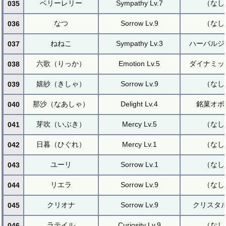
ベリーレリー
Sympathy Lv.7
（なし
035
なつ
Sorrow Lv.9
（なし
036
ねねこ
Sympathy Lv.3
ハーバルジ
037
六歌（りっか）
Emotion Lv.5
ダイナミッ
038
嬉紗（きしゃ）
Sorrow Lv.9
（なし
039
那沙（なあしゃ）
Delight Lv.4
銘菓オボ
040
芽吹（いぶき）
Mercy Lv.5
（なし
041
日暮（ひぐれ）
Mercy Lv.1
（なし
042
ユーリ
Sorrow Lv.1
（なし
043
リエラ
Sorrow Lv.9
（なし
044
クリオナ
Sorrow Lv.9
クリスタ
045
ラテイル
Curiosity Lv.9
（なし
046