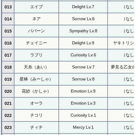
エイプ
Delight Lv.7
（なし
013
ネア
Sorrow Lv.6
（なし
014
ババーン
Sympathy Lv.8
（なし
015
チェイニー
Delight Lv.9
ヤキトリシ
016
ラブリ
Curiosity Lv.6
（なし
017
天糸（あい）
Sorrow Lv.7
夢見る乙女
018
星林（みーしゃ）
Sorrow Lv.8
（なし
019
花紗（かしゃ）
Emotion Lv.9
（なし
020
オーラ
Emotion Lv.3
（なし
021
チコリ
Curiosity Lv.1
（なし
022
チィチ
Mercy Lv.1
（なし
023