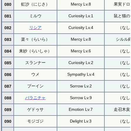
虹沙（にじさ）
Mercy Lv.8
果実ドロ
080
ミルウ
Curiosity Lv.1
鼠と猫の
081
リシア
Curiosity Lv.4
（なし
082
楽々（らいら）
Mercy Lv.8
シルル
083
来紗（らいしゃ）
Mercy Lv.6
（なし
084
スランナー
Curiosity Lv.2
（なし
085
ウメ
Sympathy Lv.4
（なし
086
プーイン
Sorrow Lv.2
（なし
087
バラニチャ
Sorrow Lv.9
（なし
088
ゲドゥサ
Emotion Lv.7
走召木亥
089
モジゴジ
Delight Lv.3
（なし
090