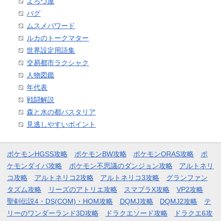
よろづ屋
バグ
ムスメパワード
ルカのトークマター
世界設定用語集
交易都市ラクシャク
人物図鑑
年代表
戦闘解説
森と水の都パスタリア
見逃しやすいポイント
ポケモンHGSS攻略
ポケモンBW攻略
ポケモンORAS攻略
ポ
ケモンダイパ攻略
ポケモン不思議のダンジョン攻略
アルトネリ
コ攻略
アルトネリコ2攻略
アルトネリコ3攻略
グランファン
タズム攻略
リーズのアトリエ攻略
スマブラX攻略
VP2攻略
聖剣伝説4・DS(COM)・HOM攻略
DQMJ攻略
DQMJ2攻略
テ
リーのワンダーランド3D攻略
ドラクエソード攻略
ドラクエ6攻