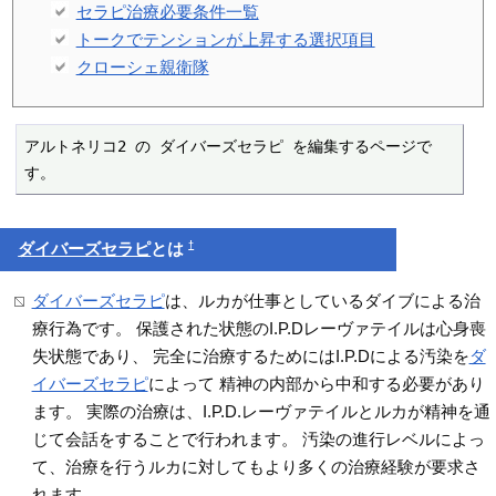
セラピ治療必要条件一覧
トークでテンションが上昇する選択項目
クローシェ親衛隊
アルトネリコ2 の ダイバーズセラピ を編集するページで
す。
†
ダイバーズセラピ
とは
ダイバーズセラピ
は、ルカが仕事としているダイブによる治
療行為です。 保護された状態のI.P.Dレーヴァテイルは心身喪
失状態であり、 完全に治療するためにはI.P.Dによる汚染を
ダ
イバーズセラピ
によって 精神の内部から中和する必要があり
ます。 実際の治療は、I.P.D.レーヴァテイルとルカが精神を通
じて会話をすることで行われます。 汚染の進行レベルによっ
て、治療を行うルカに対してもより多くの治療経験が要求さ
れます。