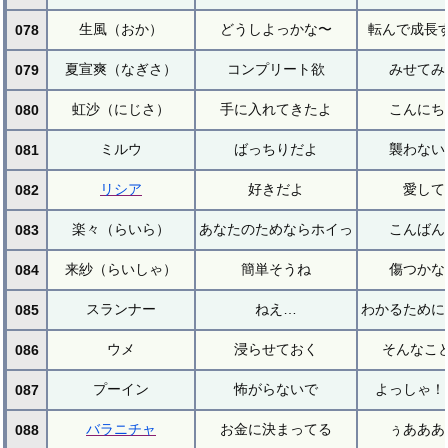
生風（おか）
どうしよっかな〜
転んで成長
078
夏宣爽（なぎさ）
コンプリート欲
みせてみ
079
虹沙（にじさ）
手に入れてきたよ
こんにち
080
ミルウ
ばっちりだよ
襲わない
081
リシア
好きだよ
愛して
082
楽々（らいら）
あなたのためならホイっ
こんばん
083
来紗（らいしゃ）
簡単そうね
傷つかな
084
スランナー
ねえ…
わかるために
085
ウメ
浸らせておく
そんなこ
086
プーイン
怖がらないで
よっしゃ！
087
バラニチャ
お金に決まってる
ぅあああ
088