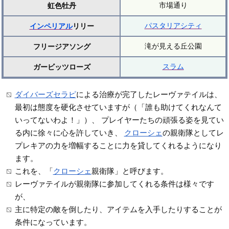
市場通り
虹色牡丹
パスタリアシティ
インペリアル
リリー
滝が見える丘公園
フリージアソング
スラム
ガービッツローズ
ダイバーズセラピ
による治療が完了したレーヴァテイルは、
最初は態度を硬化させていますが（「誰も助けてくれなんて
いってないわよ！」）、 プレイヤーたちの頑張る姿を見てい
る内に徐々に心を許していき、
クローシェ
の親衛隊としてレ
プレキアの力を増幅することに力を貸してくれるようになり
ます。
これを、「
クローシェ
親衛隊」と呼びます。
レーヴァテイルが親衛隊に参加してくれる条件は様々です
が、
主に特定の敵を倒したり、アイテムを入手したりすることが
条件になっています。