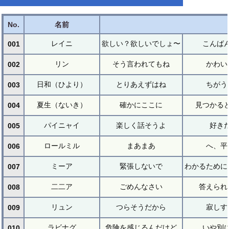
No.
名前
レイニ
欲しい？欲しいでしょ〜
こんば
001
リン
そう言われてもね
かわい
002
日和（ひより）
とりあえずはね
ちがう
003
夏生（ないき）
確かにここに
見つかる
004
パイニャイ
楽しく話そうよ
好き
005
ロールミル
まあまあ
へ、平
006
ミーア
緊張しないで
わかるために
007
二二ア
ごめんなさい
答えられ
008
リュン
つらそうだから
寂しす
009
ラビナグ
危険を感じるんだけど
いや別
010