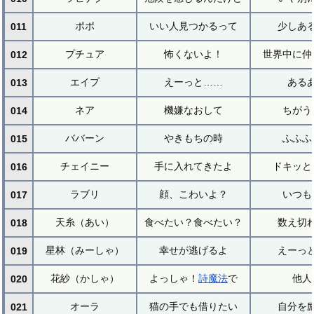
ポポ
いい人見つかるって
少しあ
011
プチュア
怖くないよ！
世界中に仲
012
エイプ
えーっと……
ある
013
ネア
機嫌なおして
ちがう
014
ババーン
やきもちの時
ふふふ
015
チェイニー
手に入れてきたよ
ドキッと
016
ラブリ
顔、こわいよ？
いつも
017
天糸（あい）
食べたい？食べたい？
数え切
018
星林（みーしゃ）
幸せが逃げるよ
えーっ
019
花紗（かしゃ）
よっしゃ！
詩魔法
で
他人
020
オーラ
猫の手でも借りたい
自分を
021