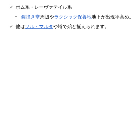
ポム系・レーヴァテイル系
鐘撞き堂
周辺や
ラクシャク保養地
地下が出現率高め。
他は
ソル・マルタ
や塔で殆ど揃えられます。