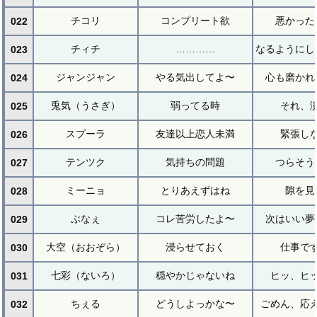
チコリ
コンプリート欲
悪かった
022
チィチ
…………
なるようにし
023
ジャンジャン
やる気出してよ〜
心も磨かれ
024
兎気（うさぎ）
弱ってる時
それ、
025
スプーラ
友達以上恋人未満
緊張し
026
テンツク
気持ちの問題
つらそう
027
ミーニョ
とりあえずはね
隙を見
028
ぶなぇ
コレ苦労したよ〜
次はいい夢
029
大空（おおぞら）
浸らせておく
仕事で
030
七彩（ないろ）
穏やかじゃないね
ヒッ、ヒ
031
ちぇる
どうしよっかな〜
ごめん、応
032