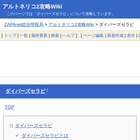
アルトネリコ2攻略Wiki
このページでは「ダイバーズセラピ」について攻略しています。
ZAPAnet総合情報局
>
アルトネリコ2攻略Wiki
> ダイバーズセラピ
[
トップ
|
一覧
|
最終更新
|
検索
|
ヘルプ
] [
ページ編集
|
新規作成
|
差分
|
†
ダイバーズセラピ
TOP
ダイバーズセラピ
ダイバーズセラピとは