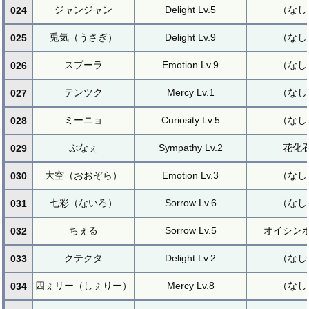
ジャンジャン
Delight Lv.5
（なし
024
兎気（うさぎ）
Delight Lv.9
（なし
025
スプーラ
Emotion Lv.9
（なし
026
テンツク
Mercy Lv.1
（なし
027
ミーニョ
Curiosity Lv.5
（なし
028
ぶなぇ
Sympathy Lv.2
花化
029
大空（おおぞら）
Emotion Lv.3
（なし
030
七彩（ないろ）
Sorrow Lv.6
（なし
031
ちぇる
Sorrow Lv.5
オイシン
032
クテクタ
Delight Lv.2
（なし
033
四ぇリー（しぇりー）
Mercy Lv.8
（なし
034