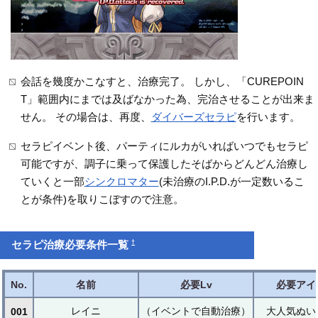
会話を幾度かこなすと、治療完了。 しかし、「CUREPOIN
T」範囲内にまでは及ばなかった為、完治させることが出来ま
せん。 その場合は、再度、
ダイバーズセラピ
を行います。
セラピイベント後、パーティにルカがいればいつでもセラピ
可能ですが、調子に乗って保護したそばからどんどん治療し
ていくと一部
シンクロマター
(未治療のI.P.D.が一定数いるこ
とが条件)を取りこぼすので注意。
†
セラピ治療必要条件一覧
No.
名前
必要Lv
必要アイ
レイニ
（イベントで自動治療）
大人気ぬい
001