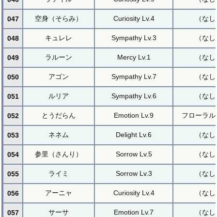
空身（そらみ）
Curiosity Lv.4
（なし
047
キュレレ
Sympathy Lv.3
（なし
048
ラルーン
Mercy Lv.1
（なし
049
アゴン
Sympathy Lv.7
（なし
050
ルリア
Sympathy Lv.6
（なし
051
とうだらん
Emotion Lv.9
フローラル
052
ネネム
Delight Lv.6
（なし
053
参里（さんり）
Sorrow Lv.5
（なし
054
ライミ
Sorrow Lv.3
（なし
055
アーニャ
Curiosity Lv.4
（なし
056
サーサ
Emotion Lv.7
（なし
057