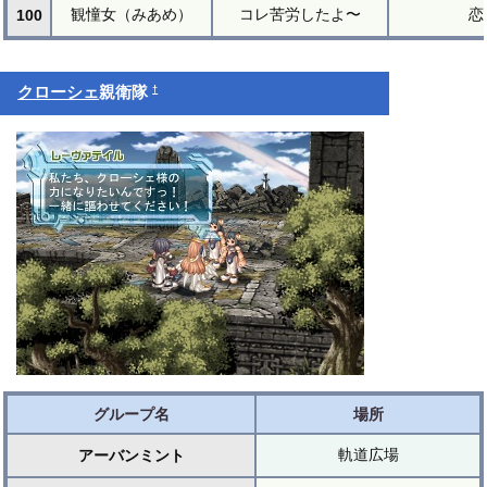
観憧女（みあめ）
コレ苦労したよ〜
恋
100
†
クローシェ
親衛隊
グループ名
場所
軌道広場
アーバンミント