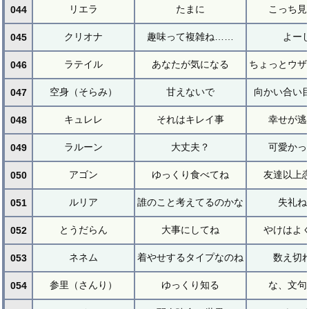
リエラ
たまに
こっち見
044
クリオナ
趣味って複雑ね……
よー
045
ラテイル
あなたが気になる
ちょっとウザ
046
空身（そらみ）
甘えないで
向かい合い
047
キュレレ
それはキレイ事
幸せが逃
048
ラルーン
大丈夫？
可愛かっ
049
アゴン
ゆっくり食べてね
友達以上
050
ルリア
誰のこと考えてるのかな
失礼ね
051
とうだらん
大事にしてね
やけはよ
052
ネネム
着やせするタイプなのね
数え切
053
参里（さんり）
ゆっくり知る
な、文句
054