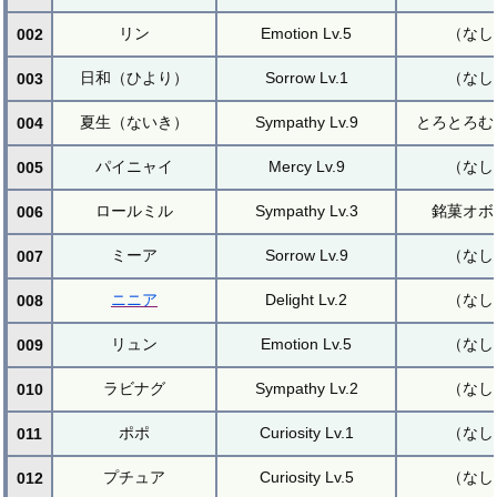
リン
Emotion Lv.5
（なし
002
日和（ひより）
Sorrow Lv.1
（なし
003
夏生（ないき）
Sympathy Lv.9
とろとろむ
004
パイニャイ
Mercy Lv.9
（なし
005
ロールミル
Sympathy Lv.3
銘菓オボ
006
ミーア
Sorrow Lv.9
（なし
007
ニニア
Delight Lv.2
（なし
008
リュン
Emotion Lv.5
（なし
009
ラビナグ
Sympathy Lv.2
（なし
010
ポポ
Curiosity Lv.1
（なし
011
プチュア
Curiosity Lv.5
（なし
012