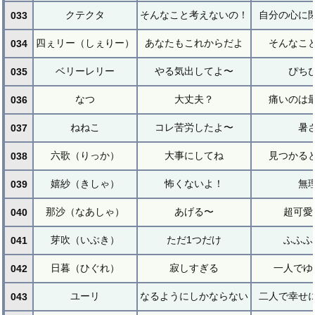
クテクタ
そんなこと考えないの！
自分の心に
033
四ぇリー（しぇりー）
あなたもこれからだよ
そんなこ
034
ベリーレリー
やる気出してよ〜
ぴち
035
なつ
大丈夫？
痛いのは
036
ねねこ
コレ苦労したよ〜
暑
037
六歌（りっか）
大事にしてね
見つかる
038
嬉紗（きしゃ）
怖くないよ！
無
039
那沙（なあしゃ）
あげる〜
超可愛
040
芽吹（いぶき）
ただ1つだけ
ふふふ
041
日暮（ひぐれ）
寂しすぎる
一人でゆ
042
ユーリ
なるようにしかならない
二人で幸せ
043