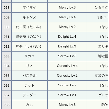
マイマイ
Mercy Lv.6
ひもネク
058
キャンヌ
Mercy Lv.4
うさロ
059
たこ実（たこみ）
Mercy Lv.2
（なし
060
野薔薇（のばら）
Delight Lv.4
（なし
061
珠令（しゅれい）
Delight Lv.9
エリギ
062
リカコ
Sorrow Lv.8
地獄揚
063
リノ
Curiosity Lv.4
（なし
064
パステル
Curiosity Lv.2
黄泉の呼
065
テット
Sorrow Lv.7
（なし
066
テンダー
Sorrow Lv.1
ゲロッ
067
みぃ
Mercy Lv.6
猫飴
068