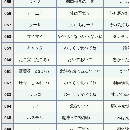
ライミ
弱肉強食の世界
よし
055
アーニャ
体は平気？
心も磨かれ
056
サーサ
こんにちはー！
その気持ち
057
マイマイ
夢で見たならいらないね
タフそう
058
キャンヌ
ゆっくり食べてね
誇
059
たこ実（たこみ）
おいでおいで
悪かった
060
野薔薇（のばら）
危険を感じるんだけど
まだ
061
珠令（しゅれい）
ゆっくり食べてね
弱肉強食
062
リカコ
ゆっくり食べてね
甘えてる
063
リノ
危ないよ〜
痛いのは
064
パステル
趣味って複雑ね……
私は女
065
テット
へ、平気？
顔で決
066