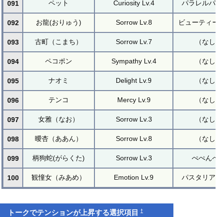
ペット
Curiosity Lv.4
パラレルパ
091
お龍(おりゅう)
Sorrow Lv.8
ビューティ
092
古町（こまち）
Sorrow Lv.7
（なし
093
ペコポン
Sympathy Lv.4
（なし
094
ナオミ
Delight Lv.9
（なし
095
テンコ
Mercy Lv.9
（なし
096
女雅（なお）
Sorrow Lv.3
（なし
097
曖杏（ああん）
Sorrow Lv.8
（なし
098
柄狗蛇(がらくた)
Sorrow Lv.3
ぺぺん
099
観憧女（みあめ）
Emotion Lv.9
パスタリア
100
†
トークでテンションが上昇する選択項目