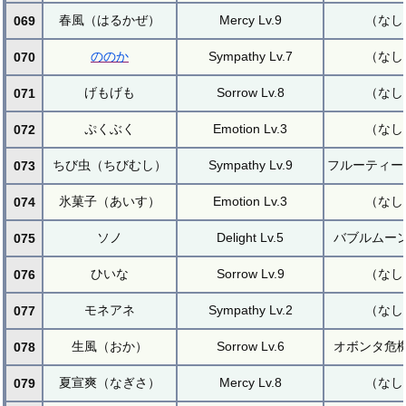
春風（はるかぜ）
Mercy Lv.9
（なし
069
ののか
Sympathy Lv.7
（なし
070
げもげも
Sorrow Lv.8
（なし
071
ぷくぶく
Emotion Lv.3
（なし
072
ちび虫（ちびむし）
Sympathy Lv.9
フルーティー
073
氷菓子（あいす）
Emotion Lv.3
（なし
074
ソノ
Delight Lv.5
バブルムー
075
ひいな
Sorrow Lv.9
（なし
076
モネアネ
Sympathy Lv.2
（なし
077
生風（おか）
Sorrow Lv.6
オボンタ危
078
夏宣爽（なぎさ）
Mercy Lv.8
（なし
079