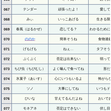
テンダー
頑張ったよ！
愛して
067
みぃ
いっこあげる
生きる限
068
春風（はるかぜ）
恋してる？
わかるために
069
ののか
簡単そうね
食物連
070
げもげも
ねぇ…
タフそう
071
ぷくぶく
否定は出来ない
弱って
072
ちび虫（ちびむし）
よく噛んで食べてね
形だ
073
氷菓子（あいす）
心にいつもいるよ
怖がら
074
ソノ
大事にしてね
いつもド
075
ひいな
甘えてるんだよね
おいで
076
モネアネ
否定はできない
伏し目
077