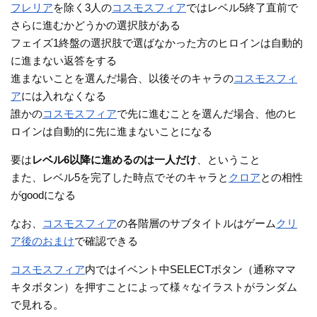
フレリア
を除く3人の
コスモスフィア
ではレベル5終了直前で
さらに進むかどうかの選択肢がある
フェイズ1終盤の選択肢で選ばなかった方のヒロインは自動的
に進まない返答をする
進まないことを選んだ場合、以後そのキャラの
コスモスフィ
ア
には入れなくなる
誰かの
コスモスフィア
で先に進むことを選んだ場合、他のヒ
ロインは自動的に先に進まないことになる
要は
レベル6以降に進めるのは一人だけ
、ということ
また、レベル5を完了した時点でそのキャラと
クロア
との相性
がgoodになる
なお、
コスモスフィア
の各階層のサブタイトルはゲーム
クリ
ア後のおまけ
で確認できる
コスモスフィア
内ではイベント中SELECTボタン（通称ママ
キタボタン）を押すことによって様々なイラストがランダム
で見れる。