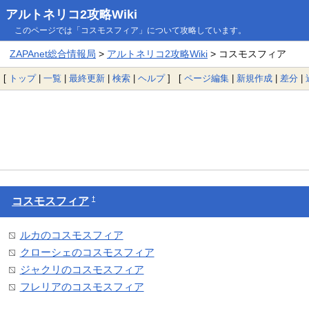
アルトネリコ2攻略Wiki
このページでは「コスモスフィア」について攻略しています。
ZAPAnet総合情報局
>
アルトネリコ2攻略Wiki
> コスモスフィア
[
トップ
|
一覧
|
最終更新
|
検索
|
ヘルプ
] [
ページ編集
|
新規作成
|
差分
|
†
コスモスフィア
ルカのコスモスフィア
クローシェのコスモスフィア
ジャクリのコスモスフィア
フレリアのコスモスフィア