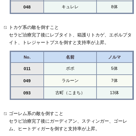
キュレレ
8体
048
トカゲ系の敵を倒すこと
セラピ治療完了後にレプタイト、箱護りトカゲ、エボルプタ
イト、トレジャートプスを倒すと支持率が上昇。
No.
名前
ノルマ
ポポ
5体
011
ラルーン
7体
049
古町（こまち）
13体
093
ゴーレム系の敵を倒すこと
セラピ治療完了後にガーディアン、スティンガー、ゴーレ
ム、ヒートディガーを倒すと支持率が上昇。