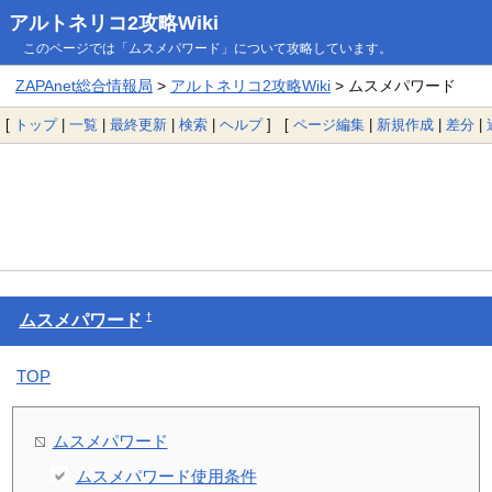
アルトネリコ2攻略Wiki
このページでは「ムスメパワード」について攻略しています。
ZAPAnet総合情報局
>
アルトネリコ2攻略Wiki
> ムスメパワード
[
トップ
|
一覧
|
最終更新
|
検索
|
ヘルプ
] [
ページ編集
|
新規作成
|
差分
|
†
ムスメパワード
TOP
ムスメパワード
ムスメパワード使用条件