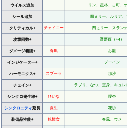
リン、星林、古町、ナ
ウイルス追加
四ぇリー、ルリア、
シール追加
チェイニー
四ぇリー、スランナ
クリティカル+
野薔薇（+4）
攻撃回数+
春風
お龍
ダメージ範囲+
プーイン
インジケーター+
スプーラ
那沙
ハーモニクス+
ラブリ、なつ、空身、キュレ
チェイン+
ひいな
曖杏
シンクロ発生率+
夏生
花紗
シンクロニティ
延長
観憧女
春風、ウメ
装備品性能+