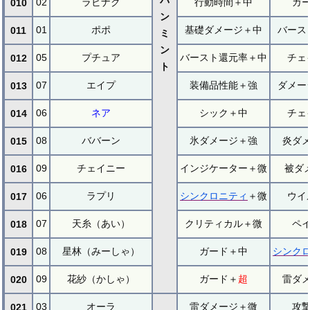
02
ラビナグ
行動時間＋中
ガ
010
ン
01
ポポ
基礎ダメージ＋中
バース
011
ミ
ン
05
プチュア
バースト還元率＋中
チェ
012
ト
07
エイプ
装備品性能＋強
ダメー
013
06
ネア
シック＋中
チェ
014
08
ババーン
氷ダメージ＋強
炎ダ
015
09
チェイニー
インジケーター＋微
被ダ
016
06
ラプリ
シンクロニティ
＋微
ウイ
017
07
天糸（あい）
クリティカル＋微
ペ
018
08
星林（みーしゃ）
ガード＋中
シンク
019
09
花紗（かしゃ）
ガード＋
超
雷ダ
020
03
オーラ
雷ダメージ＋微
攻
021