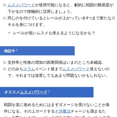
ムスメパワード
が使用可能になると、劇的に戦闘の難易度が
下がるので積極的に活用しましょう。
同じのを付けているとレベルが上がっていき4つまで新たなス
キルを身につけます。
レベルが低いムスメも使えるようになるかも？
†
検証中
支持率と性格の増加の因果関係はいまのところ未確認。
どのみち
スラム
イベント後まで
ムスメパワード
使えないの
で、それまでは放置してもあまり問題ないかもしれない。
†
オススメ
ムスメパワード
戦闘を楽に進めるためにはまずダメージを受けないことが条
件になる。その上ガードすると
詩魔法
チャージも溜まるた