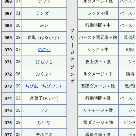
07
テット
氷ダメージ＋微
バース
066
01
テンダー
シック＋微
バース
067
06
みぃ
行動時間＋中
バース
068
フ
09
春風（はるかぜ）
バースト還元率＋微
装備
069
リ
｜
07
ののか
シック＋中
戦闘
070
ジ
ア
08
げもげも
攻上防下＋微
シ
071
ソ
06
ぷくぶく
氷ダメージ＋中
獲得
072
ン
グ
09
ちび虫（ちびむし）
基礎ダメージ＋微
敵行
073
03
氷菓子(あいす)
行動時間＋微
バース
074
05
ソノ
リチャージ＋微
シ
075
09
ひいな
雷ダメージ＋強
ピン
076
02
モネアネ
獲得金額＋微
ペ
077