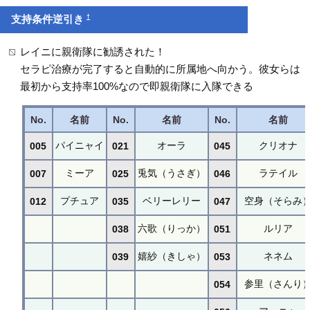
†
支持条件逆引き
レイニに親衛隊に勧誘された！
セラピ治療が完了すると自動的に所属地へ向かう。彼女らは
最初から支持率100%なので即親衛隊に入隊できる
No.
名前
No.
名前
No.
名前
パイニャイ
オーラ
クリオナ
005
021
045
ミーア
兎気（うさぎ）
ラテイル
007
025
046
プチュア
ベリーレリー
空身（そらみ
012
035
047
六歌（りっか）
ルリア
038
051
嬉紗（きしゃ）
ネネム
039
053
参里（さんり
054