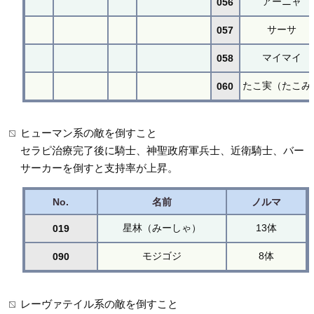
アーニャ
056
サーサ
057
マイマイ
058
たこ実（たこみ
060
ヒューマン系の敵を倒すこと
セラピ治療完了後に騎士、神聖政府軍兵士、近衛騎士、バー
サーカーを倒すと支持率が上昇。
No.
名前
ノルマ
星林（みーしゃ）
13体
019
モジゴジ
8体
090
レーヴァテイル系の敵を倒すこと