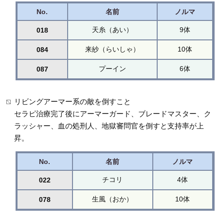
No.
名前
ノルマ
天糸（あい）
9体
018
来紗（らいしゃ）
10体
084
プーイン
6体
087
リビングアーマー系の敵を倒すこと
セラピ治療完了後にアーマーガード、ブレードマスター、ク
ラッシャー、血の処刑人、地獄審問官を倒すと支持率が上
昇。
No.
名前
ノルマ
チコリ
4体
022
生風（おか）
10体
078