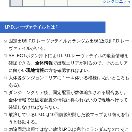
シンクロニティ
†
I.P.D.レーヴァテイルとは
固定出現I.P.D.レーヴァテイルとランダム出現(放浪)I.P.D.レー
ヴァテイルがいる。
SELECTボタン押下によりI.P.D.レーヴァテイルの最新情報を
確認できる。
全体情報
で出現エリアが判るので、そのエリア
に向かい
現地情報
の方を確認すればよい。
大体各ダンジョンエリアに１〜４体いる模様(いないところも
ある)。
ダンジョンクリア後、固定配置が数体追加される場合あり。
全体情報では固定配置の情報は得られないので現地へ行って
確認しなければならない。
放浪しているI.P.D.は10回前後戦闘した後マップ切り替えを行
うと移動する。
勿論固定出現ではない放浪I.P.D.は完全にランダムなのでそこ