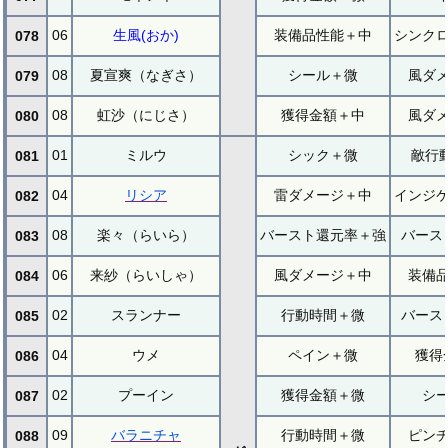
06
生風(おか)
装備品性能＋中
シンク
078
08
夏宣爽（なぎさ）
シール＋微
風ダ
079
08
虹沙（にじさ）
獲得金額＋中
風ダ
080
01
ミルウ
シック＋微
敵行
081
04
リシア
雷ダメージ＋中
インジ
082
08
楽々（らいら）
バースト還元率＋強
バース
083
06
来紗（らいしゃ）
風ダメージ＋中
装備
084
02
スランナー
行動時間＋微
バース
085
04
ウメ
ペイン＋微
獲得
086
02
プーイン
獲得金額＋微
シ
087
09
バラニチャ
行動時間＋微
ピン
088