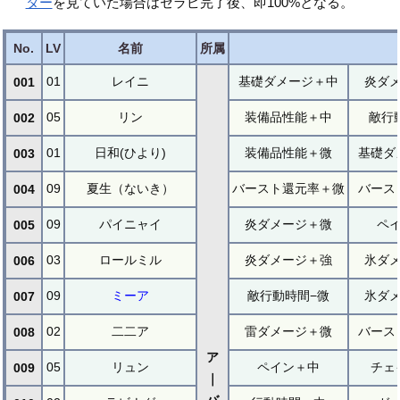
ター
を見ていた場合はセラピ完了後、即100%となる。
No.
LV
名前
所属
01
レイニ
基礎ダメージ＋中
炎ダ
001
05
リン
装備品性能＋中
敵行
002
01
日和(ひより)
装備品性能＋微
基礎ダ
003
09
夏生（ないき）
バースト還元率＋微
バース
004
09
パイニャイ
炎ダメージ＋微
ペ
005
03
ロールミル
炎ダメージ＋強
氷ダ
006
09
ミーア
敵行動時間−微
氷ダ
007
02
二二ア
雷ダメージ＋微
バース
008
ア
05
リュン
ペイン＋中
チェ
009
｜
バ