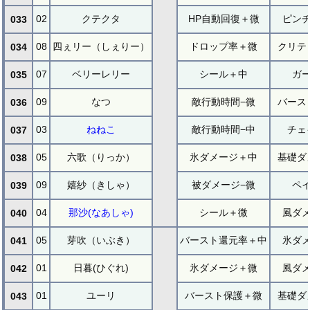
02
クテクタ
HP自動回復＋微
ピン
033
08
四ぇリー（しぇりー）
ドロップ率＋微
クリテ
034
07
ベリーレリー
シール＋中
ガ
035
09
なつ
敵行動時間−微
バース
036
03
ねねこ
敵行動時間−中
チェ
037
05
六歌（りっか）
氷ダメージ＋中
基礎ダ
038
09
嬉紗（きしゃ）
被ダメージ−微
ペ
039
04
那沙(なあしゃ)
シール＋微
風ダ
040
05
芽吹（いぶき）
バースト還元率＋中
氷ダ
041
01
日暮(ひぐれ)
氷ダメージ＋微
風ダ
042
01
ユーリ
バースト保護＋微
基礎ダ
043