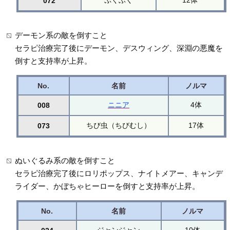
ぷくぶく
12体
072
デーモン系の敵を倒すこと
セラピ治療完了後にデーモン、デスウィング、深淵の悪魔を
倒すと支持率が上昇。
No.
名前
ノルマ
ニニア
4体
008
ちび虫（ちびむし）
17体
073
ぬいぐるみ系の敵を倒すこと
セラピ治療完了後にロリポップス、ナイトメアー、キャンデ
ライダー、かぼちゃヒーローを倒すと支持率が上昇。
No.
名前
ノルマ
ジャンジャン
10体