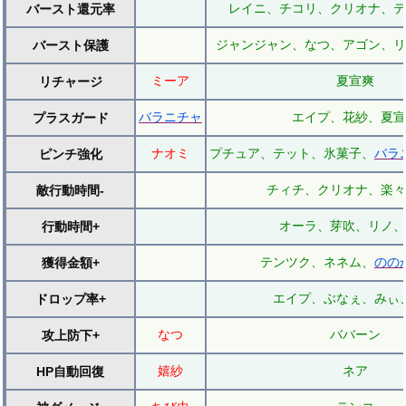
レイニ、チコリ、クリオナ、テ
バースト還元率
ジャンジャン、なつ、アゴン、
バースト保護
ミーア
夏宣爽
リチャージ
バラニチャ
エイプ、花紗、夏宣
プラスガード
ナオミ
プチュア、テット、氷菓子、
バラ
ピンチ強化
チィチ、クリオナ、楽々
敵行動時間-
オーラ、芽吹、リノ、
行動時間+
テンツク、ネネム、
のの
獲得金額+
エイプ、ぶなぇ、みぃ
ドロップ率+
なつ
ババーン
攻上防下+
嬉紗
ネア
HP自動回復