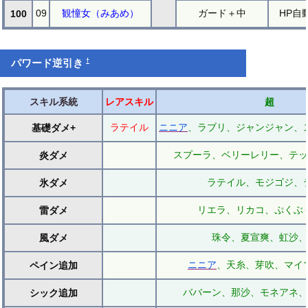
09
観憧女（みあめ）
ガード＋中
HP自
100
†
パワード逆引き
スキル系統
レアスキル
超
ラテイル
ニニア
、ラブリ、ジャンジャン、
基礎ダメ+
スプーラ、ベリーレリー、テッ
炎ダメ
ラテイル、モジゴジ、
氷ダメ
リエラ、リカコ、ぷくぶ
雷ダメ
珠令、夏宣爽、虹沙、
風ダメ
ニニア
、天糸、芽吹、マイ
ペイン追加
ババーン、那沙、モネアネ、
シック追加