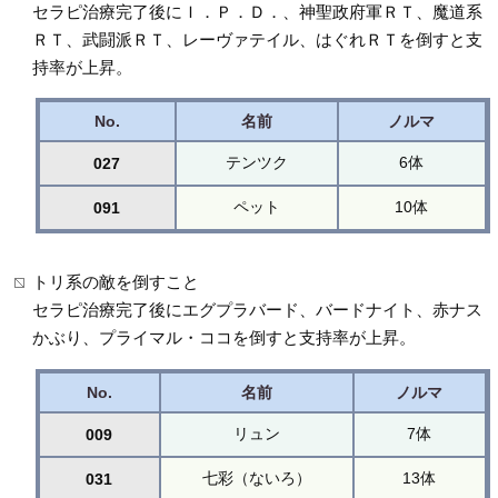
セラピ治療完了後にＩ．Ｐ．Ｄ．、神聖政府軍ＲＴ、魔道系
ＲＴ、武闘派ＲＴ、レーヴァテイル、はぐれＲＴを倒すと支
持率が上昇。
No.
名前
ノルマ
テンツク
6体
027
ペット
10体
091
トリ系の敵を倒すこと
セラピ治療完了後にエグプラバード、バードナイト、赤ナス
かぶり、プライマル・ココを倒すと支持率が上昇。
No.
名前
ノルマ
リュン
7体
009
七彩（ないろ）
13体
031