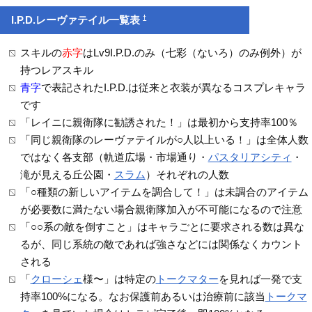
†
I.P.D.レーヴァテイル一覧表
スキルの
赤字
はLv9I.P.D.のみ（七彩（ないろ）のみ例外）が
持つレアスキル
青字
で表記されたI.P.D.は従来と衣装が異なるコスプレキャラ
です
「レイニに親衛隊に勧誘された！」は最初から支持率100％
「同じ親衛隊のレーヴァテイルが○人以上いる！」は全体人数
ではなく各支部（軌道広場・市場通り・
パスタリアシティ
・
滝が見える丘公園・
スラム
）それぞれの人数
「○種類の新しいアイテムを調合して！」は未調合のアイテム
が必要数に満たない場合親衛隊加入が不可能になるので注意
「○○系の敵を倒すこと」はキャラごとに要求される数は異な
るが、同じ系統の敵であれば強さなどには関係なくカウント
される
「
クローシェ
様〜」は特定の
トークマター
を見れば一発で支
持率100%になる。なお保護前あるいは治療前に該当
トークマ