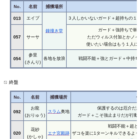
No.
名前
捕獲場所
エイプ
３人しかいないガード＋超持ちの１
013
ガード＋強持ちで単
鐘撞き堂
057
サーサ
ただウィルス付加とかノ
使いたい場合はもう１人に
参里
各地を放浪
戦闘不能＋強とガード＋中持
054
(さんり)
終盤
No.
名前
捕獲場所
お龍
保護するのは厄介だ
スラム
奥地
092
(おりゅう)
ガード＋こそ強止まりだが行動
戦闘不能＋超と
花紗
020
エナ宮殿跡
ザコを楽に1ターンキルできるよ
(かしゃ)