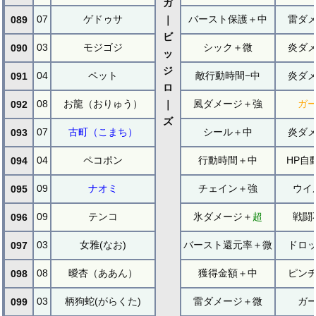
ガ
07
ゲドゥサ
バースト保護＋中
雷ダ
089
｜
ビ
03
モジゴジ
シック＋微
炎ダ
090
ッ
ジ
04
ペット
敵行動時間−中
炎ダ
091
ロ
08
お龍（おりゅう）
風ダメージ＋強
ガ
092
｜
ズ
07
古町（こまち）
シール＋中
炎ダ
093
04
ペコポン
行動時間＋中
HP自
094
09
ナオミ
チェイン＋強
ウイ
095
09
テンコ
氷ダメージ＋
超
戦闘
096
03
女雅(なお)
バースト還元率＋微
ドロ
097
08
曖杏（ああん）
獲得金額＋中
ピン
098
03
柄狗蛇(がらくた)
雷ダメージ＋微
ガ
099