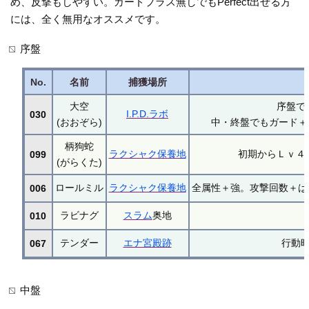
め、反撃もしやすい。ガードプラス無しでもPerfect出せる方
には、全く無用なオススメです。
序盤
No.
名前
捕獲場所
大空
序盤で
I.P.D.ラボ
030
(おおぞら)
中・終盤でもガード＋
柄狗蛇
ラクシャク保養地
初期からＬｖ４
099
(がらくた)
ロールミル
ラクシャク保養地
全属性＋強。攻撃回数＋は
006
ラビナグ
スラム
奥地
010
テンダー
エナ宮殿跡
行動
067
中盤