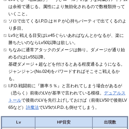
は余裕で通じる。属性により無効化されるので数種類持って
いくこと。
ソロで出てくるI.P.D.はＨＰが心持ちパーティで出てくるのよ
り多目。
Lv9と戦える目安はLv45ぐらいあればなんとかなるが、楽に
勝ちたいのならLv50以降は欲しい。
ちなみに通常アタックのダメージは飾り。ダメージが通り始
めるのはLv55以降。
基礎ダメージ＋超などを付けるとある程度通るようになる。
ジャンジャン(No.024)をパワードすればそこそこ戦えるか
も。
I.P.D.戦闘前に『勝率５％』と言われてしまう場合があるが
（恐らく）前衛のLVが基準で言われている模様。
デュアルス
トール
で後衛のLVを先行上げしておけば（前衛LV50で後衛LV
65など）
詩魔法
でLV9のI.P.D.も倒せてしまう。
Lv
HP目安
出現数