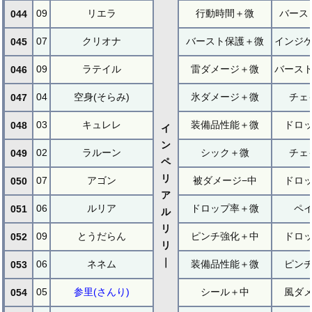
09
リエラ
行動時間＋微
バース
044
07
クリオナ
バースト保護＋微
インジ
045
09
ラテイル
雷ダメージ＋微
バース
046
04
空身(そらみ)
氷ダメージ＋微
チェ
047
03
キュレレ
装備品性能＋微
ドロ
048
イ
ン
02
ラルーン
シック＋微
チェ
049
ペ
リ
07
アゴン
被ダメージ−中
ドロ
050
ア
06
ルリア
ドロップ率＋微
ペ
051
ル
リ
09
とうだらん
ピンチ強化＋中
ドロ
052
リ
｜
06
ネネム
装備品性能＋微
ピン
053
05
参里(さんり)
シール＋中
風ダ
054