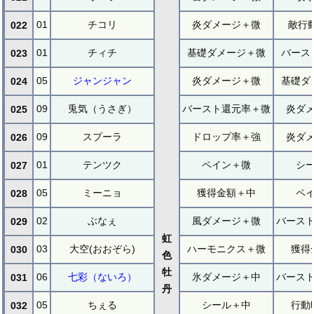
01
チコリ
炎ダメージ＋微
敵行
022
01
チィチ
基礎ダメージ＋微
バース
023
05
ジャンジャン
炎ダメージ＋微
基礎ダ
024
09
兎気（うさぎ）
バースト還元率＋微
炎ダ
025
09
スプーラ
ドロップ率＋強
炎ダ
026
01
テンツク
ペイン＋微
シ
027
05
ミーニョ
獲得金額＋中
ペ
028
02
ぶなぇ
風ダメージ＋微
バース
029
虹
03
大空(おおぞら)
ハーモニクス＋微
獲得
030
色
牡
06
七彩（ないろ）
氷ダメージ＋中
バース
031
丹
05
ちぇる
シール＋中
行動
032