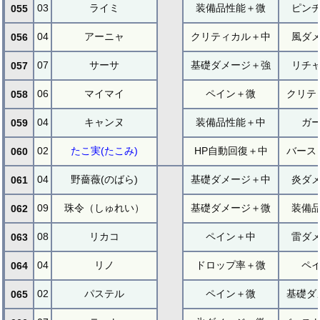
03
ライミ
装備品性能＋微
ピン
055
04
アーニャ
クリティカル＋中
風ダ
056
07
サーサ
基礎ダメージ＋強
リチ
057
06
マイマイ
ペイン＋微
クリテ
058
04
キャンヌ
装備品性能＋中
ガ
059
02
たこ実(たこみ)
HP自動回復＋中
バース
060
04
野薔薇(のばら)
基礎ダメージ＋中
炎ダ
061
09
珠令（しゅれい）
基礎ダメージ＋微
装備
062
08
リカコ
ペイン＋中
雷ダ
063
04
リノ
ドロップ率＋微
ペ
064
02
パステル
ペイン＋微
基礎ダ
065