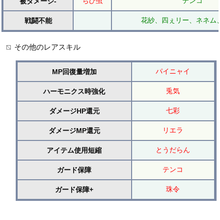
ちび虫
テンコ
被ダメージ-
花紗、四ぇリー、ネネム
戦闘不能
その他のレアスキル
パイニャイ
MP回復量増加
兎気
ハーモニクス時強化
七彩
ダメージHP還元
リエラ
ダメージMP還元
とうだらん
アイテム使用短縮
テンコ
ガード保障
珠令
ガード保障+