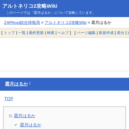
アルトネリコ2攻略Wiki
このページでは「霜月はるか」について攻略しています。
ZAPAnet総合情報局
>
アルトネリコ2攻略Wiki
> 霜月はるか
[
トップ
|
一覧
|
最終更新
|
検索
|
ヘルプ
] [
ページ編集
|
新規作成
|
差分
|
†
霜月はるか
TOP
霜月はるか
霜月はるか