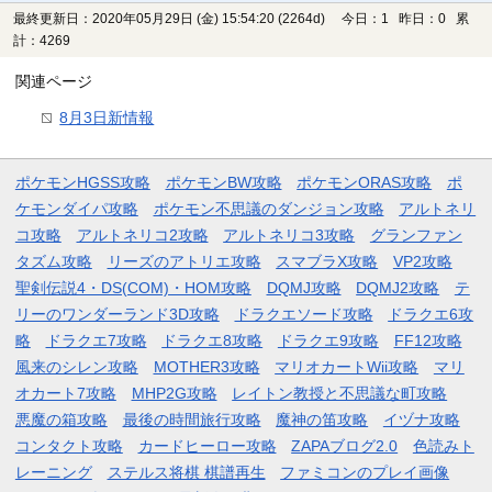
最終更新日：2020年05月29日 (金) 15:54:20
(2264d)
今日：1 昨日：0 累
計：4269
関連ページ
8月3日新情報
ポケモンHGSS攻略
ポケモンBW攻略
ポケモンORAS攻略
ポ
ケモンダイパ攻略
ポケモン不思議のダンジョン攻略
アルトネリ
コ攻略
アルトネリコ2攻略
アルトネリコ3攻略
グランファン
タズム攻略
リーズのアトリエ攻略
スマブラX攻略
VP2攻略
聖剣伝説4・DS(COM)・HOM攻略
DQMJ攻略
DQMJ2攻略
テ
リーのワンダーランド3D攻略
ドラクエソード攻略
ドラクエ6攻
略
ドラクエ7攻略
ドラクエ8攻略
ドラクエ9攻略
FF12攻略
風来のシレン攻略
MOTHER3攻略
マリオカートWii攻略
マリ
オカート7攻略
MHP2G攻略
レイトン教授と不思議な町攻略
悪魔の箱攻略
最後の時間旅行攻略
魔神の笛攻略
イヅナ攻略
コンタクト攻略
カードヒーロー攻略
ZAPAブログ2.0
色読みト
レーニング
ステルス将棋 棋譜再生
ファミコンのプレイ画像