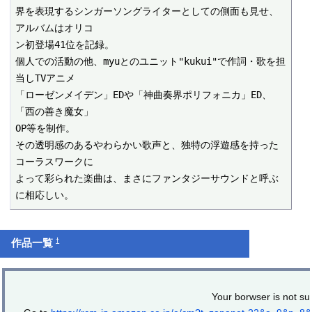
界を表現するシンガーソングライターとしての側面も見せ、
アルバムはオリコ

ン初登場41位を記録。

個人での活動の他、myuとのユニット"kukui"で作詞・歌を担
当しTVアニメ

「ローゼンメイデン」EDや「神曲奏界ポリフォニカ」ED、
「西の善き魔女」

OP等を制作。

その透明感のあるやわらかい歌声と、独特の浮遊感を持った
コーラスワークに

よって彩られた楽曲は、まさにファンタジーサウンドと呼ぶ
に相応しい。
†
作品一覧
Your borwser is not su