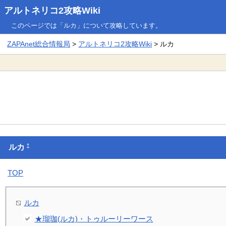
アルトネリコ2攻略Wiki
このページでは「ルカ」について攻略しています。
ZAPAnet総合情報局
>
アルトネリコ2攻略Wiki
> ルカ
†
ルカ
TOP
ルカ
★瑠珈(ルカ)・トゥルーリーワース