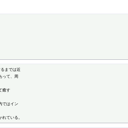
るまでは近

って、周

癒す

ではイン

かれている。