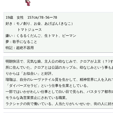
19歳　女性　157cm/78-56ー78

好き：モノ創り、お金、あげぱん(きなこ）

　    トマトジュース

嫌い：くるるくだんご、生トマト、ピーマン

夢：歌手になること

特記：超絶不器用
明朗快活で、元気な娘。主人公の幼なじみで、クロアが上京（？)す
所に住んでいた。クロアとは公認のカップル。幼なじみという事もあ
りからは「お似合い」と好評。

瑠珈は、自分のレーヴァテイル質を生かして、精神世界に人を入れて
「ダイバーズセラピ」という仕事を生業としている。

一部ではいかがわしい仕事として白い目で見られ、パスタリア都市内
モラルな為営業禁止にされている職業。

ラクシャクの街で働いている。人当たりがいいせいか、街の人に好