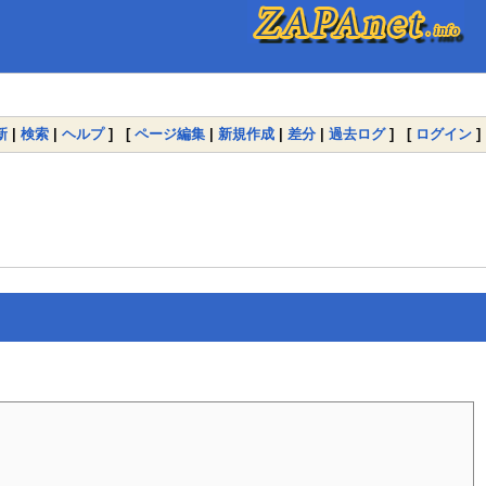
新
|
検索
|
ヘルプ
] [
ページ編集
|
新規作成
|
差分
|
過去ログ
] [
ログイン
]