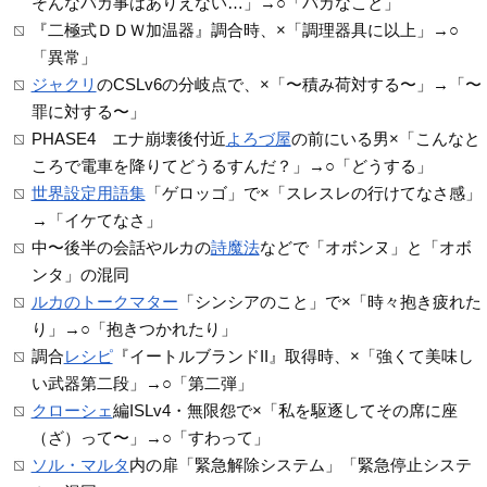
そんなバカ事はありえない…」→○「バカなこと」
『二極式ＤＤＷ加温器』調合時、×「調理器具に以上」→○
「異常」
ジャクリ
のCSLv6の分岐点で、×「〜積み荷対する〜」→「〜
罪に対する〜」
PHASE4 エナ崩壊後付近
よろづ屋
の前にいる男×「こんなと
ころで電車を降りてどうるすんだ？」→○「どうする」
世界設定用語集
「ゲロッゴ」で×「スレスレの行けてなさ感」
→「イケてなさ」
中〜後半の会話やルカの
詩魔法
などで「オボンヌ」と「オボ
ンタ」の混同
ルカのトークマター
「シンシアのこと」で×「時々抱き疲れた
り」→○「抱きつかれたり」
調合
レシピ
『イートルブランドII』取得時、×「強くて美味し
い武器第二段」→○「第二弾」
クローシェ
編ISLv4・無限怨で×「私を駆逐してその席に座
（ざ）って〜」→○「すわって」
ソル・マルタ
内の扉「緊急解除システム」「緊急停止システ