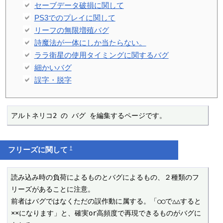
セーブデータ破損に関して
PS3でのプレイに関して
リーフの無限増殖バグ
詩魔法が一体にしか当たらない。
ララ衛星の使用タイミングに関するバグ
細かいバグ
誤字・脱字
アルトネリコ2 の バグ を編集するページです。
†
フリーズに関して
読み込み時の負荷によるものとバグによるもの、２種類のフ
リーズがあることに注意。

前者はバグではなくただの誤作動に属する。「○○で△△すると
××になります」と、確実or高頻度で再現できるものがバグに