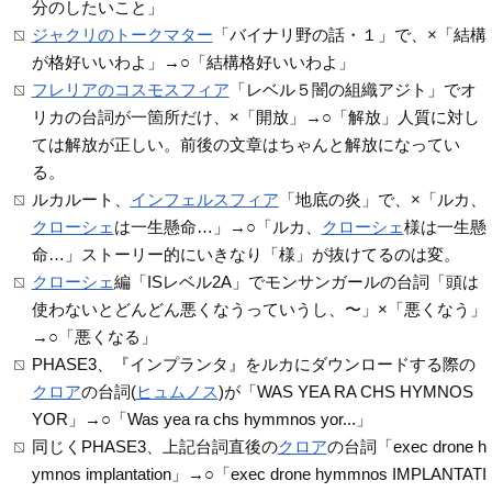
分のしたいこと」
ジャクリのトークマター
「バイナリ野の話・１」で、×「結構
が格好いいわよ」→○「結構格好いいわよ」
フレリアのコスモスフィア
「レベル５闇の組織アジト」でオ
リカの台詞が一箇所だけ、×「開放」→○「解放」人質に対し
ては解放が正しい。前後の文章はちゃんと解放になってい
る。
ルカルート、
インフェルスフィア
「地底の炎」で、×「ルカ、
クローシェ
は一生懸命…」→○「ルカ、
クローシェ
様は一生懸
命…」ストーリー的にいきなり「様」が抜けてるのは変。
クローシェ
編「ISレベル2A」でモンサンガールの台詞「頭は
使わないとどんどん悪くなうっていうし、〜」×「悪くなう」
→○「悪くなる」
PHASE3、『インプランタ』をルカにダウンロードする際の
クロア
の台詞(
ヒュムノス
)が「WAS YEA RA CHS HYMNOS
YOR」→○「Was yea ra chs hymmnos yor...」
同じくPHASE3、上記台詞直後の
クロア
の台詞「exec drone h
ymnos implantation」→○「exec drone hymmnos IMPLANTATI