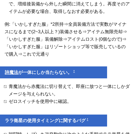
で、増殖後装備から外した瞬間に消えてしまう。再度そのア
イテムが必要な場合、取得しなおす必要がある。
例:「いかしすぎた服」*2所持⇒全員装備方法で実数がマイナ
スになるまで(2~3人以上？)装備させる⇒アイテム無限売却⇒
「いかしすぎた服」装備解除⇒アイテムロスト(0個なので)⇒
「いかしすぎた服」はリゾートショップ等で販売しているの
で購入⇒これで元通り
†
詩魔法
が一体にしか当たらない。
青魔法から赤魔法に切り替えて、即座に放つと一体にしかダ
メージを与えられない。
ゼロスイッチを使用中に確認。
†
ララ衛星の使用タイミングに関するバグ