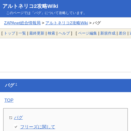
アルトネリコ2攻略Wiki
このページでは「バグ」について攻略しています。
ZAPAnet総合情報局
>
アルトネリコ2攻略Wiki
> バグ
[
トップ
|
一覧
|
最終更新
|
検索
|
ヘルプ
] [
ページ編集
|
新規作成
|
差分
|
†
バグ
TOP
バグ
フリーズに関して