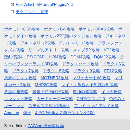
PukiWiki/1.4/Manual/Plugin/A-D
テクニック・裏技
ポケモンHGSS攻略
ポケモンBW攻略
ポケモンORAS攻略
ポ
ケモンダイパ攻略
ポケモン不思議のダンジョン攻略
アルトネリ
コ攻略
アルトネリコ2攻略
アルトネリコ3攻略
グランファン
タズム攻略
リーズのアトリエ攻略
スマブラX攻略
VP2攻略
聖剣伝説4・DS(COM)・HOM攻略
DQMJ攻略
DQMJ2攻略
テ
リーのワンダーランド3D攻略
ドラクエソード攻略
ドラクエ6攻
略
ドラクエ7攻略
ドラクエ8攻略
ドラクエ9攻略
FF12攻略
風来のシレン攻略
MOTHER3攻略
マリオカートWii攻略
マリ
オカート7攻略
MHP2G攻略
レイトン教授と不思議な町攻略
悪魔の箱攻略
最後の時間旅行攻略
魔神の笛攻略
イヅナ攻略
コンタクト攻略
カードヒーロー攻略
ZAPAブログ2.0
色読みト
レーニング
ステルス将棋 棋譜再生
ファミコンのプレイ画像
Amazon
楽天
J-POP最新人気曲ランキング100
Site admin：
ZAPAnet総合情報局