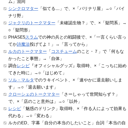
ム」混同
シンクロマター
「似てる…」で、×「バリナリ屋」→○「バイ
ナリ野」
ジャクリのトークマター
「未確認生物？」で、×「疑問系」→
○「疑問形」
PHASE5
スラム
での神の兵との戦闘後で、×「一言くらい言っ
てか
詩魔法
投げてよ！」→「言ってから」
ルカのトークマター
「
コスチューム
のこと・７」で「何もな
かったこと事態」→「自体」
調合
レシピ
『オフィシャルグッズ』取得時、×「こっちに始め
てきた時に」→○「はじめて」
ソル・マルタ
でのラキイベント、×「速やかに退去願いしま
す」→○「退去願います」
クローシェのトークマター
「さーしゃって世間知らず？」
で、×「店のこと意外は」→○「以外」
レシピ
「魅惑のドリンク」取得時、×「作る人によって効果も
代わる」→○「変わる」
ルカのED、字幕「自分の本当のしたいこと」台詞「本当の自