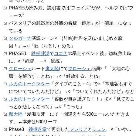
隊へ入った」など
PHASEの読み方、説明書では”フェイズ”だが、ヘルプでは”フ
ェーズ”
パスタリアの武器屋の外観の看板「鶴屋」が「鵺屋」になっ
ている
タルガーナ
演説シーン×「(前略)世界を貶(いまし)める原
因！」→○「貶（おとし）める」
PHASE1
鉄板砂漠
で
ココナ
の暴走イベント後、総統救出時
に、×「総督」→○「総統」
クローシェ
ルート
魔大陸
にて
クローシェ
台詞×「「大地の心
臓」を解放すことね」→○「解放することね」
ルカのトークマター
「ダイブのこと・4」で×「常連客もすぐ
についてついたんだけど」→○「ついてくれたんだけど」など
ルカのトークマター
「容赦が無さ過ぎる！！」で×「見てるこ
っとが悲しくなって」→○「こっち」
魔大陸
「愛漸友牙」にて「間違えたら500コールいただきま
す」→本来は500リーフ
Phase3
鐘撞き堂
で再会した
フレリア
と
シュン
、×「いや…