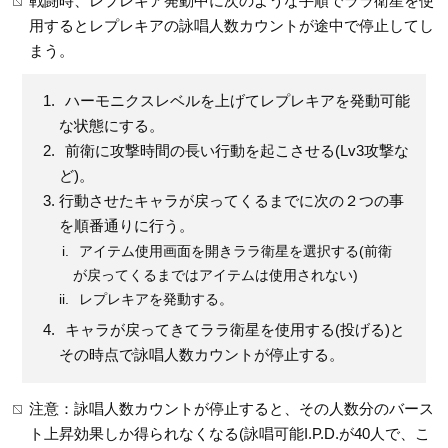
戦闘時、レプレキア発動中に次のような手順でララ衛星を使
用するとレプレキアの詠唱人数カウントが途中で停止してし
まう。
ハーモニクスレベルを上げてレプレキアを発動可能
な状態にする。
前衛に攻撃時間の長い行動を起こさせる(Lv3攻撃な
ど)。
行動させたキャラが戻ってくるまでに次の２つの事
を順番通りに行う。
アイテム使用画面を開きララ衛星を選択する(前衛
が戻ってくるまではアイテムは使用されない)
レプレキアを発動する。
キャラが戻ってきてララ衛星を使用する(投げる)と
その時点で詠唱人数カウントが停止する。
注意：詠唱人数カウントが停止すると、その人数分のバース
ト上昇効果しか得られなくなる(詠唱可能I.P.D.が40人で、こ