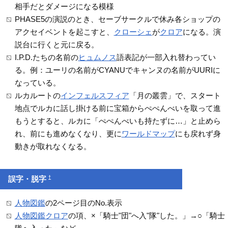
相手だとダメージになる模様
PHASE5の演説のとき、セーブサークルで休み各ショップの
アクセイベントを起こすと、
クローシェ
が
クロア
になる。演
説台に行くと元に戻る。
I.P.D.たちの名前の
ヒュムノス
語表記が一部入れ替わってい
る。例：ユーリの名前がCYANUでキャンヌの名前がUURIに
なっている。
ルカルートの
インフェルスフィア
「月の叢雲」で、スタート
地点でルカに話し掛ける前に宝箱からぺぺんべいを取って進
もうとすると、ルカに「ぺぺんべいも持たずに…」と止めら
れ、前にも進めなくなり、更に
ワールドマップ
にも戻れず身
動きが取れなくなる。
†
誤字・脱字
人物図鑑
の2ページ目のNo.表示
人物図鑑
クロア
の項、×「騎士"団"へ入"隊"した。」→○「騎士