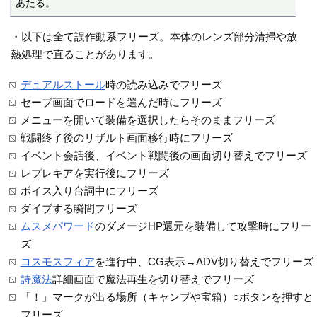
あたる。
・以下は全て誤作動系フリーズ。本体のレンズ部分清掃や放
熱処理で直ることがあります。
デュアルストール
時の読み込みでフリーズ
セーブ画面でロードを選んだ時にフリーズ
メニューを開いて装備を選択したらそのままフリーズ
戦闘終了後のリザルト画面移行時にフリーズ
イベント会話後、イベント戦闘後の画面切り替えでフリーズ
レプレキアを実行後にフリーズ
ボイス入り台詞中にフリーズ
ダイブする瞬間フリーズ
ムスメパワード
のダメージHP還元を装備して攻撃時にフリー
ズ
コスモスフィア
を進行中、CG表示→ADV切り替えでフリーズ
詩魔法
詳細画面で魔法再生を切り替えでフリーズ
「！」マークが出る場所（キャンプや宝箱）○ボタンを押すと
フリーズ