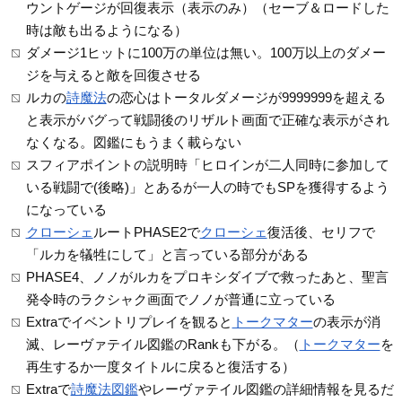
ウントゲージが回復表示（表示のみ）（セーブ＆ロードした
時は敵も出るようになる）
ダメージ1ヒットに100万の単位は無い。100万以上のダメー
ジを与えると敵を回復させる
ルカの
詩魔法
の恋心はトータルダメージが9999999を超える
と表示がバグって戦闘後のリザルト画面で正確な表示がされ
なくなる。図鑑にもうまく載らない
スフィアポイントの説明時「ヒロインが二人同時に参加して
いる戦闘で(後略)」とあるが一人の時でもSPを獲得するよう
になっている
クローシェ
ルートPHASE2で
クローシェ
復活後、セリフで
「ルカを犠牲にして」と言っている部分がある
PHASE4、ノノがルカをプロキシダイブで救ったあと、聖言
発令時のラクシャク画面でノノが普通に立っている
Extraでイベントリプレイを観ると
トークマター
の表示が消
滅、レーヴァテイル図鑑のRankも下がる。（
トークマター
を
再生するか一度タイトルに戻ると復活する）
Extraで
詩魔法図鑑
やレーヴァテイル図鑑の詳細情報を見るだ