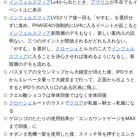
インフェルスフィア
Lv4から出たとき、
アマリエ
が不在でもイ
ベント上に表示
インフェルスフィア
LV3クリア後一回も「やすむ」を選択せ
ずに進め、PHASE4の強制的にLV4に入るイベントが起こると
インフェルスフィア
新階層のデモもなく、新しい案内人の説
明ない。三つのポイントが開放されるがどれも入れない。
「やすむ」を選択し、
クローシェ
とルカの二人で
インフェル
スフィア
に入ることを決心させれば進めるようになるし、新
階層のデモも流れる。
パスタリアのタウンマップから大鐘堂が消えた後、IPDラボ
からエレベータ乗って大鐘堂まで行って、正面から出ようと
するとIPDラボの入り口のある区画に飛ぶ。
クエル酸ショコラは単体回復ではなく全体回復
クローシェ
ルートのラストで
クロア
が私服→騎士→私服にな
る
ゲロシゴのたたりの使用効果が「エンカウントゲージをMAX
まで回復」に
オボンタ危機一髪を使用した後、スイッチ等を押すとエンカ