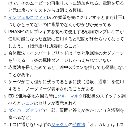
けで、そのムービーの再生リストに追加される。電源を切る
と元に戻ってリストからは消える模様。
インフェルスフィア
Lv5で郷望を先にクリアするとまだ絆玉1
つしかとってないのに背景でなんかぴかぴか光ってる
PHASE1のレプレキアを初めて使用する戦闘でレプレキアが
使用可能になった直後に使用すると戦闘が終わらなくなって
しまう。（指示通りに戦闘すること）
合体魔法・インバートブリッドは「炎と氷属性の大ダメージ
を与える」→炎の属性ダメージしか与えられていない
赤魔法を長くためてると、途中○ボタンを押しても発動しない
ことがある。
ゲージがごく僅かに残ってるときに技（必殺、通常）を使用
すると、ノーダメージ表示されることがある
EDで世界各地を回る時に
ソル・マルタ
移動橋のスイッチを調
べると
シュン
のセリフが表示される
ダイバーズセラピ
で一部、質問と答えがおかしい（入浴剤を
食べるなど）
ボスに通じないはずの
ジャクリ
の
詩魔法
「オナガレ」はボス