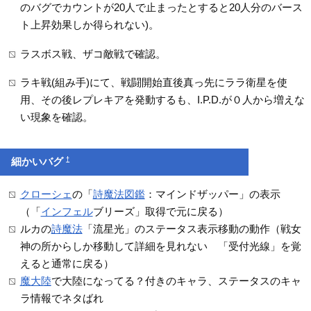
のバグでカウントが20人で止まったとすると20人分のバース
ト上昇効果しか得られない)。
ラスボス戦、ザコ敵戦で確認。
ラキ戦(組み手)にて、戦闘開始直後真っ先にララ衛星を使
用、その後レプレキアを発動するも、I.P.D.が０人から増えな
い現象を確認。
†
細かいバグ
クローシェ
の「
詩魔法図鑑
：マインドザッパー」の表示
（「
インフェル
ブリーズ」取得で元に戻る）
ルカの
詩魔法
「流星光」のステータス表示移動の動作（戦女
神の所からしか移動して詳細を見れない 「受付光線」を覚
えると通常に戻る）
魔大陸
で大陸になってる？付きのキャラ、ステータスのキャ
ラ情報でネタばれ