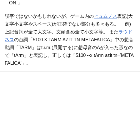
ON.」
誤字ではないかもしれないが、ゲーム内の
ヒュムノス
表記(大
文字小文字やスペース)が正確でない部分も多々ある。 例)
上記台詞が全て大文字、文頭含め全て小文字等。 また
ラウド
ネス
の台詞「5100 X TARM AZIT TN METAFALICA」中の想音
動詞「TARM」はt.r.m.(展開する)に想母音のAが入った形なの
で「tArm」と表記し、正しくは「5100 --x tArm azit tn='META
FALICA'」。