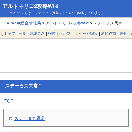
アルトネリコ2攻略Wiki
このページでは「ステータス異常」について攻略しています。
ZAPAnet総合情報局
>
アルトネリコ2攻略Wiki
> ステータス異常
[
トップ
|
一覧
|
最終更新
|
検索
|
ヘルプ
] [
ページ編集
|
新規作成
|
差分
|
†
ステータス異常
TOP
ステータス異常