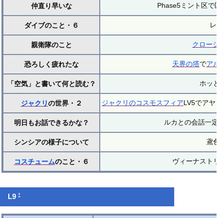
Phase5ミント区
仲直り早いな
レ
ダイブのこと・６
クロー
親衛隊のこと
天界の塔
で
ア
恐ろしく疲れたな
ホッ
「空気」と書いて何と読む？
ジャクリのコスモスフィア
LV5でア
ジャクリ
の世界・２
ルカとの会話一定
明日もお話できるかな？
鳶
シンシアの様子について
ヴィーナスト
コスチューム
のこと・６
†
L9