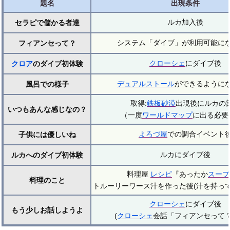
題名
出現条件
ルカ加入後
セラピで儲かる者達
システム「ダイブ」が利用可能に
フィアンセって？
クローシェ
にダイブ後
クロア
のダイブ初体験
デュアルストール
ができるように
風呂での様子
取得:
鉄板砂漠
出現後にルカの
いつもあんな感じなの？
（一度
ワールドマップ
に出る必要
よろづ屋
での調合イベント
子供には優しいね
ルカにダイブ後
ルカへのダイブ初体験
料理屋
レシピ
『あったか
スープ
料理のこと
トルーリーワース汁を作った後(汁を持って
クローシェ
にダイブ後
もう少しお話しようよ
(
クローシェ
会話「フィアンセって？