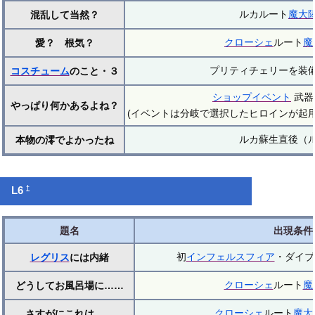
ルカルート
魔大
混乱して当然？
クローシェ
ルート
魔
愛？ 根気？
プリティチェリーを装
コスチューム
のこと・３
ショップイベント
武器
やっぱり何かあるよね？
(イベントは分岐で選択したヒロインが起
ルカ蘇生直後（
本物の澪でよかったね
†
L6
題名
出現条件
初
インフェルスフィア
・ダイブ
レグリス
には内緒
クローシェ
ルート
魔
どうしてお風呂場に……
クローシェ
ルート
魔大
さすがにこれは……