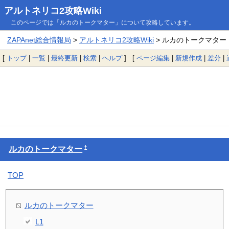
アルトネリコ2攻略Wiki
このページでは「ルカのトークマター」について攻略しています。
ZAPAnet総合情報局
>
アルトネリコ2攻略Wiki
> ルカのトークマター
[
トップ
|
一覧
|
最終更新
|
検索
|
ヘルプ
] [
ページ編集
|
新規作成
|
差分
|
†
ルカのトークマター
TOP
ルカのトークマター
L1