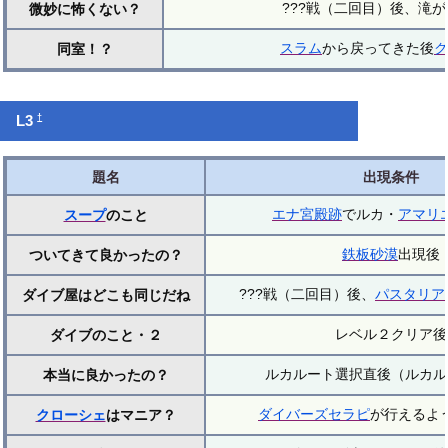
???戦（二回目）後、滝
微妙に怖くない？
スラム
から戻ってきた後
ク
同室！？
†
L3
題名
出現条件
エナ宮殿跡
でルカ・
アマリ
スープ
のこと
鉄板砂漠
出現後
ついてきて良かったの？
???戦（二回目）後、
パスタリア
ダイブ屋はどこも同じだね
レベル２クリア後
ダイブのこと・２
ルカルート選択直後（ルカル
本当に良かったの？
ダイバーズセラピ
が行えるよ
クローシェ
はマニア？