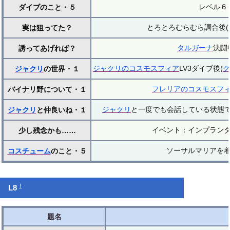
レベル６
ダイブのこと・５
とろとろむらむら調合後(
実は狙ってた？
タルガーナ
決闘
誘ってあげれば？
ジャクリのコスモスフィア
LV3ダイブ後(
ク
ジャクリ
の世界・１
フレリアのコスモスフ
バイナリ野について・１
ジャクリ
と一度でも会話している状態で
ジャクリ
と仲良いね・１
イベント：インプラン
少し残念かも……
ソーサルマリアを
コスチューム
のこと・５
†
L8
題名