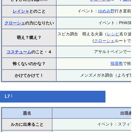
イベント：
ゆめみ野
行き直前
レイシャ
とのこと
イベント：PHAS
クローシェ
の力になりたい
スピカ調合 萌える火薬（
レシピ
名Ｄ波
萌え？燃え？
(
クローシェ
ルートで
アサルトペインで一
コスチューム
のこと・４
猫屋敷
で拾
怖くないのかな？
メンズメガネ調合（よろず屋
かけてかけて！
†
L7
題名
出現
イベント：スフィ
ルカに出来ること