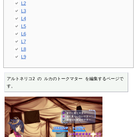
L2
L3
L4
L5
L6
L7
L8
L9
アルトネリコ2 の ルカのトークマター を編集するページで
す。