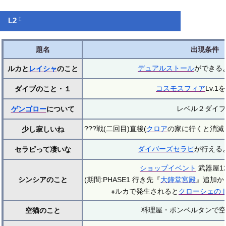
†
L2
題名
出現条件
デュアルストール
ができる
ルカと
レイシャ
のこと
コスモスフィア
Lv.
ダイブのこと・１
レベル２ダイブ
ゲンゴロー
について
???戦(二回目)直後(
クロア
の家に行くと消滅
少し寂しいね
ダイバーズセラピ
が行える
セラピって凄いな
ショップイベント
武器屋1
シンシアのこと
(期間:PHASE1 行き先『
大鐘堂宮殿
』追加か
※ルカで発生されると
クローシェの
料理屋・ボンベルタンで空
空猫のこと