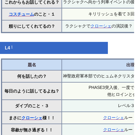
ラクシャクへ向かう列車イベントの後
これからもお話してくれる？
キリリッシュを着て３回
コスチューム
のこと・１
ラクシャクで
クローシェ
の演説後？
頼りにしてくれてるの？
†
L4
題名
出現
神聖政府軍本部でのヒュムネクリスタ
何を話したの？
PHASE3突入後、一度
毎日のように話してるよね？
他ヒロインと
レベル３
ダイブのこと・３
クローシェ
ルー
まさに
クローシェ
様！！
クローシェ
ルー
容赦が無さ過ぎる！！