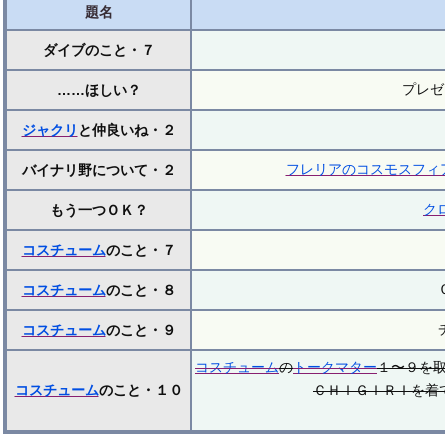
題名
ダイブのこと・７
プレゼ
……ほしい？
ジャクリ
と仲良いね・２
フレリアのコスモスフィ
バイナリ野について・２
ク
もう一つＯＫ？
コスチューム
のこと・７
コスチューム
のこと・８
コスチューム
のこと・９
コスチューム
の
トークマター
１〜９を取
コスチューム
のこと・１０
ＣＨＩＧＩＲＩを着