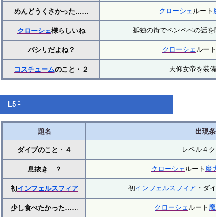
クローシェ
ルート
めんどうくさかった……
孤独の街でペンペペの話を
クローシェ
様らしいね
クローシェ
ルート
パシリだよね？
天仰女帝を装備
コスチューム
のこと・２
†
L5
題名
出現条
レベル４ク
ダイブのこと・４
クローシェ
ルート
魔
息抜き…？
初
インフェルスフィア
・ダイ
初
インフェルスフィア
クローシェ
ルート
魔
少し食べたかった……