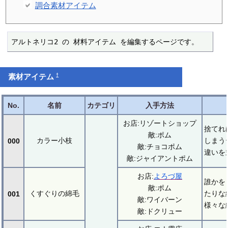
調合素材アイテム
アルトネリコ2 の 材料アイテム を編集するページです。
†
素材アイテム
No.
名前
カテゴリ
入手方法
お店:リゾートショップ
捨てれ
敵:ポム
カラー小枝
しまう
000
敵:チョコポム
違いを
敵:ジャイアントポム
お店:
よろづ屋
誰かを
敵:ポム
くすぐりの綿毛
たりな
001
敵:ワイバーン
様々な
敵:ドクリュー