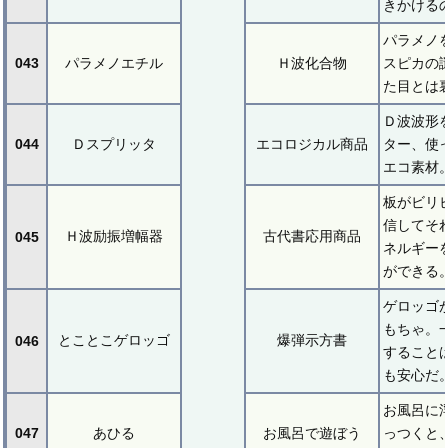
きかける
パラメノ
043
パラメノエチル
Ｈ波化合物
スピカの
た目とは
Ｄ波波形
044
Ｄスプリッタ
エコロジカル商品
ター、使
エコ素材
板がビリ
信してそ
Ｈ波励振増幅器
古代書応用商品
045
ネルギー
ができる
ゲロッゴ
もちゃ。
とことこゲロッゴ
爆弾示方書
046
すること
も安心だ
お風呂に
047
あひる
お風呂で遊ぼう
っつくと