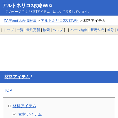
アルトネリコ2攻略Wiki
このページでは「材料アイテム」について攻略しています。
ZAPAnet総合情報局
>
アルトネリコ2攻略Wiki
> 材料アイテム
[
トップ
|
一覧
|
最終更新
|
検索
|
ヘルプ
] [
ページ編集
|
新規作成
|
差分
|
†
材料アイテム
TOP
材料アイテム
素材アイテム