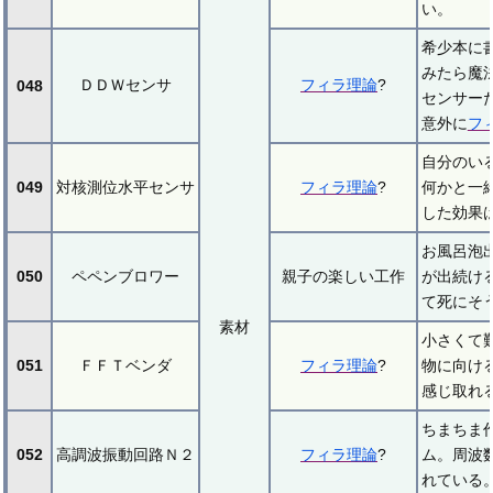
い。
希少本に
みたら魔
ＤＤＷセンサ
フィラ理論
?
048
センサー
意外に
フ
自分のい
049
対核測位水平センサ
フィラ理論
?
何かと一
した効果
お風呂泡
050
ペペンブロワー
親子の楽しい工作
が出続け
て死にそ
素材
小さくて
051
ＦＦＴベンダ
フィラ理論
?
物に向け
感じ取れ
ちまちま
052
高調波振動回路Ｎ２
フィラ理論
?
ム。周波
れている