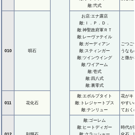
敵:弐式
お店:エナ露店
敵:Ｉ．Ｐ．Ｄ．
敵:神聖政府軍ＲＴ
敵:レーヴァテイル
敵:ガーディアン
ごつご
010
唄石
敵:スティンガー
うなも
敵:ツインウイング
と微か
敵:ワイアーム
敵:壱式
敵:四八式
敵:裏零式
敵:エボルプタイト
花がキ
011
花化石
敵:トレジャートプス
やすい
敵:テンリュー
ておく
敵:ゴーレム
敵:ヒートディガー
時代が
012
刻輝石
敵:クラッシャー
化石。