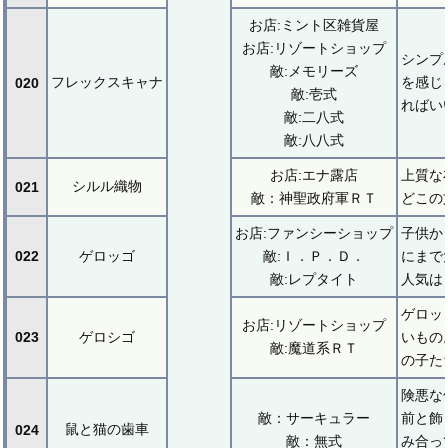
お店:ミント区雑貨屋
お店:リゾートショップ
シンプ
敵:メモリーズ
フレックスキャナ
を感じ
020
敵:壱式
ればい
敵:二八式
敵:八八式
お店:エナ露店
上質な
シルル織物
021
敵：神聖政府軍ＲＴ
どこの
お店:ファンシーショップ
子供か
022
ゲロッゴ
敵:Ｉ．Ｐ．Ｄ．
にまで
敵:レプタイト
人気は
ゲロッ
お店:リゾートショップ
023
ゲロシゴ
いもの
敵:魔道系ＲＴ
の子た
険悪な
敵：サーキュラー
前と飾
鼠と猫の歯車
024
敵：無式
み合っ