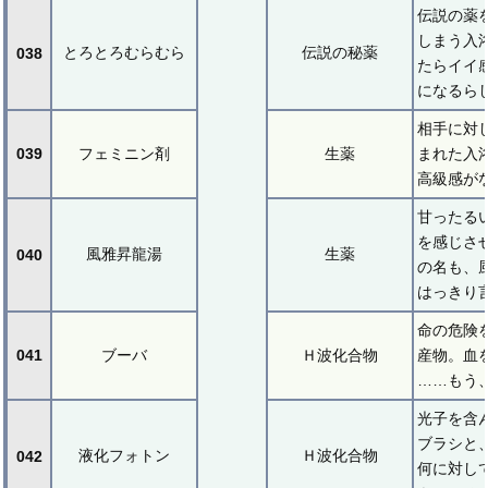
伝説の薬
しまう入
とろとろむらむら
伝説の秘薬
038
たらイイ
になるら
相手に対
039
フェミニン剤
生薬
まれた入
高級感が
甘ったる
を感じさ
風雅昇龍湯
生薬
040
の名も、
はっきり
命の危険
041
ブーバ
Ｈ波化合物
産物。血
……もう
光子を含
ブラシと
液化フォトン
Ｈ波化合物
042
何に対し