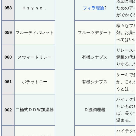
地面と衛
058
Ｈｓｙｎｃ．
フィラ理論
?
ためのア
がでかく
様々なフ
059
フルーティパレット
フルーツデザート
剤。お菓
べてはい
リレース
060
スウィートリレー
有機シナプス
鋼板の代
りする…
ケーキで
061
ポチットニー
有機シナプス
か、これ
うとは…
ハイテク
たいもの
二極式ＤＤＷ加温器
Ｄ波調理器
062
ば、長く
温まる。
ハイテク