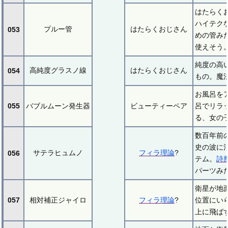
はたらく
ハイテク
プルー管
はたらくおじさん
053
めの管み
使えそう
純度の高
高純度グラスノ線
はたらくおじさん
054
もの。魔
お風呂を
055
バブルムーン発生器
ビューティーペア
呂でリラ
る、女の
数百年前
史の波に
サテラヒュムノ
フィラ理論
?
056
テム。
詩
パーツみ
衛星が地
057
相対補正ジャイロ
フィラ理論
?
位置にい
上に飛ば