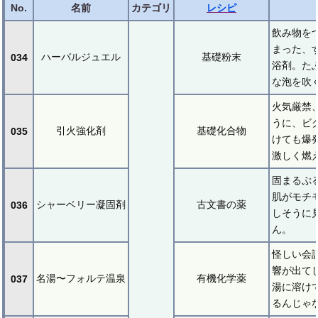
No.
名前
カテゴリ
レシピ
飲み物を
まった、
ハーバルジュエル
基礎粉末
034
浴剤。た
な泡を吹
火気厳禁
うに、ビ
引火強化剤
基礎化合物
035
けても爆
激しく燃
固まるぷ
肌がモチ
シャーベリー凝固剤
古文書の薬
036
しそうに
ん。
怪しい会
響が出て
名湯〜フォルテ温泉
有機化学薬
037
湯に溶け
るんじゃ