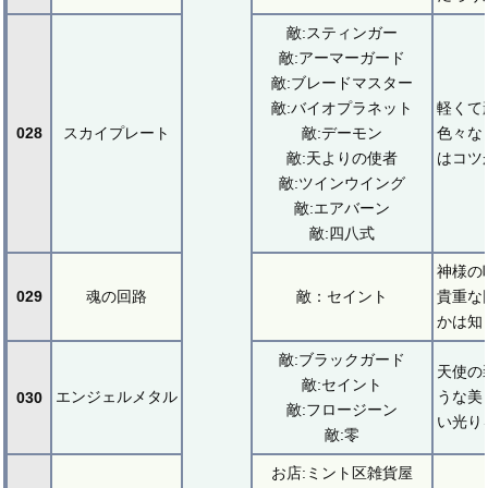
敵:スティンガー
敵:アーマーガード
敵:ブレードマスター
敵:バイオプラネット
軽くて
028
スカイプレート
敵:デーモン
色々な
敵:天よりの使者
はコツ
敵:ツインウイング
敵:エアバーン
敵:四八式
神様の
029
魂の回路
敵：セイント
貴重な
かは知
敵:ブラックガード
天使の
敵:セイント
エンジェルメタル
うな美
030
敵:フロージーン
い光り
敵:零
お店:ミント区雑貨屋