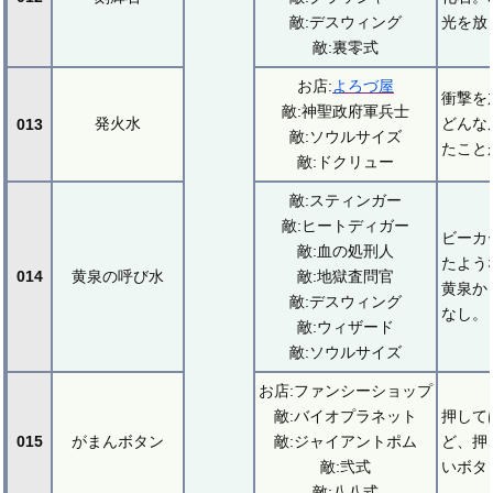
敵:デスウィング
光を放
敵:裏零式
お店:
よろづ屋
衝撃を
敵:神聖政府軍兵士
発火水
どんな
013
敵:ソウルサイズ
たこと
敵:ドクリュー
敵:スティンガー
敵:ヒートディガー
ビーカ
敵:血の処刑人
たよう
014
黄泉の呼び水
敵:地獄査問官
黄泉か
敵:デスウィング
なし。
敵:ウィザード
敵:ソウルサイズ
お店:ファンシーショップ
敵:バイオプラネット
押して
015
がまんボタン
敵:ジャイアントポム
ど、押
敵:弐式
いボタ
敵:八八式