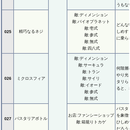
うもな
敵:ディメンション
敵:バイオプラネット
どんな
敵:壱式
精巧なるネジ
しめす
025
敵:参式
に乗ら
敵:無式
敵:四八式
敵:ディメンション
敵:サーキュラ
何階層
敵:トラン
やり光
026
ミクロスフィア
敵:サイリ
タリら
敵:イオード
ると、
敵:参式
敵:無式
パスタ
お店:ファンシーショップ
を象徴
パスタリアボトル
027
敵:箱籠りトカゲ
ひしめ
だろう