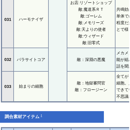
お店:リゾートショップ
敵:魔道系ＲＴ
共鳴効
敵:ゴーレム
単体で
ハーモナイザ
031
敵:メモリーズ
程度だ
敵:天よりの使者
とで様
敵:ウィザード
敵:旧零式
メカメ
032
パラサイトコア
敵：深淵の悪魔
能が組
話を聞
全てが
敵：地獄審問官
細胞。
始まりの細胞
033
敵：フロージーン
できて
不思議
†
調合素材アイテム