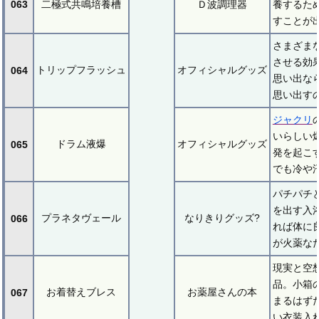
063
二極式共鳴培養槽
Ｄ波調理器
養するた
すことが
さまざま
させる効
トリップフラッシュ
オフィシャルグッズ
064
思い出な
思い出す
ジャクリ
いらしい
ドラム液爆
オフィシャルグッズ
065
発を起こ
でも冷や
パチパチ
を出す入
プラネタヴェール
なりきりグッズ?
066
れば体に
が火薬な
現実と空
品。小箱
お着替えブレス
お薬屋さんの本
067
まるはず
い衣装入