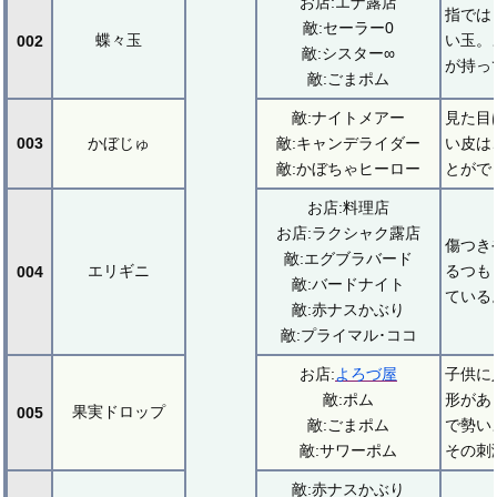
お店:エナ露店
指では
敵:セーラー0
蝶々玉
い玉。
002
敵:シスター∞
が持っ
敵:ごまポム
敵:ナイトメアー
見た目
003
かぼじゅ
敵:キャンデライダー
い皮は
敵:かぼちゃヒーロー
とがで
お店:料理店
お店:ラクシャク露店
傷つき
敵:エグブラバード
エリギニ
るつも
004
敵:バードナイト
ている
敵:赤ナスかぶり
敵:プライマル･ココ
お店:
よろづ屋
子供に
敵:ポム
形があ
果実ドロップ
005
敵:ごまポム
で勢い
敵:サワーポム
その刺
敵:赤ナスかぶり