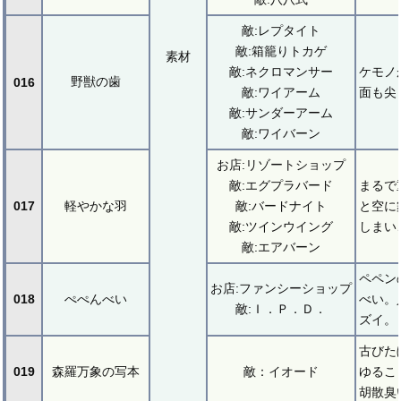
敵:レプタイト
敵:箱籠りトカゲ
素材
敵:ネクロマンサー
ケモノ
野獣の歯
016
敵:ワイアーム
面も尖
敵:サンダーアーム
敵:ワイバーン
お店:リゾートショップ
敵:エグプラバード
まるで
017
軽やかな羽
敵:バードナイト
と空に
敵:ツインウイング
しまい
敵:エアバーン
ペペン
お店:ファンシーショップ
018
ぺぺんべい
べい。
敵:Ｉ．Ｐ．Ｄ．
ズイ。
古びた
019
森羅万象の写本
敵：イオード
ゆるこ
胡散臭