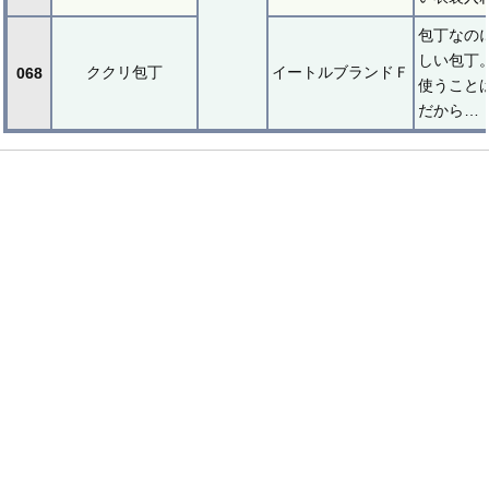
包丁なの
しい包丁
ククリ包丁
イートルブランドＦ
068
使うこと
だから…