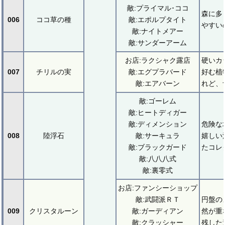
敵:プライマル･ココ
森に多
006
ココ草の種
敵:エポルプタイト
やすい
敵:ナイトメアー
敵:サンダーアーム
お店:ラクシャク露店
硬いカ
007
チリルの実
敵:エグプラバード
好む植
敵:エアバーン
れど、
敵:ゴーレム
敵:ヒートディガー
敵:ディメンション
危険な
008
陸浮石
敵:サーキュラ
嬉しい
敵:ブラックガード
たコレ
敵:八八八式
敵:裏零式
お店:ファンシーショップ
敵:武闘派ＲＴ
円盤の
009
クリスタルーン
敵:ガーディアン
然が重
敵:クラッシャー
残した