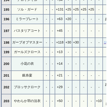
ソル・ガード
-
-
+131
+25
+25
+25
+25
-
195
ミラープレート
-
-
+63
+20
-
-
-
-
196
パスタリアコート
-
-
+45
-
-
-
-
-
197
ガーブオブマスター
-
-
+118
+30
+30
-
-
-
ジ
198
ガールズクロース
-
-
+13
-
-
-
-
-
199
小花の衣
-
-
+14
-
-
-
-
-
200
銀糸宴
-
-
+21
-
-
-
-
-
201
ブロッサクローク
-
-
+29
-
-
-
-
-
202
やわらか羽の法衣
-
-
+50
-
-
-
-
+10
203