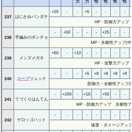
力
力
性
性
性
性
+25
-
-
+5
-
-
-
-
はにかみバンダナ
237
HP・防御力アップ
-
+50
-
-
-
+25
-
-
手編みのポンチョ
238
MP・氷耐性アップ(中
+60
-
+10
-
-
-
-
-
メンズメガネ
239
HP・攻撃力アップ
-
-
-
+5
+8
+8
+8
+8
スープ
リュック
240
防御力・全耐性アップ(
-
+200
-
+10
-
+50
-
-
てづくりはんてん
241
MP・防御力アップ 氷耐性ア
-
-
-
-
-
-
-
-
ゲロッゴハット
242
速度・ダメージアッ