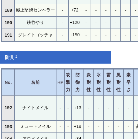
極上堅焼センベラー
-
+72
-
-
-
-
-
-
189
鉄竹やり
-
+120
-
-
-
-
-
-
190
グレイトゴッチャ
-
+150
-
-
-
-
-
-
191
†
防具
攻
防
炎
氷
雷
風
素
No.
名前
HP
撃
御
耐
耐
耐
耐
早
力
力
性
性
性
性
さ
192
ナイトメイル
-
-
+13
-
-
-
-
-
ミュートメイル
-
-
+19
-
-
-
-
-
193
アロイメイル
-
-
+34
-
-
-
-
-
194