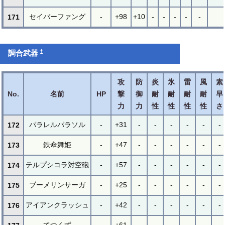
セイバーファング
-
+98
+10
-
-
-
-
-
171
†
調合武器
攻
防
炎
氷
雷
風
素
No.
名前
HP
撃
御
耐
耐
耐
耐
早
力
力
性
性
性
性
さ
パラレルパラソル
-
+31
-
-
-
-
-
-
172
鉄傘舞姫
-
+47
-
-
-
-
-
-
173
テルプシコラ対空砲
-
+57
-
-
-
-
-
-
174
ブーメリンサーガ
-
+25
-
-
-
-
-
-
175
アイアンクラッシュ
-
+42
-
-
-
-
-
-
176
てつくず
-
+61
-
-
-
-
-
-