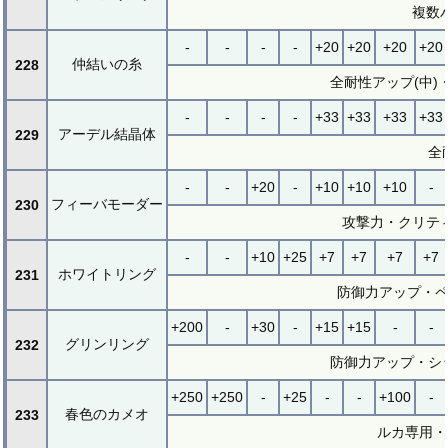
複数
-
-
-
-
+20
+20
+20
+20
仲結いの糸
228
全耐性アップ(中
-
-
-
-
+33
+33
+33
+33
アーデル結晶体
229
全
-
-
+20
-
+10
+10
+10
-
フィーバモーダー
230
攻撃力・クリテ
-
-
+10
+25
+7
+7
+7
+7
ホワイトリング
231
防御力アップ・ペ
+200
-
+30
-
+15
+15
-
-
グリンリング
232
防御力アップ・シ
+250
+250
-
+25
-
-
+100
-
春色のカメオ
233
ルカ専用・