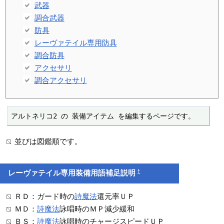
武器
調合武器
防具
レーヴァテイル専用防具
調合防具
アクセサリ
調合アクセサリ
アルトネリコ2 の 装備アイテム を編集するページです。
並びは図鑑順です。
†
レーヴァテイル専用装備用語補足説明
ＲＤ：ガード時の
詩魔法
還元率ＵＰ
ＭＤ：
詩魔法
詠唱時のＭＰ減少緩和
ＢＳ：
詩魔法
詠唱時のチャージスピードＵＰ