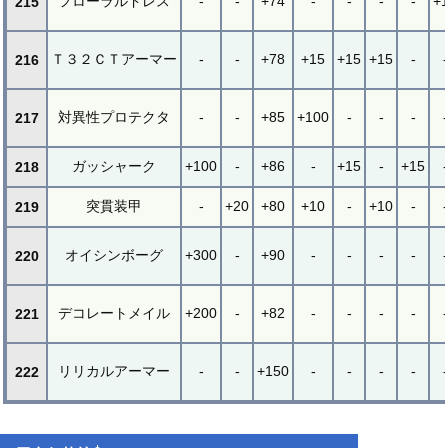
フローラルドレス
-
-
+74
-
-
-
-
+
215
Ｔ３２ＣＴアーマー
-
-
+78
+15
+15
+15
-
-
216
対異性プロテクタ
-
-
+85
+100
-
-
-
-
217
ガッシャーク
+100
-
+86
-
+15
-
+15
-
218
突貫装甲
-
+20
+80
+10
-
+10
-
-
219
オイシンボーグ
+300
-
+90
-
-
-
-
-
220
デコレートメイル
+200
-
+82
-
-
-
-
-
221
リリカルアーマー
-
-
+150
-
-
-
-
-
222