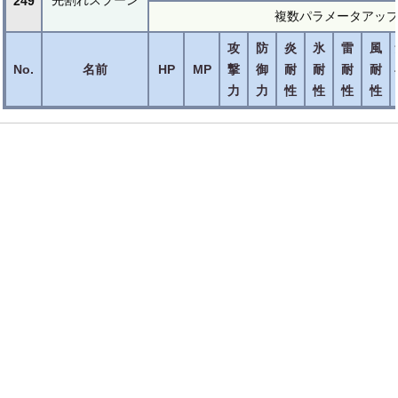
249
複数パラメータアッ
攻
防
炎
氷
雷
風
No.
名前
HP
MP
撃
御
耐
耐
耐
耐
力
力
性
性
性
性