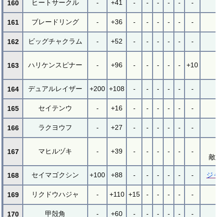
ヒートサークル
-
+41
-
-
-
-
-
-
160
ブレードリング
-
+36
-
-
-
-
-
-
161
ビッグチャクラム
-
+52
-
-
-
-
-
-
162
ハリケンスピナー
-
+96
-
-
-
-
-
+10
163
デュアルレイザー
+200
+108
-
-
-
-
-
-
164
セイテンウ
-
+16
-
-
-
-
-
-
165
ラクヨウフ
-
+27
-
-
-
-
-
-
166
マヒルヅキ
-
+39
-
-
-
-
-
-
167
敵
セイマゴクシン
+100
+88
-
-
-
-
-
-
ジ
168
リクドウハジャ
-
+110
+15
-
-
-
-
-
169
甲殻角
-
+60
-
-
-
-
-
-
170