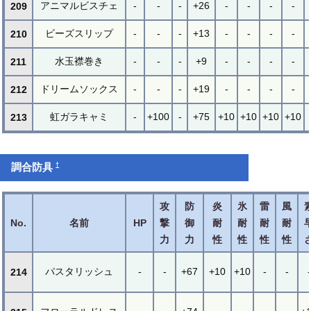
アニマルビスチェ
-
-
-
+26
-
-
-
-
209
ビーズスリップ
-
-
-
+13
-
-
-
-
210
水玉襟巻き
-
-
-
+9
-
-
-
-
211
ドリームソックス
-
-
-
+19
-
-
-
-
212
虹ガラキャミ
-
+100
-
+75
+10
+10
+10
+10
213
†
調合防具
攻
防
炎
氷
雷
風
No.
名前
HP
撃
御
耐
耐
耐
耐
力
力
性
性
性
性
パスタリッシュ
-
-
+67
+10
+10
-
-
-
214