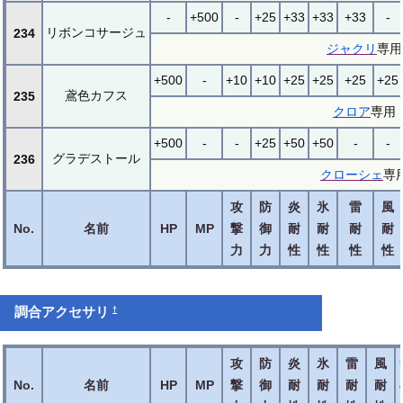
-
+500
-
+25
+33
+33
+33
-
リボンコサージュ
234
ジャクリ
専用
+500
-
+10
+10
+25
+25
+25
+25
鳶色カフス
235
クロア
専用
+500
-
-
+25
+50
+50
-
-
グラデストール
236
クローシェ
専
攻
防
炎
氷
雷
風
No.
名前
HP
MP
撃
御
耐
耐
耐
耐
力
力
性
性
性
性
†
調合アクセサリ
攻
防
炎
氷
雷
風
No.
名前
HP
MP
撃
御
耐
耐
耐
耐