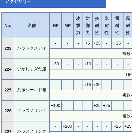
†
アクセサリ
攻
防
炎
氷
雷
風
No.
名前
HP
MP
撃
御
耐
耐
耐
耐
力
力
性
性
性
性
-
-
-
+5
+25
-
+25
-
パラドクスアイ
223
複数
+50
-
-
+10
-
-
-
-
いかしすぎた服
224
H
-
-
-
+15
+30
-
-
-
共振シールド箱
225
複数
+100
-
-
-
+25
+25
-
-
グラスノリング
226
複数
-
+100
-
-
-
-
+25
+25
パラメノリング
227