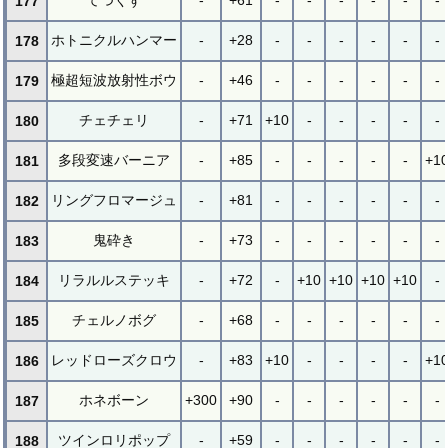
177
ホトニクルハンマー
-
+28
-
-
-
-
-
-
178
極超短波放射性ボウ
-
+46
-
-
-
-
-
-
179
チェチェリ
-
+71
+10
-
-
-
-
-
180
多段変速バーニア
-
+85
-
-
-
-
-
+1
181
リングフロマージュ
-
+81
-
-
-
-
-
-
182
鬼砕き
-
+73
-
-
-
-
-
-
183
リラルルステッキ
-
+72
-
+10
+10
+10
+10
-
184
チェルノボグ
-
+68
-
-
-
-
-
-
185
レッドローズクロウ
-
+83
+10
-
-
-
-
+1
186
ホネボーン
+300
+90
-
-
-
-
-
-
187
ツインロリポップ
-
+59
-
-
-
-
-
-
188