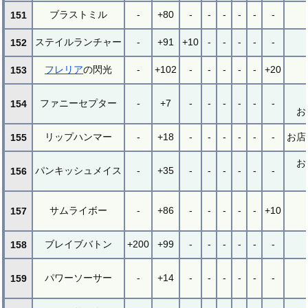
ブラストミル
-
+80
-
-
-
-
-
-
151
ステイルランチャー
-
+91
+10
-
-
-
-
-
152
フレリア
の閃光
-
+102
-
-
-
-
-
+20
153
ファニーセプター
-
+7
-
-
-
-
-
-
154
お
リップハンマー
-
+18
-
-
-
-
-
-
お店
155
お
パンキッシュメイス
-
+35
-
-
-
-
-
-
156
サムライボー
-
+86
-
-
-
-
-
+10
157
ブレイブバトン
+200
+99
-
-
-
-
-
-
158
パワーソーサー
-
+14
-
-
-
-
-
-
159