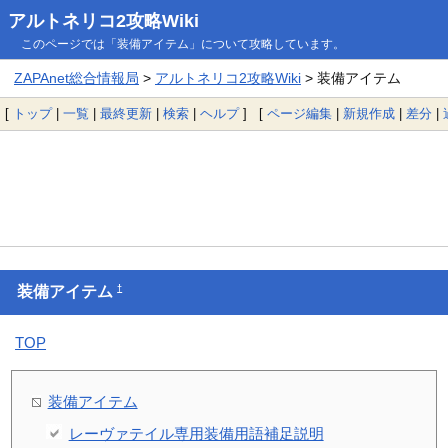
アルトネリコ2攻略Wiki
このページでは「装備アイテム」について攻略しています。
ZAPAnet総合情報局
>
アルトネリコ2攻略Wiki
> 装備アイテム
[
トップ
|
一覧
|
最終更新
|
検索
|
ヘルプ
] [
ページ編集
|
新規作成
|
差分
|
†
装備アイテム
TOP
装備アイテム
レーヴァテイル専用装備用語補足説明