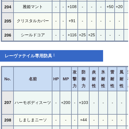
雅姫マント
-
-
+108
-
-
-
+50
+20
204
クリスタルカバー
-
-
+91
-
-
-
-
-
205
シールドコア
-
-
+116
+25
+25
-
-
-
206
†
レーヴァテイル専用防具
攻
防
炎
氷
雷
風
No.
名前
HP
MP
撃
御
耐
耐
耐
耐
力
力
性
性
性
性
207
ハーモボディスーツ
-
+200
-
+103
-
-
-
-
しましまニーソ
-
-
-
+44
-
-
-
-
208