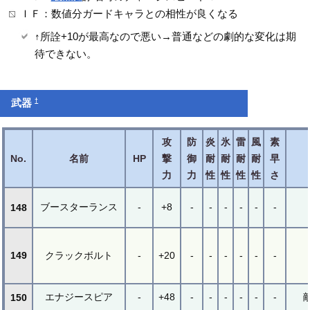
ＩＦ：数値分ガードキャラとの相性が良くなる
↑所詮+10が最高なので悪い→普通などの劇的な変化は期
待できない。
†
武器
攻
防
炎
氷
雷
風
素
No.
名前
HP
撃
御
耐
耐
耐
耐
早
力
力
性
性
性
性
さ
ブースターランス
-
+8
-
-
-
-
-
-
148
149
クラックボルト
-
+20
-
-
-
-
-
-
エナジースピア
-
+48
-
-
-
-
-
-
150