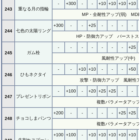
-
+300
-
-
+10
+10
+10
+10
重なる月の指輪
243
MP・全耐性アップ(弱) MD
+300
-
-
+25
-
-
-
-
七色の太陽リング
244
HP・防御力アップ バーストス
-
-
-
-
-
-
-
+25
ガム栓
245
風耐性アップ(中)
-
-
+10
+10
-
-
-
+50
ひもネクタイ
246
攻撃・防御力アップ 風耐性ア
-
+100
-
+20
+25
+25
-
-
プレゼントリボン
247
複数パラメータアッ
+200
-
-
-
-
-
+25
+25
チョコしまパンつ
248
複数パラメータアッ
+100
+100
-
+10
+10
+10
+10
+10
先割れスプーン