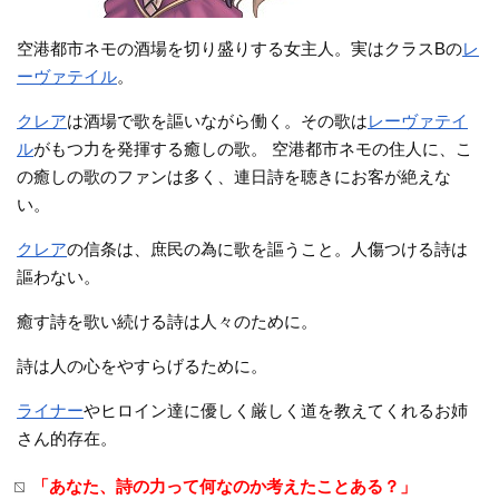
空港都市ネモの酒場を切り盛りする女主人。実はクラスBの
レ
ーヴァテイル
。
クレア
は酒場で歌を謳いながら働く。その歌は
レーヴァテイ
ル
がもつ力を発揮する癒しの歌。 空港都市ネモの住人に、こ
の癒しの歌のファンは多く、連日詩を聴きにお客が絶えな
い。
クレア
の信条は、庶民の為に歌を謳うこと。人傷つける詩は
謳わない。
癒す詩を歌い続ける詩は人々のために。
詩は人の心をやすらげるために。
ライナー
やヒロイン達に優しく厳しく道を教えてくれるお姉
さん的存在。
「あなた、詩の力って何なのか考えたことある？」