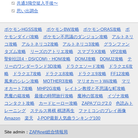
共通3飛空挺入手後〜
思い出調合
ポケモンHGSS攻略
ポケモンBW攻略
ポケモンORAS攻略
ポ
ケモンダイパ攻略
ポケモン不思議のダンジョン攻略
アルトネリ
コ攻略
アルトネリコ2攻略
アルトネリコ3攻略
グランファン
タズム攻略
リーズのアトリエ攻略
スマブラX攻略
VP2攻略
聖剣伝説4・DS(COM)・HOM攻略
DQMJ攻略
DQMJ2攻略
テ
リーのワンダーランド3D攻略
ドラクエソード攻略
ドラクエ6攻
略
ドラクエ7攻略
ドラクエ8攻略
ドラクエ9攻略
FF12攻略
風来のシレン攻略
MOTHER3攻略
マリオカートWii攻略
マリ
オカート7攻略
MHP2G攻略
レイトン教授と不思議な町攻略
悪魔の箱攻略
最後の時間旅行攻略
魔神の笛攻略
イヅナ攻略
コンタクト攻略
カードヒーロー攻略
ZAPAブログ2.0
色読みト
レーニング
ステルス将棋 棋譜再生
ファミコンのプレイ画像
Amazon
楽天
J-POP最新人気曲ランキング100
Site admin：
ZAPAnet総合情報局