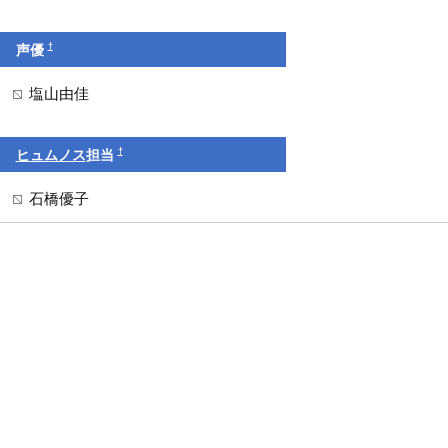
†
声優
塩山由佳
†
ヒュムノス
担当
石橋優子