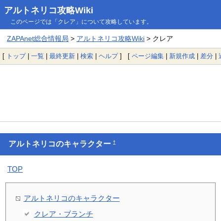
アルトネリコ攻略Wiki
このページでは「クレア」について攻略しています。
ZAPAnet総合情報局
>
アルトネリコ攻略Wiki
> クレア
[
トップ
|
一覧
|
最終更新
|
検索
|
ヘルプ
] [
ページ編集
|
新規作成
|
差分
|
†
アルトネリコのキャラクター
TOP
アルトネリコのキャラクター
クレア・ブランチ