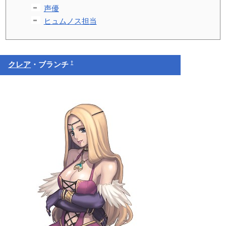
声優
ヒュムノス担当
†
クレア
・ブランチ