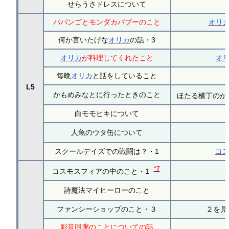
せらうさドレスについて
パパンゴとモンダカバブーのこと
オリ
何か言いたげな
オリカ
の話・3
オリカ
が料理してくれたこと
オ
毎晩
オリカ
と話をしていること
L5
かもめみなとに行ったときのこと
ほたる横丁のか
白モモヒキについて
人魚のウタ缶について
スクールデイズでの戦闘は？・1
コ
*7
コスモスフィアの中のこと・1
詩魔法マイヒーローのこと
ファンシーショップのこと・３
２を見
彩音回廊のことについての話