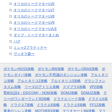
オリカのトークマターLV5
オリカのトークマターLV7
オリカのトークマターLV8
オリカのトークマターLV9
オリカのトークマターLVLE
ダイブ・トークマターまとめ
バグ
ミシャ2プラティナ〜
ヴィオラ森〜
ポケモンHGSS攻略
ポケモンBW攻略
ポケモンORAS攻略
ポ
ケモンダイパ攻略
ポケモン不思議のダンジョン攻略
アルトネリ
コ攻略
アルトネリコ2攻略
アルトネリコ3攻略
グランファン
タズム攻略
リーズのアトリエ攻略
スマブラX攻略
VP2攻略
聖剣伝説4・DS(COM)・HOM攻略
DQMJ攻略
DQMJ2攻略
テ
リーのワンダーランド3D攻略
ドラクエソード攻略
ドラクエ6攻
略
ドラクエ7攻略
ドラクエ8攻略
ドラクエ9攻略
FF12攻略
風来のシレン攻略
MOTHER3攻略
マリオカートWii攻略
マリ