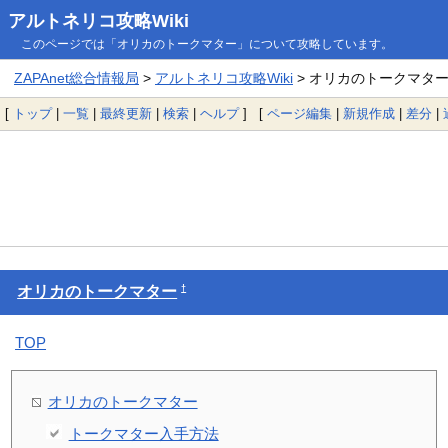
アルトネリコ攻略Wiki
このページでは「オリカのトークマター」について攻略しています。
ZAPAnet総合情報局
>
アルトネリコ攻略Wiki
> オリカのトークマタ
[
トップ
|
一覧
|
最終更新
|
検索
|
ヘルプ
] [
ページ編集
|
新規作成
|
差分
|
†
オリカのトークマター
TOP
オリカのトークマター
トークマター入手方法