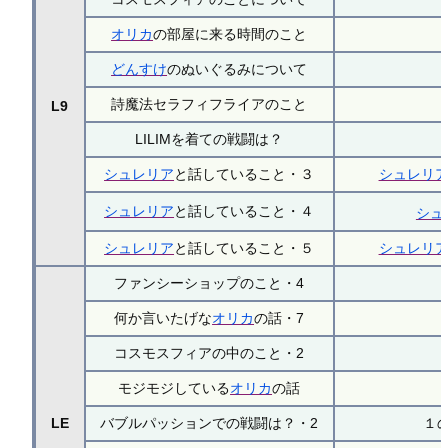
オリカ
の部屋に来る時間のこと
どんすけ
のぬいぐるみについて
詩魔法セラフィフライアのこと
L9
LILIMを着ての戦闘は？
シュレリア
と話していること・３
シュレリ
シュレリア
と話していること・４
シュ
シュレリア
と話していること・５
シュレリ
ファンシーショップのこと・4
何か言いたげな
オリカ
の話・7
コスモスフィアの中のこと・2
モジモジしている
オリカ
の話
LE
バブルパッションでの戦闘は？・2
１