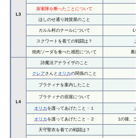
探索隊を断ったことについて
L3
ほしのせ通り雑貨屋のこと
カルル村のナールについて
L
スクワートを着ての戦闘は？
焼肉ソーダを食べた感想について
裏
詩魔法アナライザのこと
クレア
さんと
オリカ
の関係のこと
プラティナを案内したこと
プラティナの宿屋について
L4
オリカ
を護ってあげたこと・１
オリカ
を護ってあげたこと・２
1の後、
ラ
天守聖衣を着ての戦闘は？