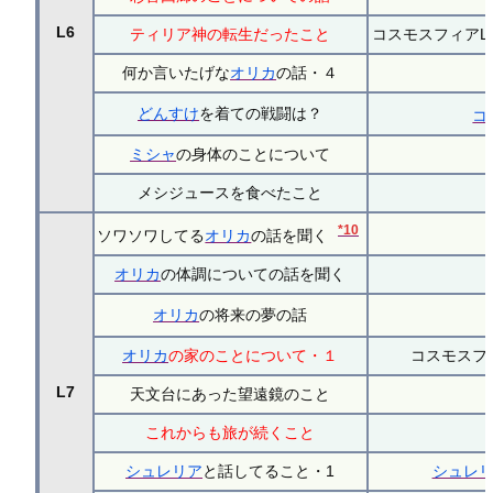
L6
ティリア神の転生だったこと
コスモスフィアL
何か言いたげな
オリカ
の話・４
どんすけ
を着ての戦闘は？
コ
ミシャ
の身体のことについて
メシジュースを食べたこと
*10
ソワソワしてる
オリカ
の話を聞く
オリカ
の体調についての話を聞く
オリカ
の将来の夢の話
オリカ
の家のことについて・１
コスモスフィ
L7
天文台にあった望遠鏡のこと
これからも旅が続くこと
シュレリア
と話してること・1
シュレ