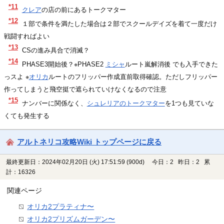
*11
クレア
の店の前にあるトークマター
*12
１部で条件を満たした場合は２部でスクールデイズを着て一度だけ
戦闘すればよい
*13
CSの進み具合で消滅？
*14
PHASE3開始後？※PHASE2
ミシャ
ルート嵐解消後 でも入手できた
っスよ ※
オリカ
ルートのフリッパー作成直前取得確認。ただしフリッパー
作ってしまうと飛空挺で遮られていけなくなるので注意
*15
ナンバーに関係なく、
シュレリアのトークマター
を1つも見ていな
くても発生する
アルトネリコ攻略Wiki トップページに戻る
最終更新日：2024年02月20日 (火) 17:51:59
(900d)
今日：2 昨日：2 累
計：16326
関連ページ
オリカ2プラティナ〜
オリカ2プリズムガーデン〜