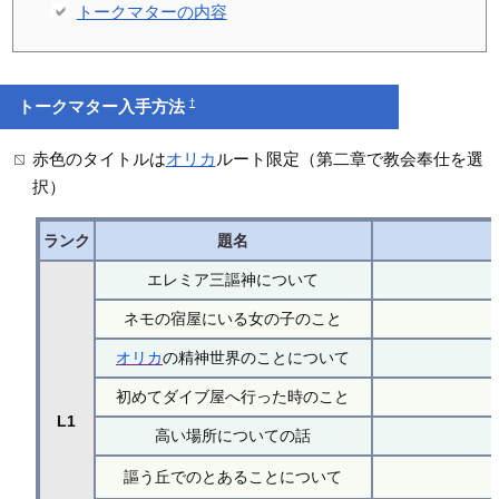
トークマターの内容
†
トークマター入手方法
赤色のタイトルは
オリカ
ルート限定（第二章で教会奉仕を選
択）
ランク
題名
エレミア三謳神について
ネモの宿屋にいる女の子のこと
オリカ
の精神世界のことについて
初めてダイブ屋へ行った時のこと
L1
高い場所についての話
謳う丘でのとあることについて