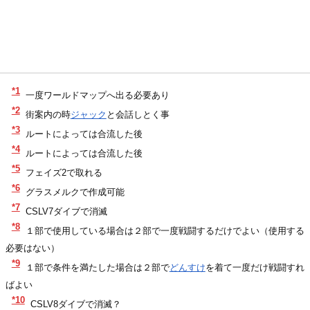
*1
一度ワールドマップへ出る必要あり
*2
街案内の時
ジャック
と会話しとく事
*3
ルートによっては合流した後
*4
ルートによっては合流した後
*5
フェイズ2で取れる
*6
グラスメルクで作成可能
*7
CSLV7ダイブで消滅
*8
１部で使用している場合は２部で一度戦闘するだけでよい（使用する
必要はない）
*9
１部で条件を満たした場合は２部で
どんすけ
を着て一度だけ戦闘すれ
ばよい
*10
CSLV8ダイブで消滅？