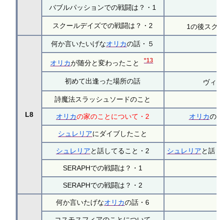
バブルパッションでの戦闘は？・1
スクールデイズでの戦闘は？・2
1の後スク
何か言いたいげな
オリカ
の話・５
*13
オリカ
が随分と変わったこと
初めて出逢った場所の話
ヴィ
詩魔法スラッシュソードのこと
L8
オリカ
の家のことについて・2
オリカ
の
シュレリア
にダイブしたこと
シュレリア
と話してること・2
シュレリア
と話
SERAPHでの戦闘は？・1
SERAPHでの戦闘は？・2
何か言いたげな
オリカ
の話・6
コスモスフィアのことについて