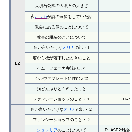
大唄石公園の大唄石の大きさ
夜
オリカ
が詩の練習をしていた話
教会にある像のことについて
教会の服装のことについて
何か言いたげな
オリカ
の話・1
塔から板が落下したときのこと
L2
イム・フェーナ寺院のこと
シルヴァプレートに住む人達
猫どんぶりと命名したこと
ファンシーショップのこと・１
PHA
何か言いたいげな
オリカ
の話・２
ファンシーショップのこと・２
シュレリア
のことについて
PHASE2開始