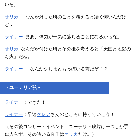
いぞ。
オリカ
: …なんか外した時のことを考えると凄く怖いんだけ
ど…
ライナー
: まあ、体力が一気に落ちることになるからな。
オリカ
: なんだか付けた時とその後を考えると「天国と地獄の
灯火」だね。
ライナー
: …なんか少しまともっぽい名前だぞ！？
†
・ユーテリア弦
ライナー
：できた！
ライナー
：早速
クレア
さんのところに持っていこう！
（その後コンサートイベント ユーテリア破片は一つしか手
に入らず、その時いるＲＴは
オリカ
だけ。）