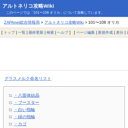
アルトネリコ攻略Wiki
このページでは「101〜108 オリカ」について攻略しています。
ZAPAnet総合情報局
>
アルトネリコ攻略Wiki
> 101〜108 オリカ
[
トップ
|
一覧
|
最終更新
|
検索
|
ヘルプ
] [
ページ編集
|
新規作成
|
差分
|
グラスメルク命名リスト
・八面体結晶
・ブースター
・白い指輪
・緑の指輪
・カゴ