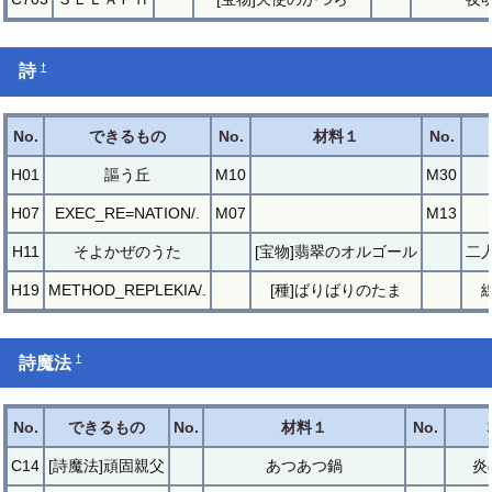
†
詩
No.
できるもの
No.
材料１
No.
H01
謳う丘
M10
M30
H07
EXEC_RE=NATION/.
M07
M13
H11
そよかぜのうた
[宝物]翡翠のオルゴール
二
H19
METHOD_REPLEKIA/.
[種]ばりばりのたま
†
詩魔法
No.
できるもの
No.
材料１
No.
C14
[詩魔法]頑固親父
あつあつ鍋
炎