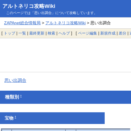
アルトネリコ攻略Wiki
このページでは「思い出調合」について攻略しています。
ZAPAnet総合情報局
>
アルトネリコ攻略Wiki
> 思い出調合
[
トップ
|
一覧
|
最終更新
|
検索
|
ヘルプ
] [
ページ編集
|
新規作成
|
差分
|
思い出調合
†
種類別
†
宝物