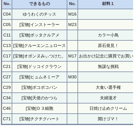
No.
できるもの
No.
材料１
C04
ゆうわくのチッス
M16
C05
[宝物]インストーラー
M23
C11
[宝物]ボッタクルアメ
カラー小鳥
C13
[宝物]クルーエンニュロース
原石発見！
C17
[宝物]オボンヌみぃつけた。
M17
お出かけ記念に購買でお買い
C21
[宝物]ドッコイクラウン
無謀な挑戦
C27
[宝物]ヒュムネミーア
M30
C29
[宝物]ポコポコパン
大食い選手権
C34
[宝物]天使のかつら
夫婦漫才
C46
[宝物]Ｄ３細胞
日焼け止めクリーム
C71
[宝物]チクチクハート
開けゴマ！