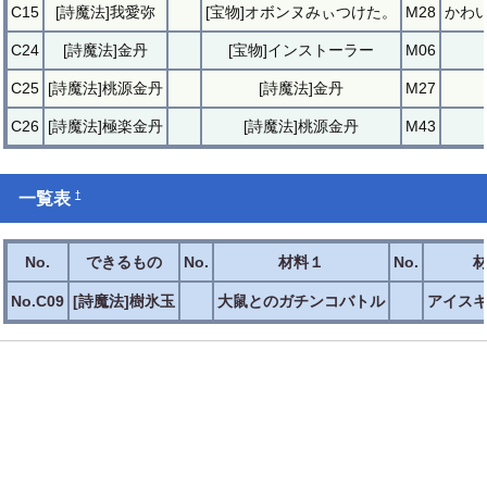
C15
[詩魔法]我愛弥
[宝物]オボンヌみぃつけた。
M28
かわ
C24
[詩魔法]金丹
[宝物]インストーラー
M06
C25
[詩魔法]桃源金丹
[詩魔法]金丹
M27
C26
[詩魔法]極楽金丹
[詩魔法]桃源金丹
M43
†
一覧表
No.
できるもの
No.
材料１
No.
No.C09
[詩魔法]樹氷玉
大鼠とのガチンコバトル
アイス