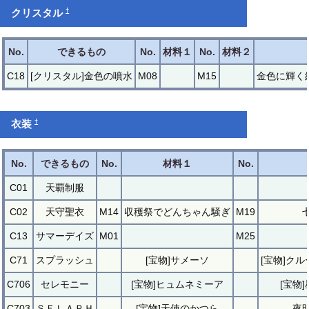
†
クリスタル
No.
できるもの
No.
材料１
No.
材料２
C18
[クリスタル]金色の噴水
M08
M15
金色に輝く
†
衣装
No.
できるもの
No.
材料１
No.
C01
天覇制服
C02
天守聖衣
M14
収穫祭でどんちゃん騒ぎ
M19
C13
サマーデイズ
M01
M25
C71
スプラッシュ
[宝物]サメーソ
[宝物]ク
C706
セレモニー
[宝物]ヒュムネミーア
[宝物
C703
ＳＥＬＡＰＨ
[宝物]天使のかつら
夜