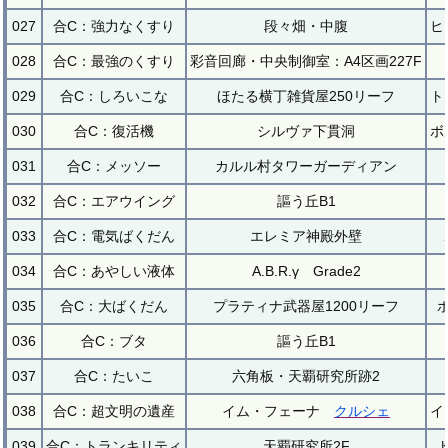
027
合C：強力なくすり
段々畑・中腹
ヒ
028
合C：最強のくすり
彩音回廊・中央制御室：A4区画227F
029
合C：しろいこな
ほたる横丁雑貨屋250リーフ
ト
030
合C：復活機
シルヴァ下貫洞
ボ
031
合C：メッソー
カルル村タワーガーディアン
032
合C：エアウイング
謳う丘B1
033
合C：電気ばくだん
エレミア神殿外壁
034
合C：あやしい液体
A.B.R.γ Grade2
035
合C：大ばくだん
プラティナ武器屋1200リーフ
036
合C：ブタ
謳う丘B1
037
合C：たいこ
六角板・天覇研究所跡2
038
合C：超文明の遺産
イム・フェーナ
クルシェ
イ
039
合C：トランキリティ
天覇研究所2F