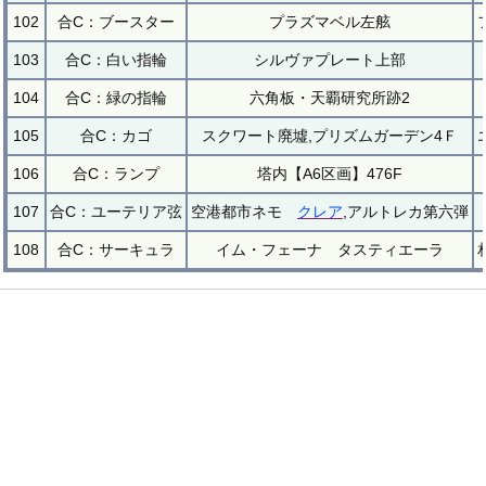
102
合C：ブースター
プラズマベル左舷
103
合C：白い指輪
シルヴァプレート上部
104
合C：緑の指輪
六角板・天覇研究所跡2
105
合C：カゴ
スクワート廃墟,プリズムガーデン4Ｆ
106
合C：ランプ
塔内【A6区画】476F
107
合C：ユーテリア弦
空港都市ネモ
クレア
,アルトレカ第六弾
108
合C：サーキュラ
イム・フェーナ タスティエーラ