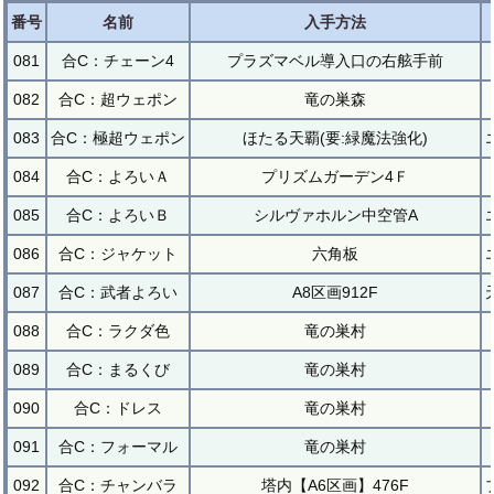
番号
名前
入手方法
081
合C：チェーン4
プラズマベル導入口の右舷手前
082
合C：超ウェポン
竜の巣森
083
合C：極超ウェポン
ほたる天覇(要:緑魔法強化)
084
合C：よろいＡ
プリズムガーデン4Ｆ
085
合C：よろいＢ
シルヴァホルン中空管A
086
合C：ジャケット
六角板
087
合C：武者よろい
A8区画912F
088
合C：ラクダ色
竜の巣村
089
合C：まるくび
竜の巣村
090
合C：ドレス
竜の巣村
091
合C：フォーマル
竜の巣村
092
合C：チャンバラ
塔内【A6区画】476F