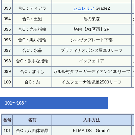
093
合C：ティアラ
シュレリア
Grade2
094
合C：王冠
竜の巣森
095
合C：光る指輪
塔内【A1区画】2F
096
合C：黒い指輪
シルヴァプレート下部
097
合C：水晶
プラティナオボンヌ屋250リーフ
098
合C：派手な指輪
インフェリア
099
合C：ぼうし
カルル村タワーガーディアン1400リーフ
100
合C：糸
イムフェーナ雑貨屋2500リーフ
†
101〜108
番号
名前
入手方法
101
合C：八面体結晶
ELMA-DS Grade1