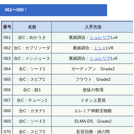
†
061〜080
番号
名前
入手方法
061
合C：めかうさ
裏娘調合：
シュレリア
Lv4
062
合C：カプリソーダ
裏娘調合：
ミシャ
LV8
063
合C：メシジュース
裏娘調合：
シュレリア
Lv5
064
合C：ソード1
ガーディアン Grade2
065
合C：スピア1
フラウト Grade2
066
合C：銃1
使徒の祭壇
067
合C：チェーン1
イオン上貫洞
068
合C：カタナ1
エレミア神殿宝物殿
069
合C：ソード2
ELMA-DS Grade2
070
合C：スピア2
彩音回廊・緑の間