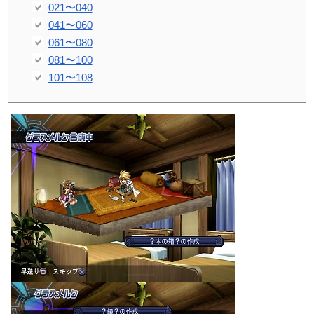
021〜040
041〜060
061〜080
081〜100
101〜108