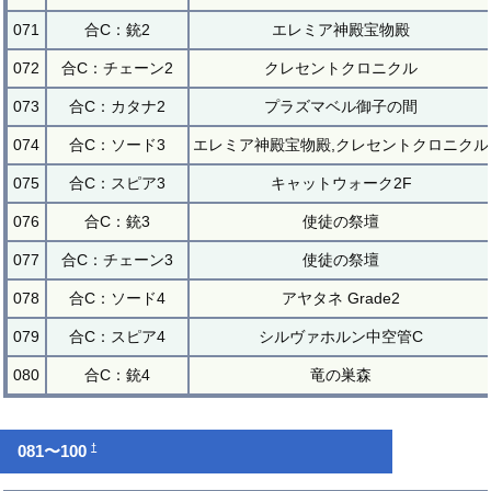
071
合C：銃2
エレミア神殿宝物殿
072
合C：チェーン2
クレセントクロニクル
073
合C：カタナ2
プラズマベル御子の間
074
合C：ソード3
エレミア神殿宝物殿,クレセントクロニクル
075
合C：スピア3
キャットウォーク2F
076
合C：銃3
使徒の祭壇
077
合C：チェーン3
使徒の祭壇
078
合C：ソード4
アヤタネ Grade2
079
合C：スピア4
シルヴァホルン中空管C
080
合C：銃4
竜の巣森
†
081〜100