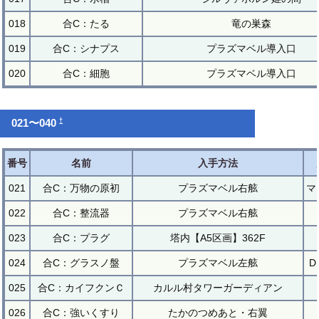
018
合C：たる
竜の巣森
019
合C：シナプス
プラズマベル導入口
020
合C：細胞
プラズマベル導入口
†
021〜040
番号
名前
入手方法
021
合C：万物の原初
プラズマベル右舷
マ
022
合C：整流器
プラズマベル右舷
023
合C：プラグ
塔内【A5区画】362F
024
合C：グラスノ盤
プラズマベル左舷
D
025
合C：カイフクンＣ
カルル村タワーガーディアン
026
合C：強いくすり
たかのつめあと・右翼