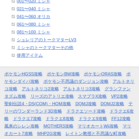
001〜020 ミシャ
021〜040 ミシャ
041〜060 オリカ
061〜080 ミシャ
081〜100 ミシャ
シュレリアのトークマターLV3
ミシャのトークマターその他
使用アイテム
ポケモンHGSS攻略
ポケモンBW攻略
ポケモンORAS攻略
ポ
ケモンダイパ攻略
ポケモン不思議のダンジョン攻略
アルトネリ
コ攻略
アルトネリコ2攻略
アルトネリコ3攻略
グランファン
タズム攻略
リーズのアトリエ攻略
スマブラX攻略
VP2攻略
聖剣伝説4・DS(COM)・HOM攻略
DQMJ攻略
DQMJ2攻略
テ
リーのワンダーランド3D攻略
ドラクエソード攻略
ドラクエ6攻
略
ドラクエ7攻略
ドラクエ8攻略
ドラクエ9攻略
FF12攻略
風来のシレン攻略
MOTHER3攻略
マリオカートWii攻略
マリ
オカート7攻略
MHP2G攻略
レイトン教授と不思議な町攻略