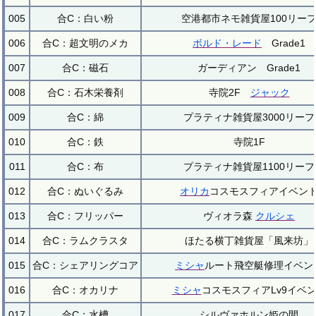
005
合C：白い粉
空港都市ネモ雑貨屋100リー
006
合C：超文明のメカ
ボルド・レード
Grade1
007
合C：磁石
ガーディアン Grade1
008
合C：石木栄養剤
寺院2F
ジャック
009
合C：綿
プラティナ雑貨屋3000リーフ
010
合C：鉄
寺院1F
011
合C：布
プラティナ雑貨屋1100リーフ
012
合C：ぬいぐるみ
オリカ
コスモスフィアイベン
013
合C：フリッパー
ヴィオラ森
クルシェ
014
合C：ラムクラスタ
ほたる横丁雑貨屋「風来坊」
015
合C：シェアリングコア
ミシャ
ルート飛空艇修理イベン
016
合C：オカリナ
ミシャ
コスモスフィアLv9イベ
017
合C：水槽
シルヴァホルン姫の間