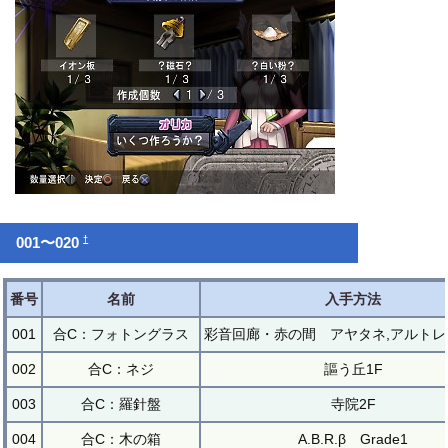
†
001〜020
番号
名前
入手方法
001
合C：フォトングラス
彩音回廊・赤の間 アヤタネ,アルトレ
002
合C：ネジ
謳う丘1F
003
合C：羅針盤
寺院2F
004
合C：木の箱
A.B.R.β Grade1