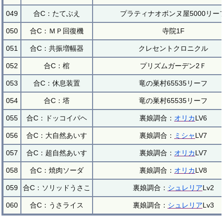
049
合C：たてぶえ
プラティナオボンヌ屋5000リー
050
合C：ＭＰ回復機
寺院1F
051
合C：共振増幅器
クレセントクロニクル
052
合C：棺
プリズムガーデン2Ｆ
053
合C：休息装置
竜の巣村65535リーフ
054
合C：塔
竜の巣村65535リーフ
055
合C：ドッコイパヘ
裏娘調合：
オリカ
LV6
056
合C：大自然あいす
裏娘調合：
ミシャ
LV7
057
合C：超自然あいす
裏娘調合：
オリカ
LV7
058
合C：焼肉ソーダ
裏娘調合：
オリカ
LV8
059
合C：ソリッドうさこ
裏娘調合：
シュレリア
Lv2
060
合C：うさライス
裏娘調合：
シュレリア
Lv3