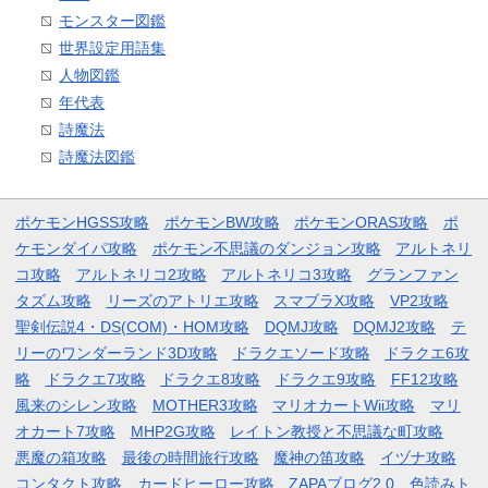
モンスター図鑑
世界設定用語集
人物図鑑
年代表
詩魔法
詩魔法図鑑
ポケモンHGSS攻略
ポケモンBW攻略
ポケモンORAS攻略
ポ
ケモンダイパ攻略
ポケモン不思議のダンジョン攻略
アルトネリ
コ攻略
アルトネリコ2攻略
アルトネリコ3攻略
グランファン
タズム攻略
リーズのアトリエ攻略
スマブラX攻略
VP2攻略
聖剣伝説4・DS(COM)・HOM攻略
DQMJ攻略
DQMJ2攻略
テ
リーのワンダーランド3D攻略
ドラクエソード攻略
ドラクエ6攻
略
ドラクエ7攻略
ドラクエ8攻略
ドラクエ9攻略
FF12攻略
風来のシレン攻略
MOTHER3攻略
マリオカートWii攻略
マリ
オカート7攻略
MHP2G攻略
レイトン教授と不思議な町攻略
悪魔の箱攻略
最後の時間旅行攻略
魔神の笛攻略
イヅナ攻略
コンタクト攻略
カードヒーロー攻略
ZAPAブログ2.0
色読みト