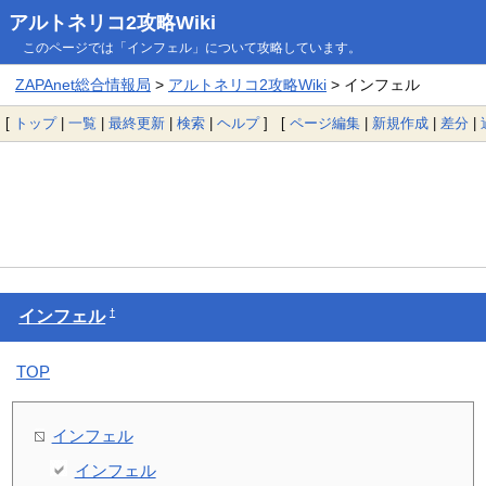
アルトネリコ2攻略Wiki
このページでは「インフェル」について攻略しています。
ZAPAnet総合情報局
>
アルトネリコ2攻略Wiki
> インフェル
[
トップ
|
一覧
|
最終更新
|
検索
|
ヘルプ
] [
ページ編集
|
新規作成
|
差分
|
†
インフェル
TOP
インフェル
インフェル