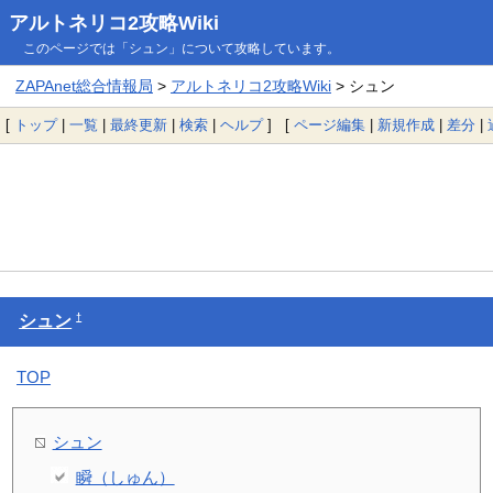
アルトネリコ2攻略Wiki
このページでは「シュン」について攻略しています。
ZAPAnet総合情報局
>
アルトネリコ2攻略Wiki
> シュン
[
トップ
|
一覧
|
最終更新
|
検索
|
ヘルプ
] [
ページ編集
|
新規作成
|
差分
|
†
シュン
TOP
シュン
瞬（しゅん）