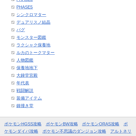
PHASE5
シンクロマター
デュアリスノ結晶
バグ
モンスター図鑑
ラクシャク保養地
ルカのトークマター
人物図鑑
保養地地下
大鐘堂宮殿
年代表
戦闘解説
装備アイテム
鐘撞き堂
ポケモンHGSS攻略
ポケモンBW攻略
ポケモンORAS攻略
ポ
ケモンダイパ攻略
ポケモン不思議のダンジョン攻略
アルトネリ