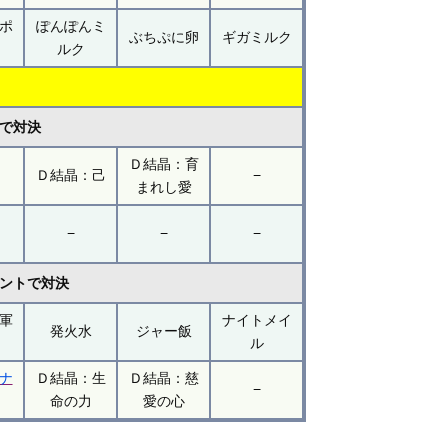
ポ
ぽんぽんミ
ぶちぷに卵
ギガミルク
ルク
トで対決
Ｄ結晶：育
Ｄ結晶：己
−
まれし愛
−
−
−
ベントで対決
軍
ナイトメイ
発火水
ジャー飯
ル
ナ
Ｄ結晶：生
Ｄ結晶：慈
−
命の力
愛の心