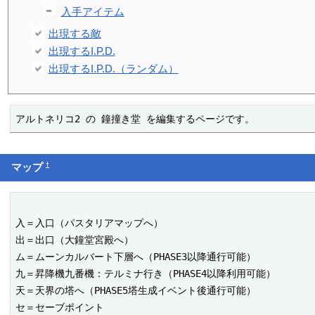
入手アイテム
出現する敵
出現するI.P.D.
出現するI.P.D.（ランダム）
アルトネリコ2 の 鐘撞き堂 を編集するページです。
†
マップ
入＝入口（パスタリアマップへ）

出＝出口（大鐘堂宮殿へ）

ム＝ムーンカルバート下層へ（PHASE3以降通行可能）

九＝昇降機九番機：テルミナ行き（PHASE4以降利用可能）

天＝天界の塔へ（PHASE5塔生成イベント後通行可能）

セ＝セーブポイント
