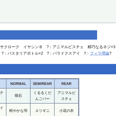
ロッサクローク イヤシンＢ ?：アニマルビスチェ 精巧なるネジ×
 ?：パスタリアボトル×2 ?：パラドクスアイ ?：
フィラ理論
?
NORMAL
SEMIREAR
REAR
テ
くるるくだ
アニマルビ
唄石
んごバー
スチェ
イ
軽やかな羽
エリギニ
小花の衣