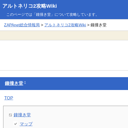
アルトネリコ2攻略Wiki
このページでは「鐘撞き堂」について攻略しています。
ZAPAnet総合情報局
>
アルトネリコ2攻略Wiki
> 鐘撞き堂
†
鐘撞き堂
TOP
鐘撞き堂
マップ