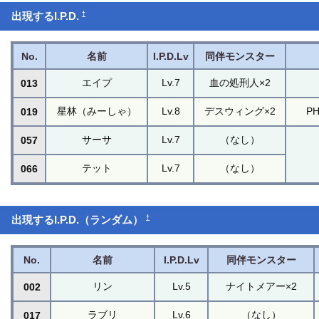
†
出現するI.P.D.
No.
名前
I.P.D.Lv
同伴モンスター
エイプ
Lv.7
血の処刑人×2
013
星林（みーしゃ）
Lv.8
デスウィング×2
P
019
サーサ
Lv.7
（なし）
057
テット
Lv.7
（なし）
066
†
出現するI.P.D.（ランダム）
No.
名前
I.P.D.Lv
同伴モンスター
リン
Lv.5
ナイトメアー×2
002
ラブリ
Lv.6
（なし）
017