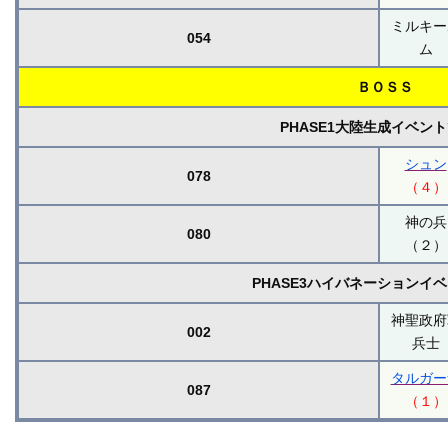
ミルキー
054
ム
ＢＯＳＳ
PHASE1大陸生成イベン
シュン
078
（４）
神の兵
080
（２）
PHASE3ハイバネーションイ
神聖政府
002
兵士
タルガー
087
（１）