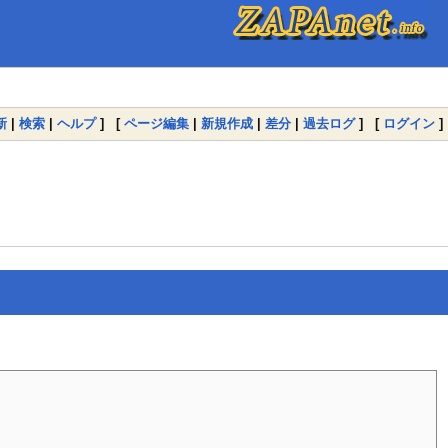
新
|
検索
|
ヘルプ
] [
ページ編集
|
新規作成
|
差分
|
過去ログ
] [
ログイン
]