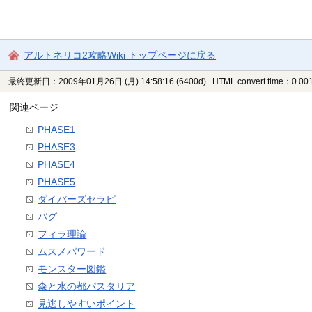
アルトネリコ2攻略Wiki トップページに戻る
最終更新日：2009年01月26日 (月) 14:58:16
(6400d)
HTML convert time：0.001
関連ページ
PHASE1
PHASE3
PHASE4
PHASE5
ダイバーズセラピ
バグ
フィラ理論
ムスメパワード
モンスター図鑑
森と水の都パスタリア
見逃しやすいポイント