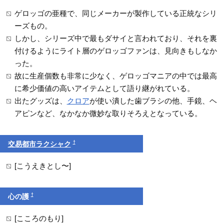
ゲロッゴの亜種で、同じメーカーが製作している正統なシリ
ーズもの。
しかし、シリーズ中で最もダサイと言われており、それを裏
付けるようにライト層のゲロッゴファンは、見向きもしなか
った。
故に生産個数も非常に少なく、ゲロッゴマニアの中では最高
に希少価値の高いアイテムとして語り継がれている。
出たグッズは、
クロア
が使い潰した歯ブラシの他、手鏡、ヘ
アピンなど、なかなか微妙な取りそろえとなっている。
†
交易都市ラクシャク
[こうえきとし〜]
†
心の護
[こころのもり]