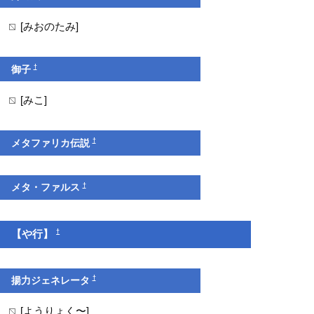
[みおのたみ]
†
御子
[みこ]
†
メタファリカ伝説
†
メタ・ファルス
†
【や行】
†
揚力ジェネレータ
[ようりょく〜]