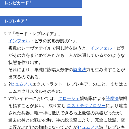
†
レシピ
カード
†
レプレキア
?「モード・レプレキア」。
インフェル
・ピラの変形形態の1つ。
複数のレーヴァテイルで同じ詩を謳うと、
インフェル
・ピラ
がその力をまとめてあたかも一人が詠唱しているかのような
状態を作り出す。
それにより、単純に詠唱人数倍の
詩魔法
力を生み出すことが
出来るのである。
?
ヒュムノス
エクストラクト「レプレキア」のこと。またはヒ
ュムネクリスタルそのもの。
?プレイヤーにおいては、
クローシェ
親衛隊による
詩魔法
増幅
を指すことが多い。 成り立ち
ロストテクノロジー
により建造
された兵器。唯一神に抵抗できる地上最強の兵器だったが、
過去の神との戦いの時、神の総攻撃により、完全に沈黙。空
に浮かぶだけの物体になっていたが
ヒュムノス
詩『レプレキ