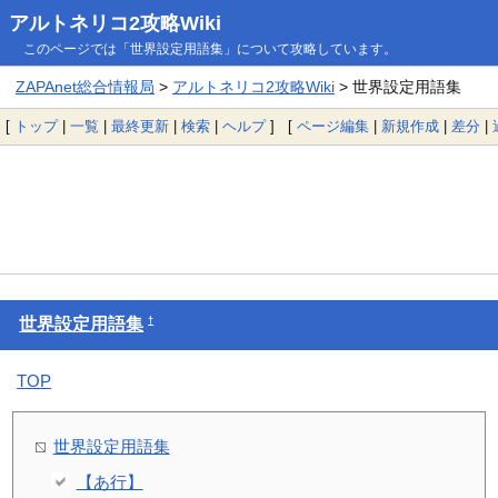
アルトネリコ2攻略Wiki
このページでは「世界設定用語集」について攻略しています。
ZAPAnet総合情報局
>
アルトネリコ2攻略Wiki
> 世界設定用語集
[
トップ
|
一覧
|
最終更新
|
検索
|
ヘルプ
] [
ページ編集
|
新規作成
|
差分
|
†
世界設定用語集
TOP
世界設定用語集
【あ行】