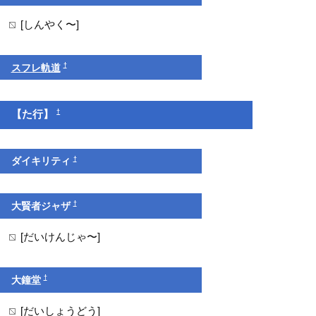
[しんやく〜]
†
スフレ軌道
†
【た行】
†
ダイキリティ
†
大賢者ジャザ
[だいけんじゃ〜]
†
大鐘堂
[だいしょうどう]