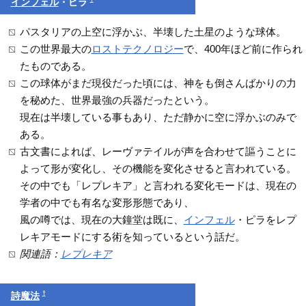
インフェル
・ピラ
パスタリアの上空に浮かぶ、半壊した土星のような球体。
この世界最大の
ロストテクノロジー
で、400年ほど前に作られ
たものである。
この球体がまだ現役だった頃には、神をも倒さんばかりの力
を秘めた、世界最強の兵器だったという。
現在は半壊している事もあり、ただ静かに空に浮かぶのみで
ある。
古文書によれば、レーヴァテイルが声を合わせて謳うことに
よって形が変化し、その機能を変化させると言われている。
その中でも「レプレキア」と言われる変化モードは、現在の
学者の中でも有名な変形形態であり、
風の噂では、現在の大鐘堂は既に、
インフェル
・ピラをレプ
レキアモードにする術を知っているという話だ。
関連語：
レプレキア
†
詩魔法