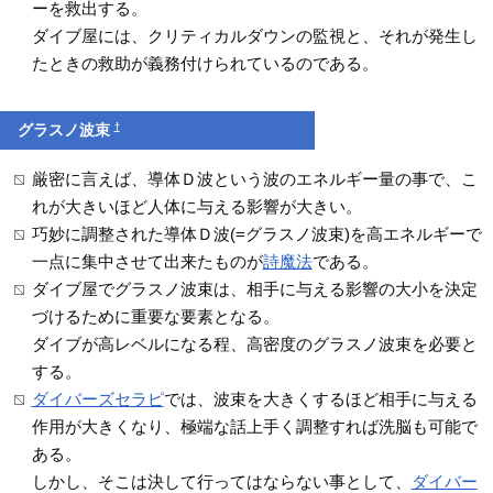
ーを救出する。
ダイブ屋には、クリティカルダウンの監視と、それが発生し
たときの救助が義務付けられているのである。
†
グラスノ波束
厳密に言えば、導体Ｄ波という波のエネルギー量の事で、こ
れが大きいほど人体に与える影響が大きい。
巧妙に調整された導体Ｄ波(=グラスノ波束)を高エネルギーで
一点に集中させて出来たものが
詩魔法
である。
ダイブ屋でグラスノ波束は、相手に与える影響の大小を決定
づけるために重要な要素となる。
ダイブが高レベルになる程、高密度のグラスノ波束を必要と
する。
ダイバーズセラピ
では、波束を大きくするほど相手に与える
作用が大きくなり、極端な話上手く調整すれば洗脳も可能で
ある。
しかし、そこは決して行ってはならない事として、
ダイバー