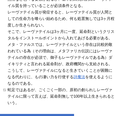
イル質を持っていることが必須条件となる。
レーヴァテイル質が発症すると、レーヴァテイル質が人間と
しての生命力を喰らい始めるため、何も処置無しでは3ヶ月程
度しか生きられない。
そこで、レーヴァテイルは3ヶ月に一度、延命剤というクリス
タルをインストールポイントから入れてあげる必要がある。
メタ・ファルスでは、レーヴァテイルという存在は比較的敬
われている為（その理由は、メタファリカ伝説にはレーヴァ
テイルの存在が必須で、御子もレーヴァテイルである為）ダ
イキリティと言われる延命剤が、政府機関から支給される。
こうして、レーヴァテイルになると生きていくことが困難に
なる代わりに、もの凄い力を行使する
詩魔法
を使えるように
なるのである。
蛇足ではあるが、ごくごく一部の、原初の創られしレーヴァ
テイルに限って言えば、延命剤無しで100年以上生きられると
いう。