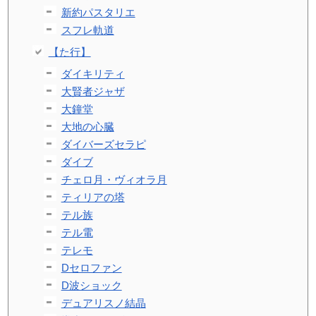
新約パスタリエ
スフレ軌道
【た行】
ダイキリティ
大賢者ジャザ
大鐘堂
大地の心臓
ダイバーズセラピ
ダイブ
チェロ月・ヴィオラ月
ティリアの塔
テル族
テル電
テレモ
Dセロファン
D波ショック
デュアリスノ結晶