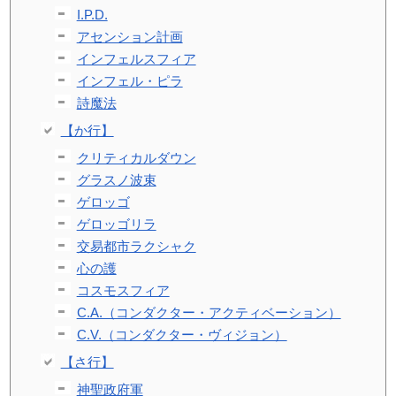
I.P.D.
アセンション計画
インフェルスフィア
インフェル・ピラ
詩魔法
【か行】
クリティカルダウン
グラスノ波束
ゲロッゴ
ゲロッゴリラ
交易都市ラクシャク
心の護
コスモスフィア
C.A.（コンダクター・アクティベーション）
C.V.（コンダクター・ヴィジョン）
【さ行】
神聖政府軍