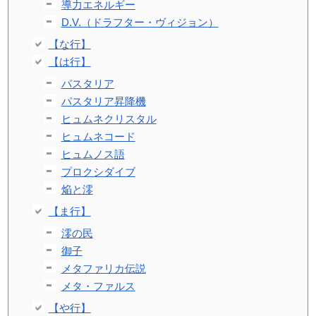
導力エネルギー
D.V.（ドラフター・ヴィジョン）
【な行】
【は行】
パスタリア
パスタリア昇降機
ヒュムネクリスタル
ヒュムネコード
ヒュムノス語
プロクシダイブ
焔と澪
【ま行】
澪の民
御子
メタファリカ伝説
メタ・ファルス
【や行】