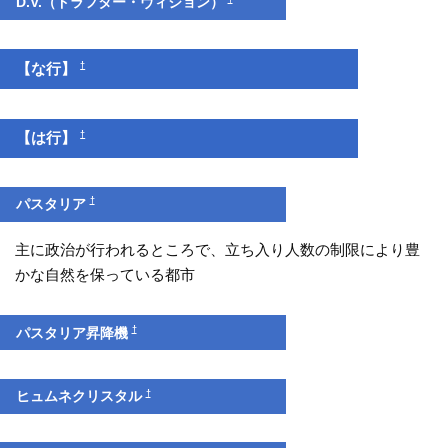
D.V.（ドラフター・ヴィジョン）
†
【な行】
†
【は行】
†
パスタリア
主に政治が行われるところで、立ち入り人数の制限により豊
かな自然を保っている都市
†
パスタリア昇降機
†
ヒュムネクリスタル