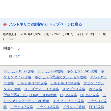
アルトネリコ2攻略Wiki トップページに戻る
最終更新日：2007年12月24日 (月) 17:26:01
(6801d)
今日：2 昨日：1 累
計：9261
関連ページ
バグ
ポケモンHGSS攻略
ポケモンBW攻略
ポケモンORAS攻略
ポ
ケモンダイパ攻略
ポケモン不思議のダンジョン攻略
アルトネリ
コ攻略
アルトネリコ2攻略
アルトネリコ3攻略
グランファン
タズム攻略
リーズのアトリエ攻略
スマブラX攻略
VP2攻略
聖剣伝説4・DS(COM)・HOM攻略
DQMJ攻略
DQMJ2攻略
テ
リーのワンダーランド3D攻略
ドラクエソード攻略
ドラクエ6攻
略
ドラクエ7攻略
ドラクエ8攻略
ドラクエ9攻略
FF12攻略