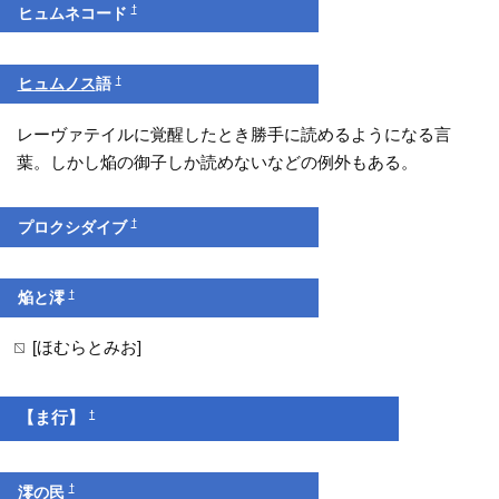
†
ヒュムネコード
†
ヒュムノス
語
レーヴァテイルに覚醒したとき勝手に読めるようになる言
葉。しかし焔の御子しか読めないなどの例外もある。
†
プロクシダイブ
†
焔と澪
[ほむらとみお]
†
【ま行】
†
澪の民