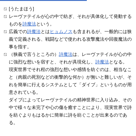
[うたまほう]
レーヴァテイルが心の中で紡ぎ、それが具体化して発動する
ものを
詩魔法
という。
広義での
詩魔法
とは
ヒュムノス
も含まれるが、一般的には狭
義で定義される、戦闘などで使われる攻撃魔法や回復魔法の
事を指す。
（狭義で言うところの）
詩魔法
は、レーヴァテイルが心の中
に強烈な想いを宿すと、それが具現化し、
詩魔法
となる。
現実世界でそれ程の強烈な想いや感情を紡ぐのは、相当なこ
と（肉親の死別などの衝撃的な何か）が無いと難しいが、そ
れを簡単に行えるシステムとして「ダイブ」というものが用
意されている。
ダイブによってレーヴァテイルの精神世界に入り込み、その
中で様々な未完了や心の傷を癒すことにより、現実世界で詩
を紡ぐよりもはるかに簡単に詩を紡ぐことが出来るのであ
る。