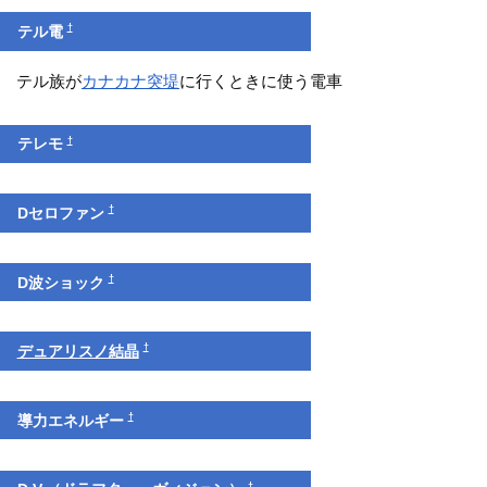
†
テル電
テル族が
カナカナ突堤
に行くときに使う電車
†
テレモ
†
Dセロファン
†
D波ショック
†
デュアリスノ結晶
†
導力エネルギー
†