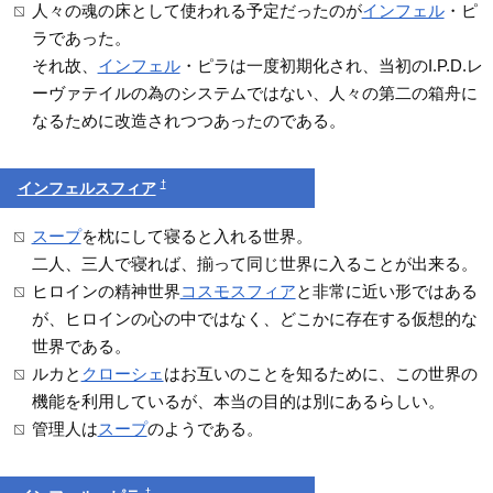
人々の魂の床として使われる予定だったのが
インフェル
・ピ
ラであった。
それ故、
インフェル
・ピラは一度初期化され、当初のI.P.D.レ
ーヴァテイルの為のシステムではない、人々の第二の箱舟に
なるために改造されつつあったのである。
†
インフェルスフィア
スープ
を枕にして寝ると入れる世界。
二人、三人で寝れば、揃って同じ世界に入ることが出来る。
ヒロインの精神世界
コスモスフィア
と非常に近い形ではある
が、ヒロインの心の中ではなく、どこかに存在する仮想的な
世界である。
ルカと
クローシェ
はお互いのことを知るために、この世界の
機能を利用しているが、本当の目的は別にあるらしい。
管理人は
スープ
のようである。
†