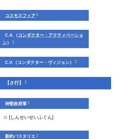
†
コスモスフィア
C.A.（
コンダクター・アクティベーショ
†
ン
）
†
C.V.（コンダクター・ヴィジョン）
†
【さ行】
†
神聖政府軍
[しんせいせいふぐん]
†
新約パスタリエ