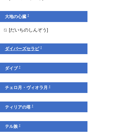
†
大地の心臓
[だいちのしんぞう]
†
ダイバーズセラピ
†
ダイブ
†
チェロ月・ヴィオラ月
†
ティリアの塔
†
テル族