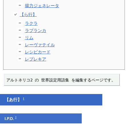
揚力ジェネレータ
【ら行】
ラクラ
ラプランカ
リム
レーヴァテイル
レシピカード
レプレキア
アルトネリコ2 の 世界設定用語集 を編集するページです。
†
【あ行】
†
I.P.D.