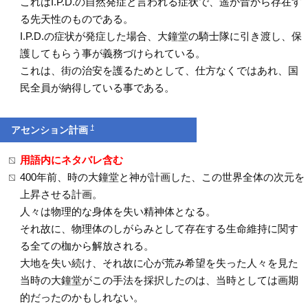
これはI.P.D.の自然発症と言われる症状で、遥か昔から存在す
る先天性のものである。
I.P.D.の症状が発症した場合、大鐘堂の騎士隊に引き渡し、保
護してもらう事が義務づけられている。
これは、街の治安を護るためとして、仕方なくではあれ、国
民全員が納得している事である。
†
アセンション計画
用語内にネタバレ含む
400年前、時の大鐘堂と神が計画した、この世界全体の次元を
上昇させる計画。
人々は物理的な身体を失い精神体となる。
それ故に、物理体のしがらみとして存在する生命維持に関す
る全ての枷から解放される。
大地を失い続け、それ故に心が荒み希望を失った人々を見た
当時の大鐘堂がこの手法を採択したのは、当時としては画期
的だったのかもしれない。