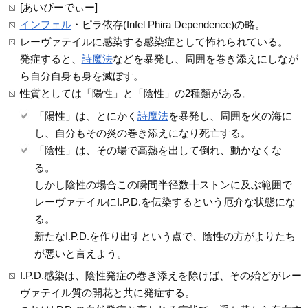
[あいぴーでぃー]
インフェル
・ピラ依存(Infel Phira Dependence)の略。
レーヴァテイルに感染する感染症として怖れられている。
発症すると、
詩魔法
などを暴発し、周囲を巻き添えにしなが
ら自分自身も身を滅ぼす。
性質としては「陽性」と「陰性」の2種類がある。
「陽性」は、とにかく
詩魔法
を暴発し、周囲を火の海に
し、自分もその炎の巻き添えになり死亡する。
「陰性」は、その場で高熱を出して倒れ、動かなくな
る。
しかし陰性の場合この瞬間半径数十ストンに及ぶ範囲で
レーヴァテイルにI.P.D.を伝染するという厄介な状態にな
る。
新たなI.P.D.を作り出すという点で、陰性の方がよりたち
が悪いと言えよう。
I.P.D.感染は、陰性発症の巻き添えを除けば、その殆どがレー
ヴァテイル質の開花と共に発症する。