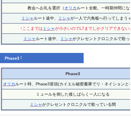
教会へお礼を選択（
オリカ
ルート全般。一時期仲間にな
ミシャ
ルート途中、
ミシャ
が一人で六角板へ行ってしまう
↑ここまでは
ミシャ
が小さいのでL7までしかクリアできない
ミシャ
ルート途中、
ミシャ
がクレセントクロニクルで歌っ
†
Phase3
Phase3
オリカ
ルート時、Phase3冒頭(カイエル秘密書庫でリ・ネイションと
ミュールを倒した後しばらく一人になる
ミシャ
がクレセントクロニクルで歌っている間