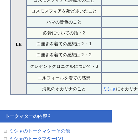
コスモスフィアと詩魔法のこと
コスモスフィアを殆ど歩いたこと
ハマの音色のこと
鉄骨についての話・2
白無垢を着ての感想は？・1
LE
白無垢を着ての感想は？・2
クレセントクロニクルについて・3
エルフィールを着ての感想
海風のオカリナのこと
ミシャ
にオカリナ
†
トークマターの内容
ミシャのトークマターその他
ミシャのトークマターLV1