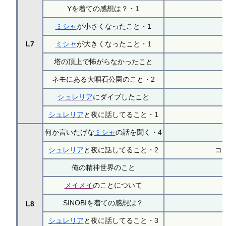
Yを着ての感想は？・1
ミシャ
が小さくなったこと・1
L7
ミシャ
が大きくなったこと・1
塔の頂上で怖がらなかったこと
ネモにある大唄石公園のこと・2
シュレリア
にダイブしたこと
シュレリア
と夜に話してること・1
何か言いたげな
ミシャ
の話を聞く・4
シュレリア
と夜に話してること・2
コ
俺の精神世界のこと
メイメイ
のことについて
SINOBIを着ての感想は？
L8
シュレリア
と夜に話してること・3