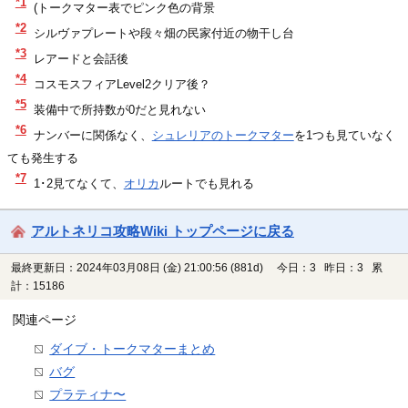
*1
(トークマター表でピンク色の背景
*2
シルヴァプレートや段々畑の民家付近の物干し台
*3
レアードと会話後
*4
コスモスフィアLevel2クリア後？
*5
装備中で所持数が0だと見れない
*6
ナンバーに関係なく、
シュレリアのトークマター
を1つも見ていなく
ても発生する
*7
1･2見てなくて、
オリカ
ルートでも見れる
アルトネリコ攻略Wiki トップページに戻る
最終更新日：2024年03月08日 (金) 21:00:56
(881d)
今日：3 昨日：3 累
計：15186
関連ページ
ダイブ・トークマターまとめ
バグ
プラティナ〜