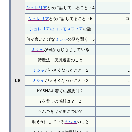
シュレリア
と夜に話していること・4
シュレリア
と夜に話してること・5
コ
シュレリアのコスモスフィア
の話
何か言いたげな
ミシャ
の話を聞く・5
ミシャ
が何かもじもじしている
詩魔法・疾風迅雷のこと
ミシャ
が小さくなったこと・2
L
L9
ミシャ
が大きくなったこと・2
L
KASHAを着ての感想は？
Yを着ての感想は？・2
もんつきはかまについて
眠そうにしている
ミシャ
のこと