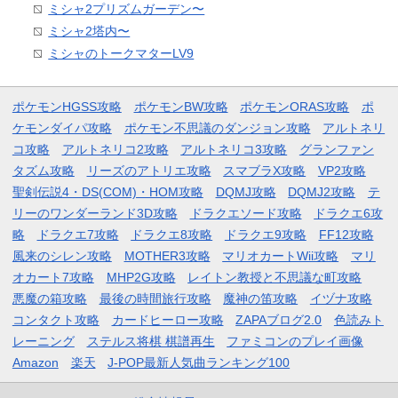
ミシャ2プリズムガーデン〜
ミシャ2塔内〜
ミシャのトークマターLV9
ポケモンHGSS攻略
ポケモンBW攻略
ポケモンORAS攻略
ポ
ケモンダイパ攻略
ポケモン不思議のダンジョン攻略
アルトネリ
コ攻略
アルトネリコ2攻略
アルトネリコ3攻略
グランファン
タズム攻略
リーズのアトリエ攻略
スマブラX攻略
VP2攻略
聖剣伝説4・DS(COM)・HOM攻略
DQMJ攻略
DQMJ2攻略
テ
リーのワンダーランド3D攻略
ドラクエソード攻略
ドラクエ6攻
略
ドラクエ7攻略
ドラクエ8攻略
ドラクエ9攻略
FF12攻略
風来のシレン攻略
MOTHER3攻略
マリオカートWii攻略
マリ
オカート7攻略
MHP2G攻略
レイトン教授と不思議な町攻略
悪魔の箱攻略
最後の時間旅行攻略
魔神の笛攻略
イヅナ攻略
コンタクト攻略
カードヒーロー攻略
ZAPAブログ2.0
色読みト
レーニング
ステルス将棋 棋譜再生
ファミコンのプレイ画像
Amazon
楽天
J-POP最新人気曲ランキング100