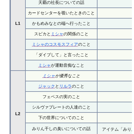
天覇の社長についての話
カードセンターを覗いたときのこと
L1
かもめみなとの端へ行ったこと
スピカと
ミシャ
の関係のこと
ミシャのコスモスフィア
のこと
「ダイブして」と言ったこと
ミシャ
が運動音痴なこと
ミシャ
が優秀なこと
ジャック
と
リルラ
のこと
フェベスの実のこと
シルヴァプレートの人達のこと
L2
下の世界についてのこと
みりん干しの臭いについての話
アイテム「みり