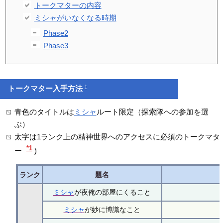
トークマターの内容
ミシャがいなくなる時期
Phase2
Phase3
†
トークマター入手方法
青色のタイトルは
ミシャ
ルート限定（探索隊への参加を選
ぶ）
太字は1ランク上の精神世界へのアクセスに必須のトークマタ
*1
ー
)
ランク
題名
ミシャ
が夜俺の部屋にくること
ミシャ
が妙に博識なこと