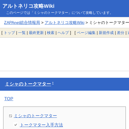
アルトネリコ攻略Wiki
このページでは「ミシャのトークマター」について攻略しています。
ZAPAnet総合情報局
>
アルトネリコ攻略Wiki
> ミシャのトークマタ
[
トップ
|
一覧
|
最終更新
|
検索
|
ヘルプ
] [
ページ編集
|
新規作成
|
差分
|
†
ミシャのトークマター
TOP
ミシャのトークマター
トークマター入手方法