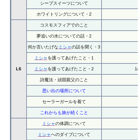
シープスイーツについて
ホワイトリングについて・2
コスモスフィアでのこと
夢追いの水についての話・2
何か言いたげな
ミシャ
の話を聞く・3
ミシャ
を護ってあげたこと・1
L6
ミシャ
を護ってあげたこと・2
1
詩魔法・頑固親父のこと
思い出の場所について
セーラーガールを着て
これからも旅が続くこと
ミシャ
の体調について
ミシャ
へのダイブについて