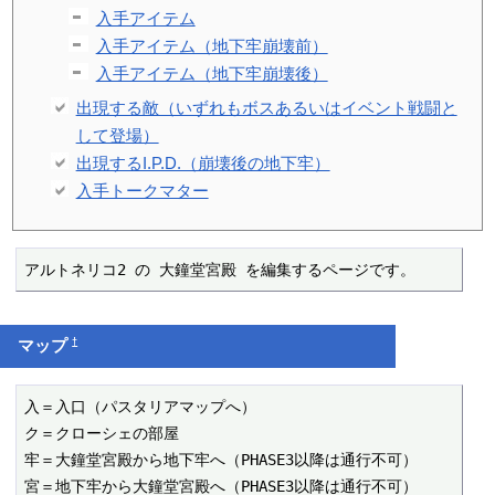
入手アイテム
入手アイテム（地下牢崩壊前）
入手アイテム（地下牢崩壊後）
出現する敵（いずれもボスあるいはイベント戦闘と
して登場）
出現するI.P.D.（崩壊後の地下牢）
入手トークマター
アルトネリコ2 の 大鐘堂宮殿 を編集するページです。
†
マップ
入＝入口（パスタリアマップへ）

ク＝クローシェの部屋

牢＝大鐘堂宮殿から地下牢へ（PHASE3以降は通行不可）

宮＝地下牢から大鐘堂宮殿へ（PHASE3以降は通行不可）
