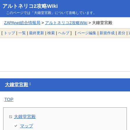
アルトネリコ2攻略Wiki
このページでは「大鐘堂宮殿」について攻略しています。
ZAPAnet総合情報局
>
アルトネリコ2攻略Wiki
> 大鐘堂宮殿
[
トップ
|
一覧
|
最終更新
|
検索
|
ヘルプ
] [
ページ編集
|
新規作成
|
差分
|
†
大鐘堂宮殿
TOP
大鐘堂宮殿
マップ