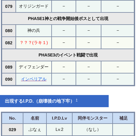
オリジンガード
−
−
−
079
PHASE1神との戦争開始後ボスとして出現
神の兵
−
−
−
080
？？？(ラキ１)
−
−
−
082
PHASE3のイベント戦闘で出現
ディフェンダー
−
−
−
089
インペリアル
−
−
−
090
†
出現するI.P.D.（崩壊後の地下牢）
No.
名前
I.P.D.Lv
同伴モンスター
補足
ぶなぇ
Lv.2
（なし）
029