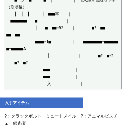
（崩壊後）

　　┃　┃　┃　　　┃　■■■牢　　｜

　■■■■■■■　　■　　　　　　　｜

　　　　　　　┃　　■　■■━B2　　｜　　　　■?　■■　　　
■■　■■

　　　　　　　■■■■ｾ1■　　　　　｜　　■■■■■■■■━■■■■■■
■━■■■■■ム

　　　　　　　　　　┃　　　　　　　｜　　　　■?　■ｾ2　
　　■?　■?

　　　　　　　　　■■■　　　　　　｜

　　　　　　　　　■■■　　　　　　｜

　　　　　　　　　　入　　　　　　　｜
†
入手アイテム
?：クラックボルト ミュートメイル ?：アニマルビスチ
ェ 銀糸宴