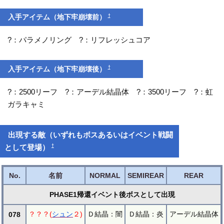
†
入手アイテム（地下牢崩壊前）
?：パラメノリング ?：リフレッシュコア
†
入手アイテム（地下牢崩壊後）
?：2500リーフ ?：アーデル結晶体 ?：3500リーフ ?：虹
ガラキャミ
出現する敵（いずれもボスあるいはイベント戦闘
†
として登場）
No.
名前
NORMAL
SEMIREAR
REAR
PHASE1帰還イベント後ボスとして出現
？？？(
シュン
２)
Ｄ結晶：闇
Ｄ結晶：炎
アーデル結晶体
078