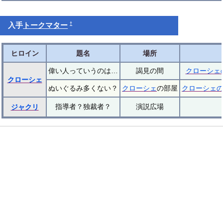
†
入手
トークマター
ヒロイン
題名
場所
偉い人っていうのは…
謁見の間
クローシェ
クローシェ
ぬいぐるみ多くない？
クローシェ
の部屋
クローシェ
指導者？独裁者？
演説広場
ジャクリ