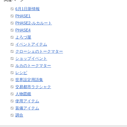
6月1日新情報
PHASE1
PHASE2-ルカルート
PHASE4
よろづ屋
イベントアイテム
クローシェのトークマター
ショップイベント
ルカのトークマター
レシピ
世界設定用語集
交易都市ラクシャク
人物図鑑
使用アイテム
装備アイテム
調合