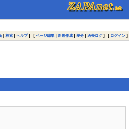
新
|
検索
|
ヘルプ
] [
ページ編集
|
新規作成
|
差分
|
過去ログ
] [
ログイン
]