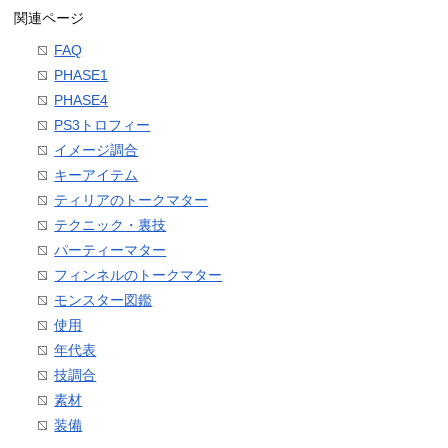
関連ページ
FAQ
PHASE1
PHASE4
PS3トロフィー
イメージ調合
キーアイテム
ティリアのトークマター
テクニック・裏技
パーティーマター
フィンネルのトークマター
モンスター図鑑
使用
年代表
技調合
素材
装備