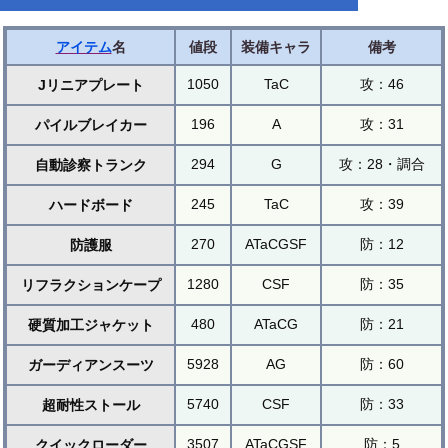
アイテム
名
値段
装備キャラ
備考
1050
TaC
攻：46
Jリニアプレート
196
A
攻：31
パイルブレイカー
294
G
攻：28・調合
自動診察トランク
245
TaC
攻：39
ハードボード
270
ATaCGSF
防：12
防護服
1280
CSF
防：35
リフラクションケープ
480
ATaCG
防：21
硬質加工ジャケット
5928
AG
防：60
ガーディアンスーツ
5740
CSF
防：33
超耐性ストール
3507
ATaCGSF
防：5
クイックローダー