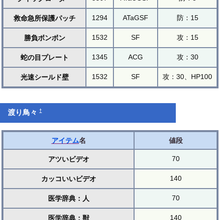
1294
ATaGSF
防：15
救命急所保護パッチ
1532
SF
攻：15
勝負ボンボン
1345
ACG
攻：30
蛇の目プレート
1532
SF
攻：30、HP100
光速シールド壁
†
渡り鳥々
アイテム
名
値段
70
アツいビデオ
140
カッコいいビデオ
70
医学辞典：人
140
医学辞典：獣