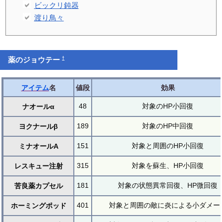
ビックリ鈍器
渡り鳥々
†
薬のジョウテー
アイテム
名
値段
効果
48
対象のHP小回復
ナオールα
189
対象のHP中回復
ヨクナールβ
151
対象と周囲のHP小回復
ミナオールA
315
対象を蘇生、HP小回復
レスキュー注射
181
対象の状態異常回復、HP微回復
苦良薬カプセル
401
対象と周囲の敵に炎による小ダメー
ホーミングポッド