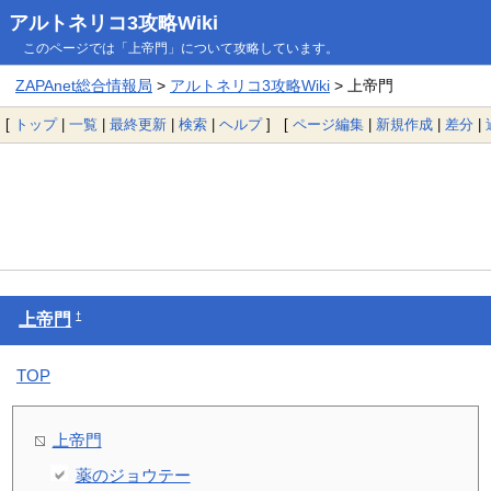
アルトネリコ3攻略Wiki
このページでは「上帝門」について攻略しています。
ZAPAnet総合情報局
>
アルトネリコ3攻略Wiki
> 上帝門
[
トップ
|
一覧
|
最終更新
|
検索
|
ヘルプ
] [
ページ編集
|
新規作成
|
差分
|
†
上帝門
TOP
上帝門
薬のジョウテー