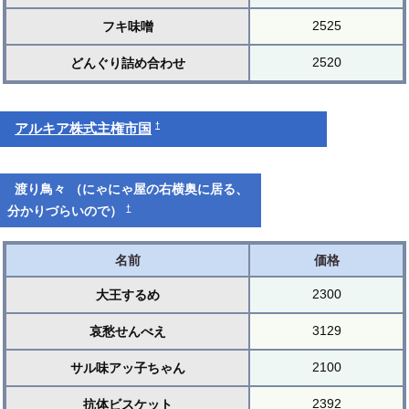
2525
フキ味噌
2520
どんぐり詰め合わせ
†
アルキア株式主権市国
渡り鳥々 （にゃにゃ屋の右横奥に居る、
†
分かりづらいので）
名前
価格
2300
大王するめ
3129
哀愁せんべえ
2100
サル味アッ子ちゃん
2392
抗体ビスケット