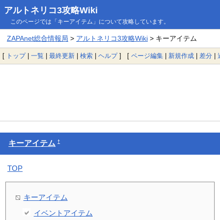
アルトネリコ3攻略Wiki
このページでは「キーアイテム」について攻略しています。
ZAPAnet総合情報局
>
アルトネリコ3攻略Wiki
> キーアイテム
[
トップ
|
一覧
|
最終更新
|
検索
|
ヘルプ
] [
ページ編集
|
新規作成
|
差分
|
†
キーアイテム
TOP
キーアイテム
イベントアイテム