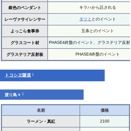
キラハから託される
銀色のペンダント
タツミ
とのイベント
レーヴァサイレンサー
五条とのイベント
よっこら食事券
PHASE4終盤のイベント、グラステリア反
グラスコート材
PHASE4終盤のイベント
グラステリア反射板
†
トコシヱ隧道
†
渡り鳥々
名前
価格
2100
ラーメン・真紅