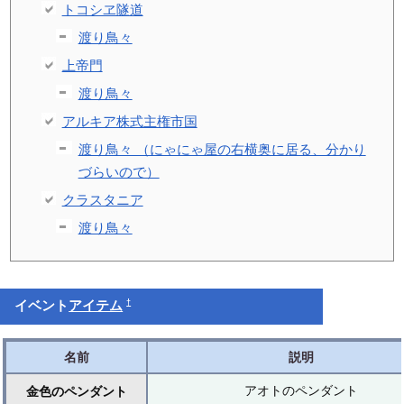
トコシヱ隧道
渡り鳥々
上帝門
渡り鳥々
アルキア株式主権市国
渡り鳥々 （にゃにゃ屋の右横奥に居る、分かり
づらいので）
クラスタニア
渡り鳥々
†
イベント
アイテム
名前
説明
アオトのペンダント
金色のペンダント