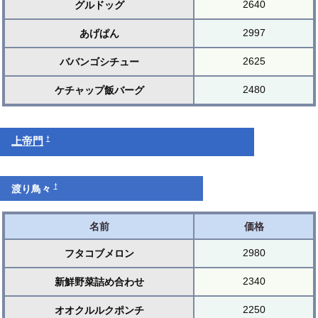
2640
グルドッグ
2997
あげぱん
2625
ババンゴシチュー
2480
ケチャップ飯バーグ
†
上帝門
†
渡り鳥々
名前
価格
2980
フタコブメロン
2340
新鮮野菜詰め合わせ
2250
オオクルルクポンチ