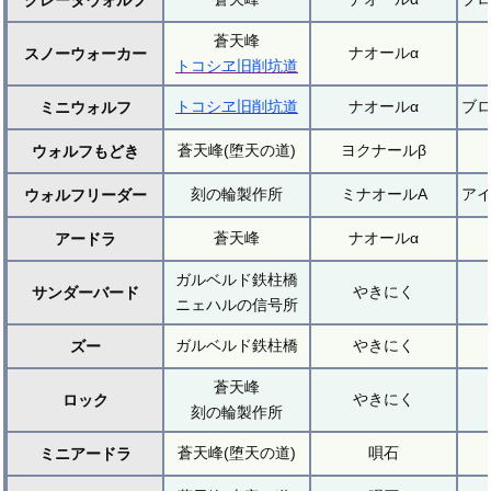
蒼天峰
ナオールα
スノーウォーカー
トコシヱ旧削坑道
トコシヱ旧削坑道
ナオールα
ブ
ミニウォルフ
蒼天峰(堕天の道)
ヨクナールβ
ウォルフもどき
刻の輪製作所
ミナオールA
ア
ウォルフリーダー
蒼天峰
ナオールα
アードラ
ガルベルド鉄柱橋
やきにく
サンダーバード
ニェハルの信号所
ガルベルド鉄柱橋
やきにく
ズー
蒼天峰
やきにく
ロック
刻の輪製作所
蒼天峰(堕天の道)
唄石
ミニアードラ