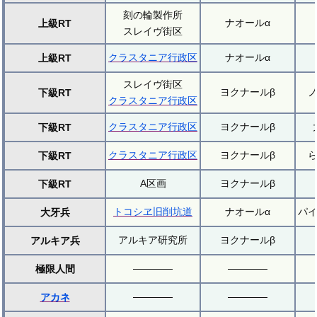
刻の輪製作所
ナオールα
上級RT
スレイヴ街区
クラスタニア行政区
ナオールα
上級RT
スレイヴ街区
ヨクナールβ
下級RT
クラスタニア行政区
クラスタニア行政区
ヨクナールβ
下級RT
クラスタニア行政区
ヨクナールβ
下級RT
A区画
ヨクナールβ
下級RT
トコシヱ旧削坑道
ナオールα
パ
大牙兵
アルキア研究所
ヨクナールβ
アルキア兵
極限人間
アカネ