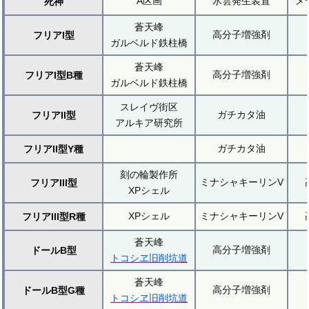
A区画
氷雲発生装置
メ
死神
蒼天峰
高分子増強剤
フリアI型
ガルベルド鉄柱橋
蒼天峰
高分子増強剤
フリアI型B種
ガルベルド鉄柱橋
スレイヴ街区
ガチカタ油
フリアII型
アルキア研究所
ガチカタ油
フリアII型Y種
刻の輪製作所
ミナシャキーリンV
フリアIII型
XPシェル
XPシェル
ミナシャキーリンV
フリアIII型R種
蒼天峰
高分子増強剤
ドールB型
トコシヱ旧削坑道
蒼天峰
高分子増強剤
ドールB型G種
トコシヱ旧削坑道