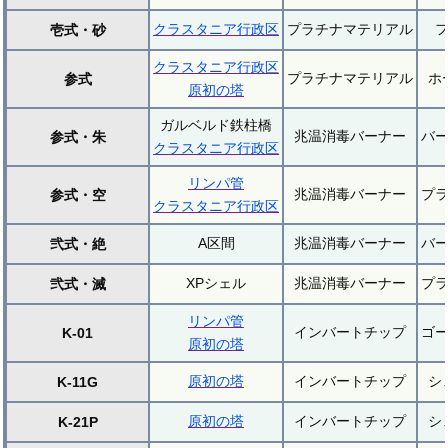
クラスタニア行政区
プラチナマテリアル
壱式・砂
クラスタニア行政区
プラチナマテリアル
ホ
参式
原初の塔
ガルベルド鉄柱橋
兆温消毒バーナー
バ
参式・朱
クラスタニア行政区
リンパ管
兆温消毒バーナー
プ
参式・空
クラスタニア行政区
A区間
兆温消毒バーナー
バ
弐式・絶
XPシェル
兆温消毒バーナー
プ
弐式・滅
リンパ管
インバートチップ
ゴ
K-01
原初の塔
原初の塔
インバートチップ
シ
K-11G
原初の塔
インバートチップ
シ
K-21P