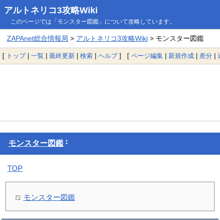
アルトネリコ3攻略Wiki
このページでは「モンスター図鑑」について攻略しています。
ZAPAnet総合情報局
>
アルトネリコ3攻略Wiki
> モンスター図鑑
[
トップ
|
一覧
|
最終更新
|
検索
|
ヘルプ
] [
ページ編集
|
新規作成
|
差分
|
†
モンスター図鑑
TOP
モンスター図鑑