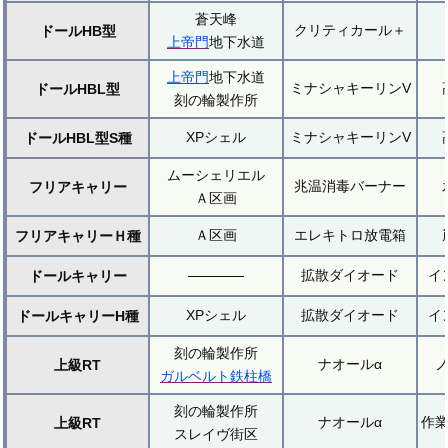
蒼天峰
クリティカール＋
ドールHB型
上帝門
地下水道
上帝門
地下水道
ミナシャキーリンV
ドールHBL型
刻の輪製作所
XPシェル
ミナシャキーリンV
ドールHBL型S種
ムーシェリエル
兆温消毒バーナー
フリアキャリー
Ａ区画
Ａ区画
エレキトロ放電箱
フリアキャリーＨ種
拡散ダイオード
イ
ドールキャリー
XPシェル
拡散ダイオード
イ
ドールキャリーH種
刻の輪製作所
ナオールα
上級RT
ガルベルト鉄柱橋
刻の輪製作所
ナオールα
作
上級RT
スレイヴ街区