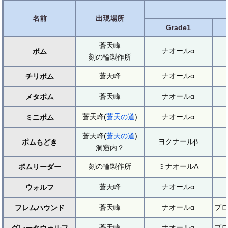
名前
出現場所
Grade1
蒼天峰
ナオールα
ポム
刻の輪製作所
蒼天峰
ナオールα
チリポム
蒼天峰
ナオールα
メタポム
蒼天峰(
蒼天の道
)
ナオールα
ミニポム
蒼天峰(
蒼天の道
)
ヨクナールβ
ポムもどき
洞窟内？
刻の輪製作所
ミナオールA
ポムリーダー
蒼天峰
ナオールα
ウォルフ
蒼天峰
ナオールα
ブ
フレムハウンド
蒼天峰
ナオールα
ブ
グレータウォルフ