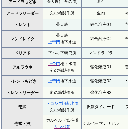
蒼天峰(上帝の道)
唄石
アードラもどき
刻の輪製作所
生肉
アードラリーダー
蒼天峰
結合溶液G1
トレント
蒼天峰
結合溶液G2
マンドレイク
上帝門
地下水道
アルキア研究所
マンドラゴラ
ドリアド
上帝門
地下水道
強化溶液R1
アルラウネ
刻の輪製作所
上帝門
地下水道
強化溶液R2
トレントもどき
刻の輪製作所
強化溶液R2
トレントリーダー
トコシヱ旧削坑道
拡散ダイオード
壱式
刻の輪製作所
ガルベルド鉄柱橋
シルバーマテリアル
壱式・没
リンパ管