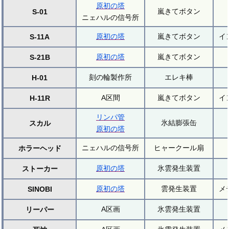
原初の塔
嵐きてボタン
S-01
ニェハルの信号所
原初の塔
嵐きてボタン
イ
S-11A
原初の塔
嵐きてボタン
S-21B
刻の輪製作所
エレキ棒
H-01
A区間
嵐きてボタン
イ
H-11R
リンパ管
氷結膨張缶
スカル
原初の塔
ニェハルの信号所
ヒャークール扇
ホラーヘッド
原初の塔
氷雲発生装置
ストーカー
原初の塔
雲発生装置
メ
SINOBI
A区画
氷雲発生装置
リーパー