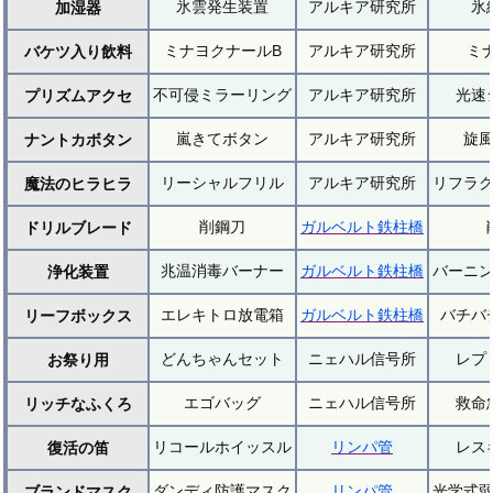
氷雲発生装置
アルキア研究所
氷
加湿器
ミナヨクナールB
アルキア研究所
ミ
バケツ入り飲料
不可侵ミラーリング
アルキア研究所
光速
プリズムアクセ
嵐きてボタン
アルキア研究所
旋
ナントカボタン
リーシャルフリル
アルキア研究所
リフラ
魔法のヒラヒラ
削鋼刀
ガルベルト鉄柱橋
ドリルブレード
兆温消毒バーナー
ガルベルト鉄柱橋
バーニ
浄化装置
エレキトロ放電箱
ガルベルト鉄柱橋
バチバ
リーフボックス
どんちゃんセット
ニェハル信号所
レプ
お祭り用
エゴバッグ
ニェハル信号所
救命
リッチなふくろ
リコールホイッスル
リンパ管
レス
復活の笛
ダンディ防護マスク
リンパ管
光学式
ブランドマスク