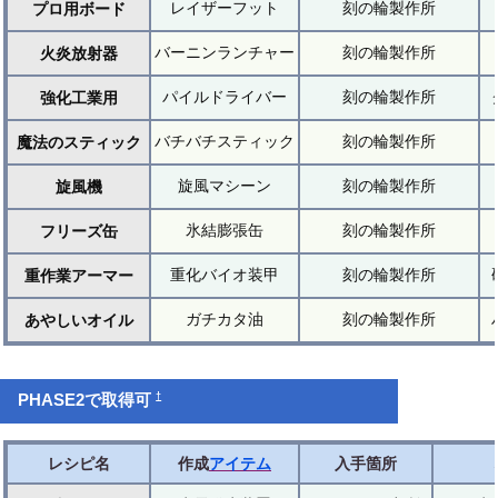
レイザーフット
刻の輪製作所
プロ用ボード
バーニンランチャー
刻の輪製作所
火炎放射器
パイルドライバー
刻の輪製作所
強化工業用
バチバチスティック
刻の輪製作所
魔法のスティック
旋風マシーン
刻の輪製作所
旋風機
氷結膨張缶
刻の輪製作所
フリーズ缶
重化バイオ装甲
刻の輪製作所
重作業アーマー
ガチカタ油
刻の輪製作所
あやしいオイル
†
PHASE2で取得可
レシピ名
作成
アイテム
入手箇所