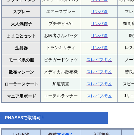
エアースプレー
リンパ管
フレ
スプレー
プチデビHAT
リンパ管
肉食
大人気帽子
お医者さんバッグ
リンパ管
医
ままごとセット
トランキリティ
リンパ管
レス
注射器
ピチガードシャツ
スレイブ街区
ノー
モード系の服
メディカル散布機
スレイブ街区
苦良
散布マシーン
加速装置
スレイブ街区
スピ
ローラースケート
エーテルランナー
スレイブ街区
Jリ
マニア用ボード
†
PHASE3で取得可
レシピ名
作成
アイテム
入手箇所