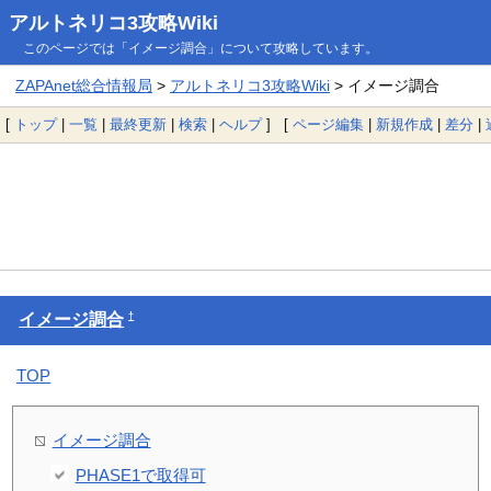
アルトネリコ3攻略Wiki
このページでは「イメージ調合」について攻略しています。
ZAPAnet総合情報局
>
アルトネリコ3攻略Wiki
> イメージ調合
[
トップ
|
一覧
|
最終更新
|
検索
|
ヘルプ
] [
ページ編集
|
新規作成
|
差分
|
†
イメージ調合
TOP
イメージ調合
PHASE1で取得可