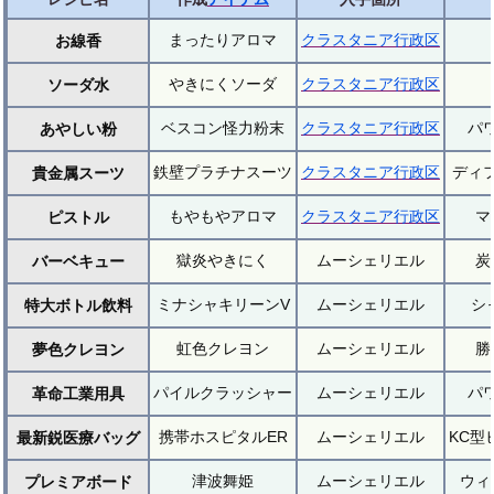
まったりアロマ
クラスタニア行政区
お線香
やきにくソーダ
クラスタニア行政区
ソーダ水
ベスコン怪力粉末
クラスタニア行政区
パ
あやしい粉
鉄壁プラチナスーツ
クラスタニア行政区
ディ
貴金属スーツ
もやもやアロマ
クラスタニア行政区
マ
ピストル
獄炎やきにく
ムーシェリエル
炭
バーベキュー
ミナシャキリーンV
ムーシェリエル
シ
特大ボトル飲料
虹色クレヨン
ムーシェリエル
勝
夢色クレヨン
パイルクラッシャー
ムーシェリエル
パ
革命工業用具
携帯ホスピタルER
ムーシェリエル
KC型
最新鋭医療バッグ
津波舞姫
ムーシェリエル
ウィ
プレミアボード