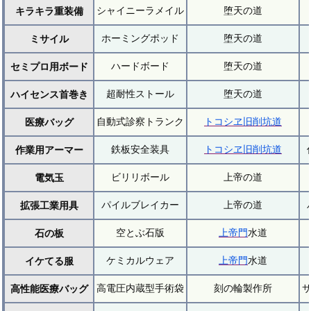
シャイニーラメイル
堕天の道
キラキラ重装備
ホーミングポッド
堕天の道
ミサイル
ハードボード
堕天の道
セミプロ用ボード
超耐性ストール
堕天の道
ハイセンス首巻き
自動式診察トランク
トコシヱ旧削坑道
医療バッグ
鉄板安全装具
トコシヱ旧削坑道
作業用アーマー
ビリリボール
上帝の道
電気玉
パイルブレイカー
上帝の道
拡張工業用具
空とぶ石版
上帝門
水道
石の板
ケミカルウェア
上帝門
水道
イケてる服
高電圧内蔵型手術袋
刻の輪製作所
高性能医療バッグ