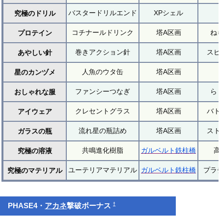
バスタードリルエンド
XPシェル
究極のドリル
コチナールドリンク
塔A区画
ね
プロテイン
巻きアクション針
塔A区画
ス
あやしい針
人魚のウタ缶
塔A区画
星のカンヅメ
ファンシーつなぎ
塔A区画
ら
おしゃれな服
クレセントグラス
塔A区画
バ
アイウェア
流れ星の瓶詰め
塔A区画
ス
ガラスの瓶
共鳴進化樹脂
ガルベルト鉄柱橋
究極の溶液
ユーテリアマテリアル
ガルベルト鉄柱橋
プラ
究極のマテリアル
†
PHASE4・
アカネ
撃破ボーナス