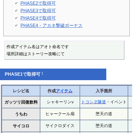
PHASE2で取得可
PHASE3で取得可
PHASE4で取得可
PHASE4・アカネ撃破ボーナス
作成アイテム名はアオト命名です

場所詳細はストーリー攻略にて
†
PHASE1で取得可
レシピ名
作成
アイテム
入手箇所
シャキーリンv
トコシヱ隧道
・イベント
ガッツリ回復飲料
ヒャークール扇
堕天の道
うちわ
サイクロダイス
堕天の道
サイコロ