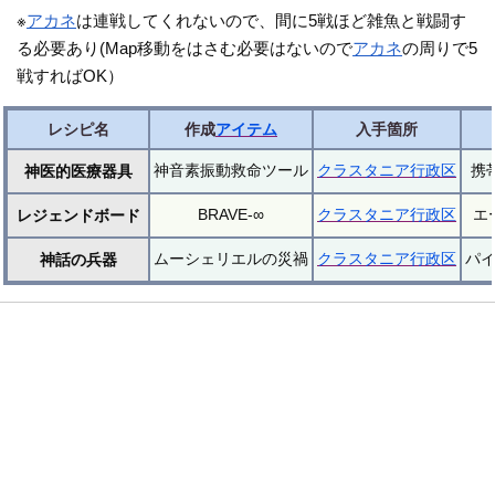
※
アカネ
は連戦してくれないので、間に5戦ほど雑魚と戦闘す
る必要あり(Map移動をはさむ必要はないので
アカネ
の周りで5
戦すればOK）
レシピ名
作成
アイテム
入手箇所
神音素振動救命ツール
クラスタニア行政区
携
神医的医療器具
BRAVE-∞
クラスタニア行政区
エ
レジェンドボード
ムーシェリエルの災禍
クラスタニア行政区
パ
神話の兵器