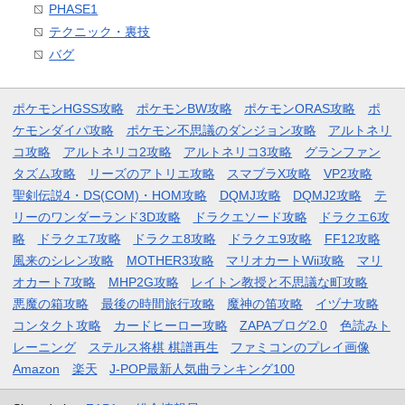
PHASE1
テクニック・裏技
バグ
ポケモンHGSS攻略
ポケモンBW攻略
ポケモンORAS攻略
ポ
ケモンダイパ攻略
ポケモン不思議のダンジョン攻略
アルトネリ
コ攻略
アルトネリコ2攻略
アルトネリコ3攻略
グランファン
タズム攻略
リーズのアトリエ攻略
スマブラX攻略
VP2攻略
聖剣伝説4・DS(COM)・HOM攻略
DQMJ攻略
DQMJ2攻略
テ
リーのワンダーランド3D攻略
ドラクエソード攻略
ドラクエ6攻
略
ドラクエ7攻略
ドラクエ8攻略
ドラクエ9攻略
FF12攻略
風来のシレン攻略
MOTHER3攻略
マリオカートWii攻略
マリ
オカート7攻略
MHP2G攻略
レイトン教授と不思議な町攻略
悪魔の箱攻略
最後の時間旅行攻略
魔神の笛攻略
イヅナ攻略
コンタクト攻略
カードヒーロー攻略
ZAPAブログ2.0
色読みト
レーニング
ステルス将棋 棋譜再生
ファミコンのプレイ画像
Amazon
楽天
J-POP最新人気曲ランキング100