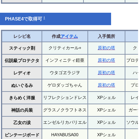
†
PHASE4で取得可
レシピ名
作成
アイテム
入手箇所
クリティカール+
原初の塔
ク
スティック剤
インフィニティ鎧亜
原初の塔
プロ
伝説級プロテクタ
ウタゴヱラジヲ
原初の塔
ハ
レディオ
ゲロダッゴちゃん
原初の塔
プ
ぬいぐるみ
リフレクションドレス
XPシェル
レ
きらめく洋服
グラスノクラフトネス
XPシェル
ガー
神話の兵装
エンゼルリカバリエル
XPシェル
ソウ
乙女の涙
HAYABUSA00
XPシェル
ビンテージボード