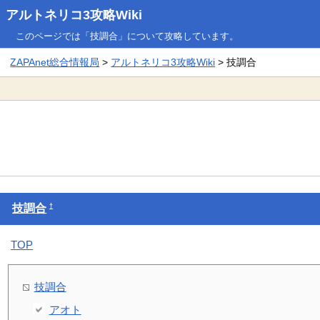
アルトネリコ3攻略Wiki
このページでは「技調合」について攻略しています。
ZAPAnet総合情報局
>
アルトネリコ3攻略Wiki
> 技調合
†
技調合
TOP
技調合
アオト