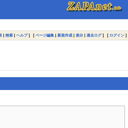
新
|
検索
|
ヘルプ
] [
ページ編集
|
新規作成
|
差分
|
過去ログ
] [
ログイン
]