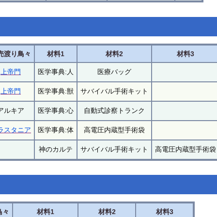
売渡り鳥々
材料1
材料2
材料3
上帝門
医学事典:人
医療バッグ
上帝門
医学事典:獣
サバイバル手術キット
アルキア
医学事典:心
自動式診察トランク
ラスタニア
医学事典:体
高電圧内蔵型手術袋
神のカルテ
サバイバル手術キット
高電圧内蔵型手術袋
鳥々
材料1
材料2
材料3