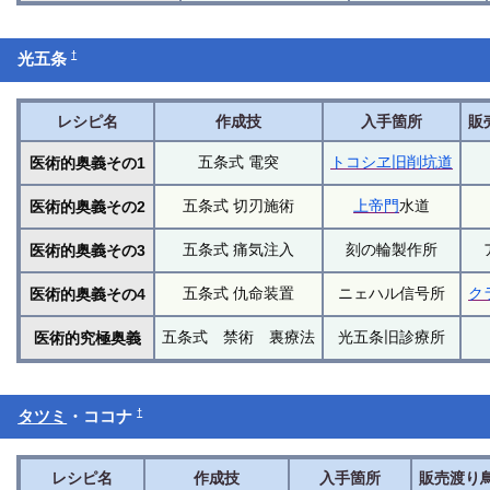
†
光五条
レシピ名
作成技
入手箇所
販
五条式 電突
トコシヱ旧削坑道
医術的奥義その1
五条式 切刃施術
上帝門
水道
医術的奥義その2
五条式 痛気注入
刻の輪製作所
医術的奥義その3
五条式 仇命装置
ニェハル信号所
ク
医術的奥義その4
五条式 禁術 裏療法
光五条旧診療所
医術的究極奥義
†
タツミ
・ココナ
レシピ名
作成技
入手箇所
販売渡り