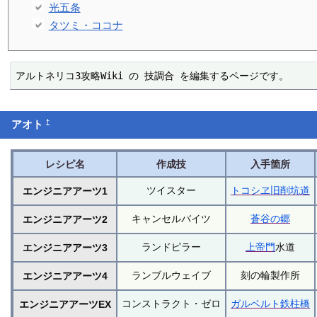
光五条
タツミ・ココナ
アルトネリコ3攻略Wiki の 技調合 を編集するページです。
†
アオト
レシピ名
作成技
入手箇所
ツイスター
トコシヱ旧削坑道
エンジニアアーツ1
キャンセルバイツ
蒼谷の郷
エンジニアアーツ2
ランドピラー
上帝門
水道
エンジニアアーツ3
ランブルウェイブ
刻の輪製作所
エンジニアアーツ4
コンストラクト・ゼロ
ガルベルト鉄柱橋
エンジニアアーツEX