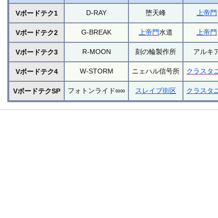
D-RAY
堕天峰
上帝門
Vボードテク1
G-BREAK
上帝門
水道
上帝門
Vボードテク2
R-MOON
刻の輪製作所
アルキ
Vボードテク3
W-STORM
ニェハル信号所
クラスタ
Vボードテク4
フォトンライド∞∞
スレイブ街区
クラスタ
VボードテクSP