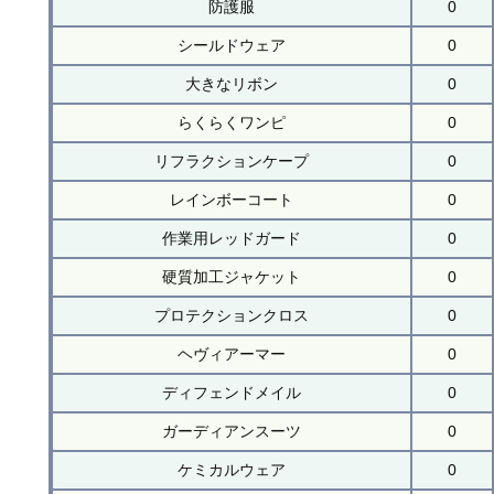
防護服
0
シールドウェア
0
大きなリボン
0
らくらくワンピ
0
リフラクションケープ
0
レインボーコート
0
作業用レッドガード
0
硬質加工ジャケット
0
プロテクションクロス
0
ヘヴィアーマー
0
ディフェンドメイル
0
ガーディアンスーツ
0
ケミカルウェア
0