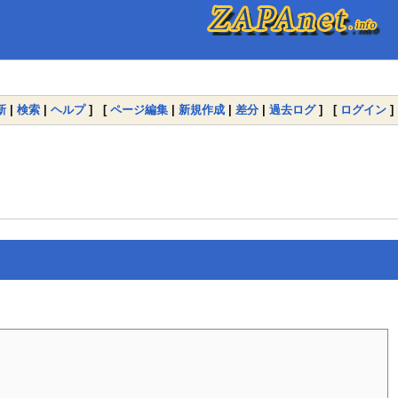
新
|
検索
|
ヘルプ
] [
ページ編集
|
新規作成
|
差分
|
過去ログ
] [
ログイン
]