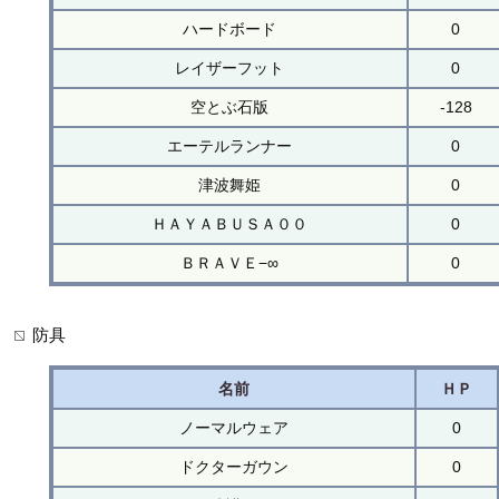
ハードボード
0
レイザーフット
0
空とぶ石版
-128
エーテルランナー
0
津波舞姫
0
ＨＡＹＡＢＵＳＡ００
0
ＢＲＡＶＥ−∞
0
防具
名前
ＨＰ
ノーマルウェア
0
ドクターガウン
0