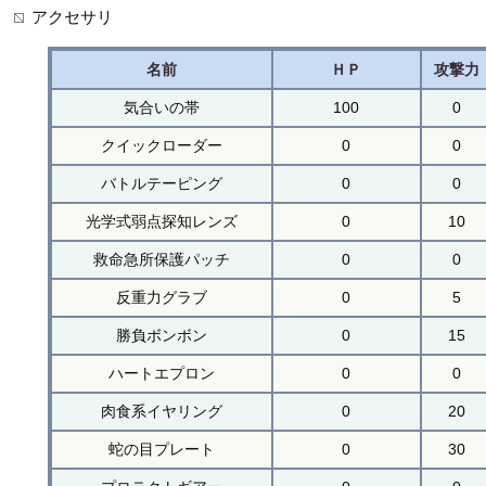
アクセサリ
名前
ＨＰ
攻撃力
気合いの帯
100
0
クイックローダー
0
0
バトルテーピング
0
0
光学式弱点探知レンズ
0
10
救命急所保護パッチ
0
0
反重力グラブ
0
5
勝負ボンボン
0
15
ハートエプロン
0
0
肉食系イヤリング
0
20
蛇の目プレート
0
30