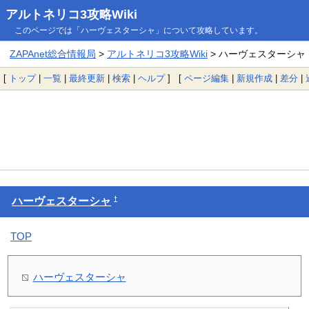
アルトネリコ3攻略Wiki
このページでは「ハーヴェスターシャ」について攻略しています。
ZAPAnet総合情報局
>
アルトネリコ3攻略Wiki
> ハーヴェスターシャ
[
トップ
|
一覧
|
最終更新
|
検索
|
ヘルプ
] [
ページ編集
|
新規作成
|
差分
|
†
ハーヴェスターシャ
TOP
ハーヴェスターシャ