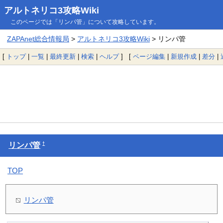
アルトネリコ3攻略Wiki
このページでは「リンパ管」について攻略しています。
ZAPAnet総合情報局
>
アルトネリコ3攻略Wiki
> リンパ管
[
トップ
|
一覧
|
最終更新
|
検索
|
ヘルプ
] [
ページ編集
|
新規作成
|
差分
|
†
リンパ管
TOP
リンパ管