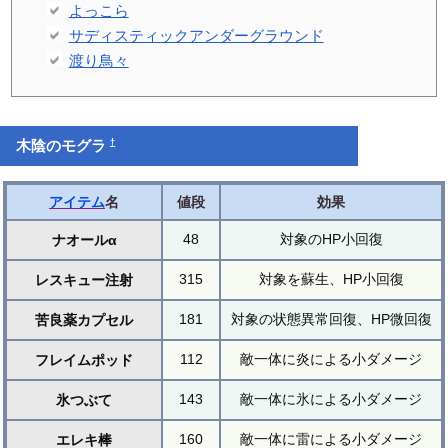
よっこら
サディスティックアンダーグラウンド
渡り鳥々
†
木陰のモグラ
アイテム
名
値段
効果
48
対象のHP小回復
ナオールα
315
対象を蘇生、HP小回復
レスキュー注射
181
対象の状態異常回復、HP微回復
苦良薬カプセル
112
敵一体に炎による小ダメージ
フレイムポッド
143
敵一体に氷による小ダメージ
氷つぶて
160
敵一体に雷による小ダメージ
エレキ棒