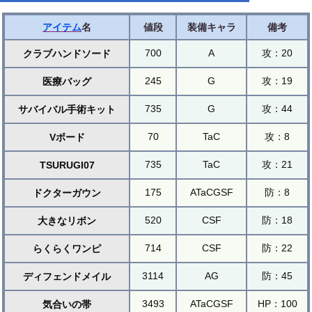
アイテム
名
値段
装備キャラ
備考
700
A
攻：20
クラブハンドソード
245
G
攻：19
医療バッグ
735
G
攻：44
サバイバル手術キット
70
TaC
攻：8
Vボード
735
TaC
攻：21
TSURUGI07
175
ATaCGSF
防：8
ドクターガウン
520
CSF
防：18
大きなリボン
714
CSF
防：22
らくらくワンピ
3114
AG
防：45
ディフェンドメイル
3493
ATaCGSF
HP：100
気合いの帯