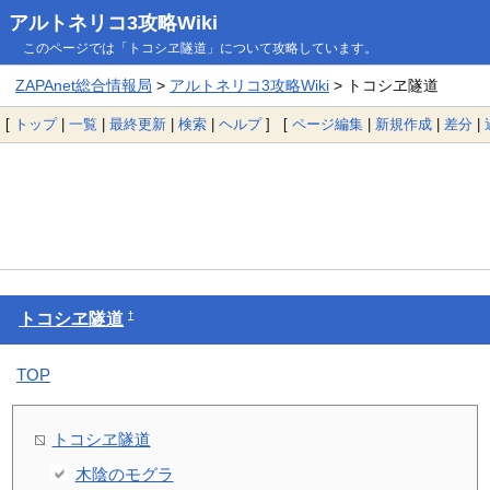
アルトネリコ3攻略Wiki
このページでは「トコシヱ隧道」について攻略しています。
ZAPAnet総合情報局
>
アルトネリコ3攻略Wiki
> トコシヱ隧道
[
トップ
|
一覧
|
最終更新
|
検索
|
ヘルプ
] [
ページ編集
|
新規作成
|
差分
|
†
トコシヱ隧道
TOP
トコシヱ隧道
木陰のモグラ