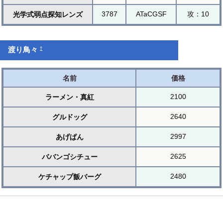
3787
ATaCGSF
攻：10
光学式弱点探知レンズ
†
渡り鳥々
名前
価格
2100
ラーメン・真紅
2640
グルドッグ
2997
あげぱん
2625
ババンゴシチュー
2480
ケチャップ飯バーグ