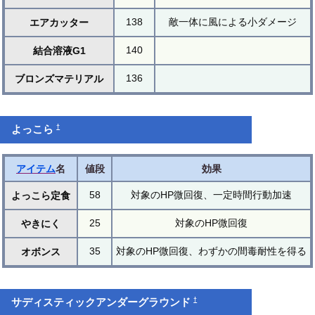
138
敵一体に風による小ダメージ
エアカッター
140
結合溶液G1
136
ブロンズマテリアル
†
よっこら
アイテム
名
値段
効果
58
対象のHP微回復、一定時間行動加速
よっこら定食
25
対象のHP微回復
やきにく
35
対象のHP微回復、わずかの間毒耐性を得る
オボンス
†
サディスティックアンダーグラウンド