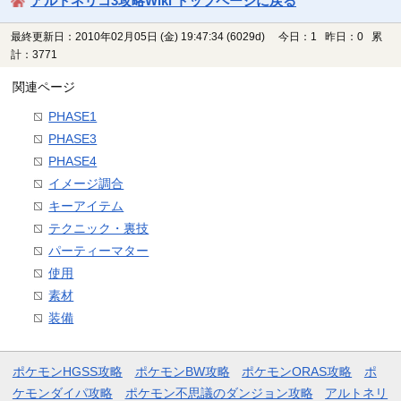
アルトネリコ3攻略Wiki トップページに戻る
最終更新日：2010年02月05日 (金) 19:47:34
(6029d)
今日：1 昨日：0 累
計：3771
関連ページ
PHASE1
PHASE3
PHASE4
イメージ調合
キーアイテム
テクニック・裏技
パーティーマター
使用
素材
装備
ポケモンHGSS攻略
ポケモンBW攻略
ポケモンORAS攻略
ポ
ケモンダイパ攻略
ポケモン不思議のダンジョン攻略
アルトネリ