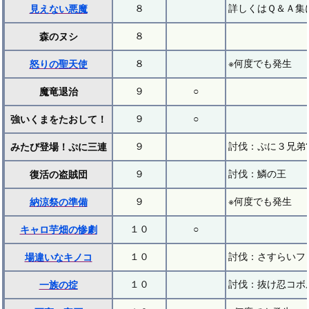
８
詳しくはＱ＆Ａ集
見えない悪魔
８
森のヌシ
８
※何度でも発生
怒りの聖天使
９
○
魔竜退治
９
○
強いくまをたおして！
９
討伐：ぷに３兄弟
みたび登場！ぷに三連
９
討伐：鱗の王
復活の盗賊団
９
※何度でも発生
納涼祭の準備
１０
○
キャロ芋畑の惨劇
１０
討伐：さすらいフ
場違いなキノコ
１０
討伐：抜け忍コボ
一族の掟