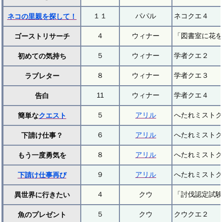
１１
パパル
ネコクエ４
ネコの里親を探して！
４
ウィナー
「図書室に花
ゴーストリサーチ
５
ウィナー
学者クエ２
初めての気持ち
８
ウィナー
学者クエ３
ラブレター
11
ウィナー
学者クエ４
告白
５
アリル
へたれミスト
簡単な
クエスト
６
アリル
へたれミスト
下請け仕事？
８
アリル
へたれミスト
もう一度勇気を
９
アリル
へたれミスト
下請け仕事再び
４
クウ
「討伐認定試
異世界に行きたい
５
クウ
クウクエ２
魚のプレゼント