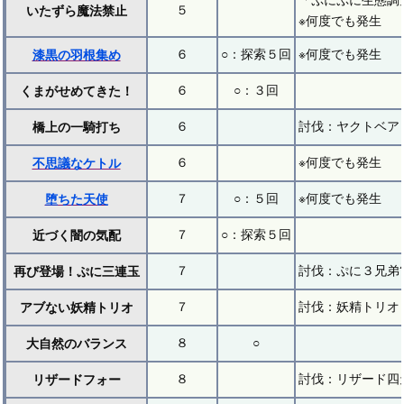
「ぷにぷに生態調
５
いたずら魔法禁止
※何度でも発生
６
○：探索５回
※何度でも発生
漆黒の羽根集め
６
○：３回
くまがせめてきた！
６
討伐：ヤクトベア
橋上の一騎打ち
６
※何度でも発生
不思議なケトル
７
○：５回
※何度でも発生
堕ちた天使
７
○：探索５回
近づく闇の気配
７
討伐：ぷに３兄弟
再び登場！ぷに三連玉
７
討伐：妖精トリオ
アブない妖精トリオ
８
○
大自然のバランス
８
討伐：リザード四天
リザードフォー