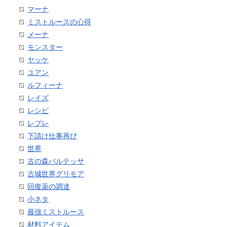
マーナ
ミストルースの心得
メーナ
モンスター
ヤッケ
ユアン
ルフィーナ
レイズ
レシピ
レプレ
下請け仕事再び
世界
古の森バルテッサ
古城世界グリモア
回復薬の調達
小ネタ
最強ミストルース
材料アイテム