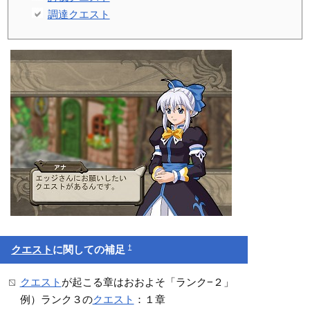
調達クエスト
†
クエスト
に関しての補足
クエスト
が起こる章はおおよそ「ランク−２」
例）ランク３の
クエスト
：１章