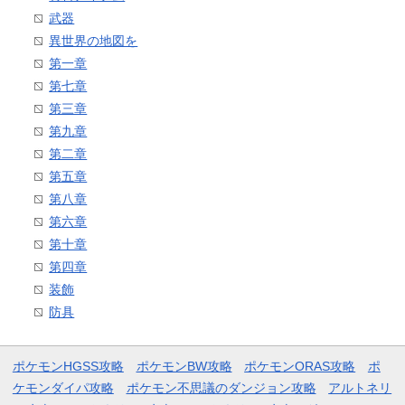
武器
異世界の地図を
第一章
第七章
第三章
第九章
第二章
第五章
第八章
第六章
第十章
第四章
装飾
防具
ポケモンHGSS攻略
ポケモンBW攻略
ポケモンORAS攻略
ポ
ケモンダイパ攻略
ポケモン不思議のダンジョン攻略
アルトネリ