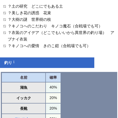
？土の研究 どこにでもある土
？美しき花の誘惑 花束
？大樹の謎 世界樹の枝
？キノコへのこだわり キノコ魔石（合戦場でも可）
？衣装のアイデア（どこでもいいから異世界の釣り場） ア
ブナイ衣装
？キノコへの愛情 きのこ鎧（合戦場でも可）
†
釣り
名前
確率
40%
湖魚
20%
イッカク
20%
長靴