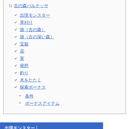
古の森バルテッサ
出現モンスター
草刈り
袋（古の森）
袋（古の深い森）
宝箱
花
実
発想
釣り
木をたたく
探索ボーナス
条件
ボーナスアイテム
†
出現
モンスター