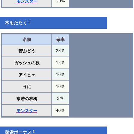
20%
モンスター
†
木をたたく
名前
確率
25％
苦ぶどう
12％
ガッシュの枝
10％
アイヒェ
10％
うに
3％
常若の林檎
40％
モンスター
†
探索ボーナス