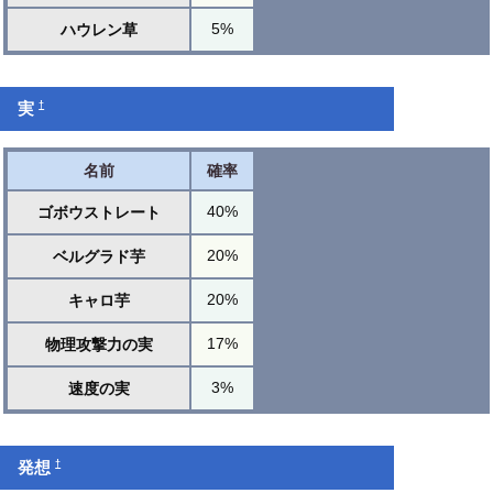
5%
ハウレン草
†
実
名前
確率
40%
ゴボウストレート
20%
ベルグラド芋
20%
キャロ芋
17%
物理攻撃力の実
3%
速度の実
†
発想