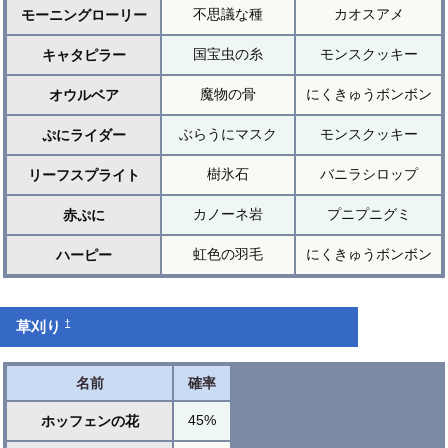
不思議な種
カオスアメ
モーニングローリー
国宝虫の糸
モンスクッキー
キャタピラー
魔物の骨
にくきゅうボンボン
オウルベア
ぶらうにマスク
モンスクッキー
ぷにライダー
樹氷石
バニラシロップ
リーフスプライト
カノーネ岩
プニプニグミ
赤ぷに
虹色の羽毛
にくきゅうボンボン
ハーピー
†
草刈り
名前
確率
45%
ホッフェンの花