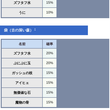
15%
ズフタフ水
10%
うに
†
袋（古の深い森）
名前
確率
20%
ズフタフ水
20%
ぷにぷに玉
15%
ガッシュの枝
15%
アイヒェ
15%
無価値な石
15%
魔物の骨