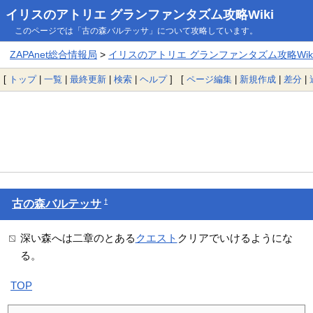
イリスのアトリエ グランファンタズム攻略Wiki
このページでは「古の森バルテッサ」について攻略しています。
ZAPAnet総合情報局
>
イリスのアトリエ グランファンタズム攻略Wik
[
トップ
|
一覧
|
最終更新
|
検索
|
ヘルプ
] [
ページ編集
|
新規作成
|
差分
|
†
古の森バルテッサ
深い森へは二章のとある
クエスト
クリアでいけるようにな
る。
TOP