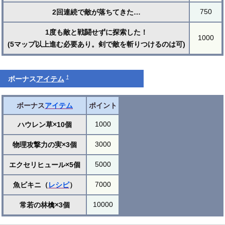
750
2回連続で敵が落ちてきた…
1度も敵と戦闘せずに探索した！
1000
(5マップ以上進む必要あり。剣で敵を斬りつけるのは可)
†
ボーナス
アイテム
ボーナス
アイテム
ポイント
1000
ハウレン草×10個
3000
物理攻撃力の実×3個
5000
エクセリヒュール×5個
7000
魚ビキニ（
レシピ
）
10000
常若の林檎×3個