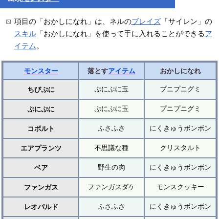
項目の「おかしになれ」は、ネルの
ブレイズ
「サイレン」の
スキル
「おかしになれ」を使って手に入れることができる
ア
イテム
。
モンスター
落とす
アイテム
おかしになれ
ぷにぷに玉
プニプニグミ
ちびぷに
ぷにぷに玉
プニプニグミ
ぷにぷに
ふさふさ
にくきゅうボンボン
コボルト
不思議な種
クリスタルト
エアプランツ
野生の肉
にくきゅうボンボン
ベア
ファンガスダケ
モンスクッキー
ファンガス
ふさふさ
にくきゅうボンボン
レオパルド