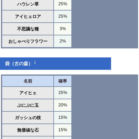
25%
ハウレン草
25%
アイヒェロア
3%
不思議な種
2%
おしゃべりフラワー
†
袋（古の森）
名前
確率
25%
アイヒェ
20%
ぷにぷに玉
15%
ガッシュの枝
15%
無価値な石