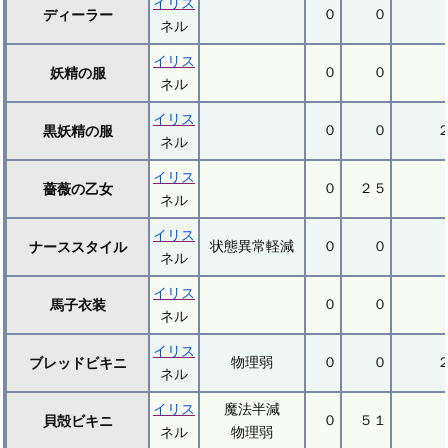
イリス
０
０
ディーラー
ネル
イリス
０
０
妖精の服
ネル
イリス
０
０
黒妖精の服
ネル
イリス
０
２５
薔薇の乙女
ネル
イリス
状態異常軽減
０
０
ナーススタイル
ネル
イリス
０
０
馬子衣装
ネル
イリス
物理弱
０
０
ブレッドビキニ
ネル
イリス
魔法半減
０
５１
貝殻ビキニ
ネル
物理弱