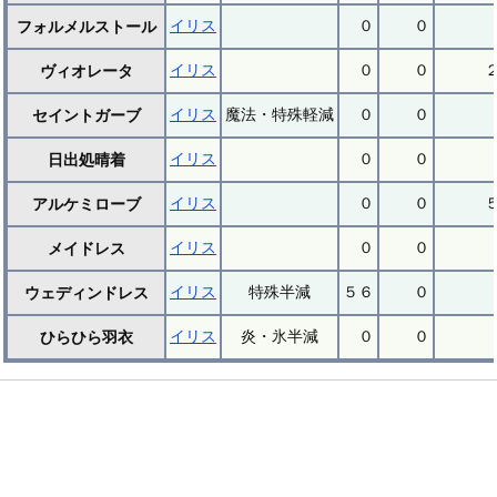
イリス
０
０
フォルメルストール
イリス
０
０
ヴィオレータ
イリス
魔法・特殊軽減
０
０
セイントガーブ
イリス
０
０
日出処晴着
イリス
０
０
アルケミローブ
イリス
０
０
メイドレス
イリス
特殊半減
５６
０
ウェディンドレス
イリス
炎・氷半減
０
０
ひらひら羽衣