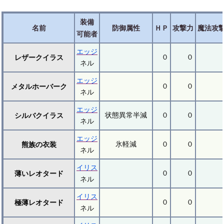
装備
名前
防御属性
ＨＰ
攻撃力
魔法攻
可能者
エッジ
０
０
レザークイラス
ネル
エッジ
０
０
メタルホーバーク
ネル
エッジ
状態異常半減
０
０
シルバクイラス
ネル
エッジ
氷軽減
０
０
熊族の衣装
ネル
イリス
０
０
薄いレオタード
ネル
イリス
０
０
極薄レオタード
ネル