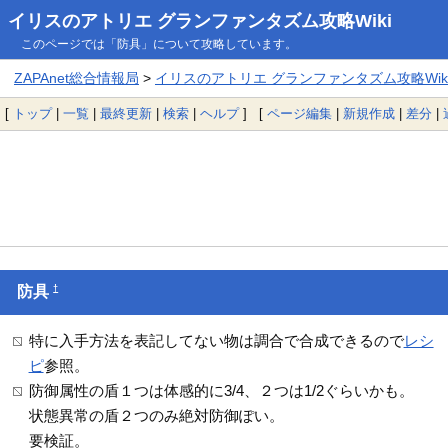
イリスのアトリエ グランファンタズム攻略Wiki
このページでは「防具」について攻略しています。
ZAPAnet総合情報局
>
イリスのアトリエ グランファンタズム攻略Wik
[
トップ
|
一覧
|
最終更新
|
検索
|
ヘルプ
] [
ページ編集
|
新規作成
|
差分
|
†
防具
特に入手方法を表記してない物は調合で合成できるので
レシ
ピ
参照。
防御属性の盾１つは体感的に3/4、２つは1/2ぐらいかも。
状態異常の盾２つのみ絶対防御ぽい。
要検証。