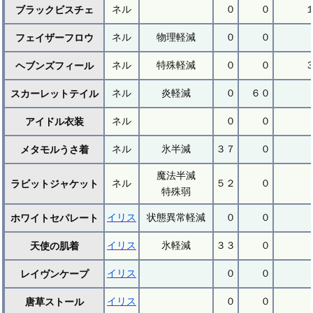
ネル
０
０
ブラックビスチェ
ネル
物理軽減
０
０
フェイザーフロウ
ネル
特殊軽減
０
０
ヘブンズフィール
ネル
炎軽減
０
６０
スカーレットテイル
ネル
０
０
アイドル衣装
ネル
氷半減
３７
０
メタモルうさ着
魔法半減
ネル
５２
０
ラビットジャケット
特殊弱
イリス
状態異常軽減
０
０
ホワイトセパレート
イリス
氷軽減
３３
０
天使の肌着
イリス
０
０
レイヴンケープ
イリス
０
０
唐草ストール