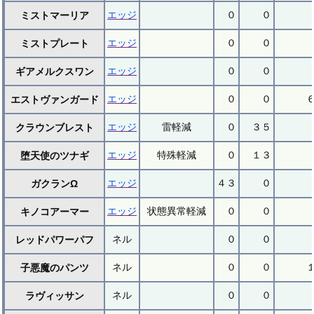
エッジ
０
０
ミストマーリア
エッジ
０
０
ミストプレート
エッジ
０
０
ギアメルクスワン
エッジ
０
０
エストヴァンガード
エッジ
雷軽減
０
３５
クラウンブレスト
エッジ
特殊軽減
０
１３
堕天使のツナギ
エッジ
４３
０
ガクランΩ
エッジ
状態異常軽減
０
０
キノコアーマー
ネル
０
０
レッドパワーパフ
ネル
０
０
子悪魔のパンツ
ネル
０
０
ラヴィッサン