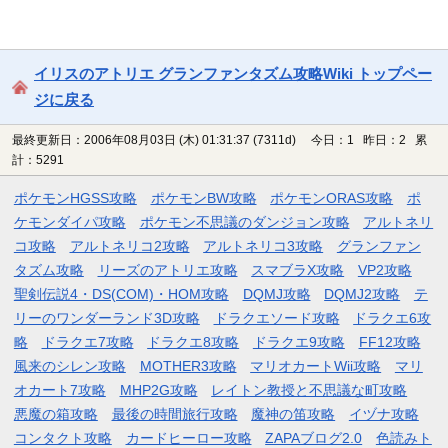
イリスのアトリエ グランファンタズム攻略Wiki トップペー
ジに戻る
最終更新日：2006年08月03日 (木) 01:31:37
(7311d)
今日：1 昨日：2 累
計：5291
ポケモンHGSS攻略
ポケモンBW攻略
ポケモンORAS攻略
ポ
ケモンダイパ攻略
ポケモン不思議のダンジョン攻略
アルトネリ
コ攻略
アルトネリコ2攻略
アルトネリコ3攻略
グランファン
タズム攻略
リーズのアトリエ攻略
スマブラX攻略
VP2攻略
聖剣伝説4・DS(COM)・HOM攻略
DQMJ攻略
DQMJ2攻略
テ
リーのワンダーランド3D攻略
ドラクエソード攻略
ドラクエ6攻
略
ドラクエ7攻略
ドラクエ8攻略
ドラクエ9攻略
FF12攻略
風来のシレン攻略
MOTHER3攻略
マリオカートWii攻略
マリ
オカート7攻略
MHP2G攻略
レイトン教授と不思議な町攻略
悪魔の箱攻略
最後の時間旅行攻略
魔神の笛攻略
イヅナ攻略
コンタクト攻略
カードヒーロー攻略
ZAPAブログ2.0
色読みト