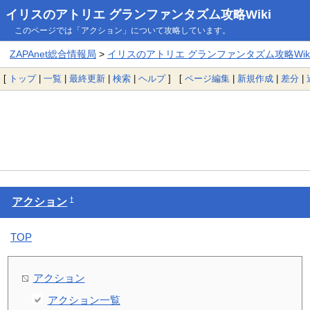
イリスのアトリエ グランファンタズム攻略Wiki
このページでは「アクション」について攻略しています。
ZAPAnet総合情報局
>
イリスのアトリエ グランファンタズム攻略Wik
[
トップ
|
一覧
|
最終更新
|
検索
|
ヘルプ
] [
ページ編集
|
新規作成
|
差分
|
†
アクション
TOP
アクション
アクション一覧