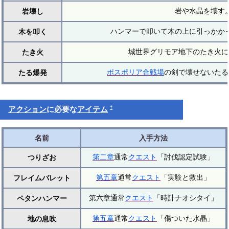
岩や水晶を壊す
岩壊し
ハンマーで叩いて木の上に引っかか
木を叩く
城世界グリモア地下のたき火に
たき火
ポスポリア合戦場
の剣で壊せないたる
たる爆発
†
アクション
に必要な
アイテム
名前
入手方法
第二章
通常
クエスト
「討伐認定試験」
つりざお
第五章
通常
クエスト
「実験と救出」
フレイムバレット
第六章通常
クエスト
「時計ナオシタイ」
ペタンハンマー
第五章
通常
クエスト
「傷ついた水晶」
地の息吹