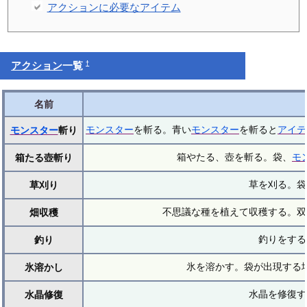
アクションに必要なアイテム
†
アクション
一覧
名前
モンスター
を斬る。青い
モンスター
を斬ると
アイテ
モンスター
斬り
箱やたる、壺を斬る。袋、
モ
箱たる壺斬り
草を刈る。袋
草刈り
不思議な種を植えて収穫する。双
畑収穫
釣りをする
釣り
氷を溶かす。袋が出現する
氷溶かし
水晶を修復す
水晶修復