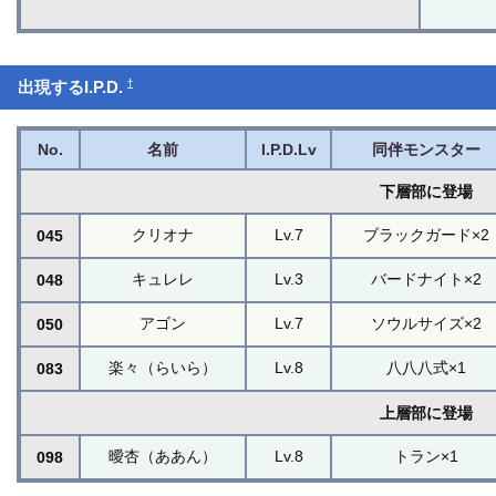
†
出現するI.P.D.
No.
名前
I.P.D.Lv
同伴モンスター
下層部に登場
クリオナ
Lv.7
ブラックガード×2
045
キュレレ
Lv.3
バードナイト×2
048
アゴン
Lv.7
ソウルサイズ×2
050
楽々（らいら）
Lv.8
八八八式×1
083
上層部に登場
曖杏（ああん）
Lv.8
トラン×1
098