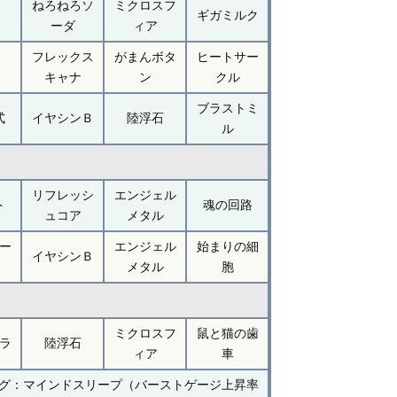
ねろねろソ
ミクロスフ
ギガミルク
ーダ
ィア
フレックス
がまんボタ
ヒートサー
キャナ
ン
クル
ブラストミ
式
イヤシンＢ
陸浮石
ル
リフレッシ
エンジェル
ト
魂の回路
ュコア
メタル
ー
エンジェル
始まりの細
イヤシンＢ
メタル
胞
ミクロスフ
鼠と猫の歯
ラ
陸浮石
ィア
車
グ：マインドスリープ（バーストゲージ上昇率