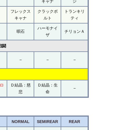
キャナ
ジ
フレックス
クラックボ
トランキリ
キャナ
ルト
ティ
ハーモナイ
唄石
チリョンＡ
ザ
戦闘
−
−
−
ロ
Ｄ結晶：慈
Ｄ結晶：生
−
悲
命
NORMAL
SEMIREAR
REAR