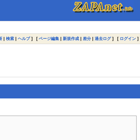
新
|
検索
|
ヘルプ
] [
ページ編集
|
新規作成
|
差分
|
過去ログ
] [
ログイン
]