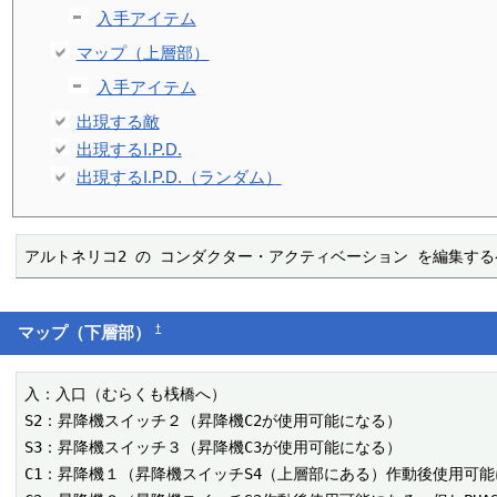
入手アイテム
マップ（上層部）
入手アイテム
出現する敵
出現するI.P.D.
出現するI.P.D.（ランダム）
アルトネリコ2 の コンダクター・アクティベーション を編集す
†
マップ（下層部）
入：入口（むらくも桟橋へ）

S2：昇降機スイッチ２（昇降機C2が使用可能になる）

S3：昇降機スイッチ３（昇降機C3が使用可能になる）

C1：昇降機１（昇降機スイッチS4（上層部にある）作動後使用可能