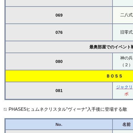
二八式
069
旧零式
076
最奥部屋でのイベント
神の兵
080
（２）
ＢＯＳＳ
ジャクリ
081
ボ
PHASE5ヒュムネクリスタル”ヴィーナ”入手後に登場する敵
No.
名前