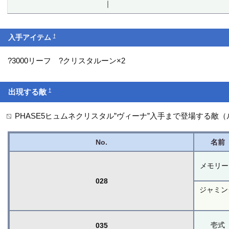
†
入手アイテム
?3000リーフ ?クリスタルーン×2
†
出現する敵
PHASE5ヒュムネクリスタル”ヴィーナ”入手まで登場する敵
No.
名前
メモリー
028
ジャミン
壱式
035