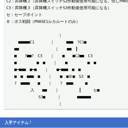
C2：昇降機２（昇降機スイッチS2作動後使用可能になる。但しPHA
C3：昇降機３（昇降機スイッチS3作動後使用可能になる）

セ：セーブポイント

Ｂ：ボス戦闘（PHASE1ルカルートのみ）

　　　　　　　　　　　　　｜

　　　■■■■■C1　　　　｜　　　■■■　?C1■

　　■■　　　　　　　　　｜　　■■　┃

　　■　　?■■?　C3　　｜　　■　　■C2■■　C3

　　■　　　　　■　■　　｜　　■　　　　　■　■

　　■━■■■　■━■　　｜　　■━■■■　■　■　　

　　■　■　■■■　■　　｜　　■　■Ｂ■　S2　■　　

　　?　■■■■　　■　　｜　　?　■■■　　　■　　

　　　　　　入　　■■　　｜　　　　　┃　　　セ■　　

　　　　　　　　S3■　　　｜　　　　■■■■■■　　　

†
入手アイテム