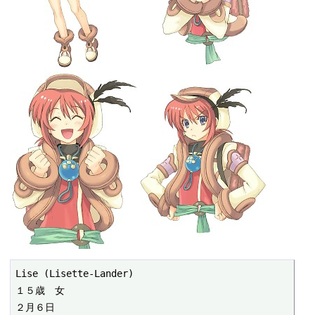
Lise (Lisette-Lander)

１５歳　女

２月６日
