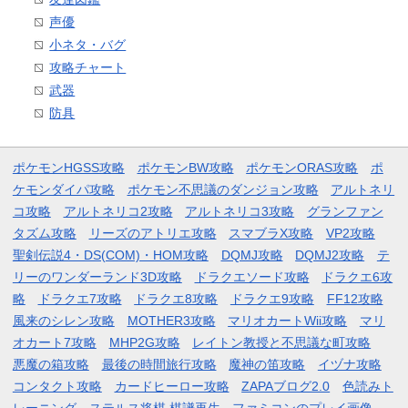
声優
小ネタ・バグ
攻略チャート
武器
防具
ポケモンHGSS攻略
ポケモンBW攻略
ポケモンORAS攻略
ポ
ケモンダイパ攻略
ポケモン不思議のダンジョン攻略
アルトネリ
コ攻略
アルトネリコ2攻略
アルトネリコ3攻略
グランファン
タズム攻略
リーズのアトリエ攻略
スマブラX攻略
VP2攻略
聖剣伝説4・DS(COM)・HOM攻略
DQMJ攻略
DQMJ2攻略
テ
リーのワンダーランド3D攻略
ドラクエソード攻略
ドラクエ6攻
略
ドラクエ7攻略
ドラクエ8攻略
ドラクエ9攻略
FF12攻略
風来のシレン攻略
MOTHER3攻略
マリオカートWii攻略
マリ
オカート7攻略
MHP2G攻略
レイトン教授と不思議な町攻略
悪魔の箱攻略
最後の時間旅行攻略
魔神の笛攻略
イヅナ攻略
コンタクト攻略
カードヒーロー攻略
ZAPAブログ2.0
色読みト
レーニング
ステルス将棋 棋譜再生
ファミコンのプレイ画像