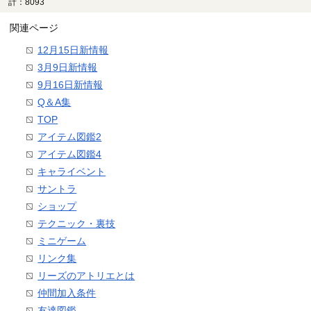
計：8093
関連ページ
12月15日新情報
3月9日新情報
9月16日新情報
Q＆A集
TOP
アイテム図鑑2
アイテム図鑑4
キャライベント
サントラ
ショップ
テクニック・裏技
ミニゲーム
リンク集
リーズのアトリエとは
仲間加入条件
友達図鑑