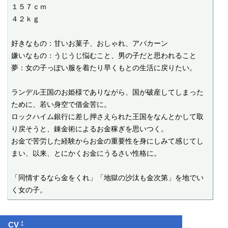
１５７ｃｍ

４２ｋｇ

好きなもの：甘いお菓子、おしゃれ、アバカーン

嫌いなもの：うじうじ悩むこと、男の子だと思われること

夢：女の子っぽい服を着たり早くもとの生活に戻りたい。

ランデル王国のお姫様でありながら、国が破産してしまった
ために、若い身空で借金苦に。

ロックハイム銀行に差し押さえられた王国をなんとかして取
り戻そうと、錬金術によるお金稼ぎを思いつく。

お金で苦労した経験からお金の重要性を身にしみて感じてし
まい、以来、とにかくお金にうるさい性格に。

「同情するなら金をくれ」「地獄の沙汰も金次第」を地でい
く女の子。
†
CV