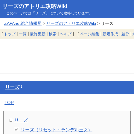
リーズのアトリエ攻略Wiki
このページでは「リーズ」について攻略しています。
ZAPAnet総合情報局
>
リーズのアトリエ攻略Wiki
> リーズ
[
トップ
|
一覧
|
最終更新
|
検索
|
ヘルプ
] [
ページ編集
|
新規作成
|
差分
|
†
リーズ
TOP
リーズ
リーズ（リゼット・ランデル王女）