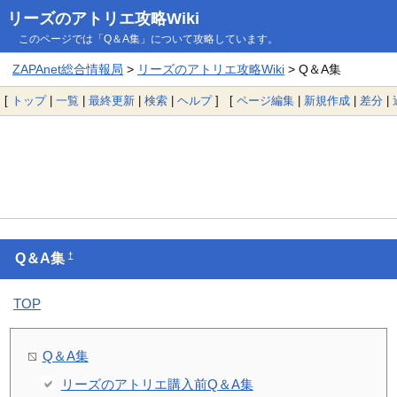
リーズのアトリエ攻略Wiki
このページでは「Q＆A集」について攻略しています。
ZAPAnet総合情報局
>
リーズのアトリエ攻略Wiki
> Q＆A集
[
トップ
|
一覧
|
最終更新
|
検索
|
ヘルプ
] [
ページ編集
|
新規作成
|
差分
|
†
Q＆A集
TOP
Q＆A集
リーズのアトリエ購入前Q＆A集