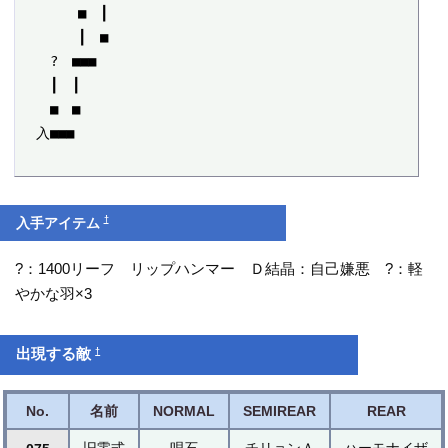
　　　　■　┃

　　　　┃　■

　　?　■■■

　　┃　┃

　　■　■

　入■■■

†
入手アイテム
?：1400リーフ リップハンマー Ｄ結晶：自己嫌悪 ?：軽
やかな羽×3
†
出現する敵
No.
名前
NORMAL
SEMIREAR
REAR
旧零式
唄石
チリョンＡ
ハーモナイザ