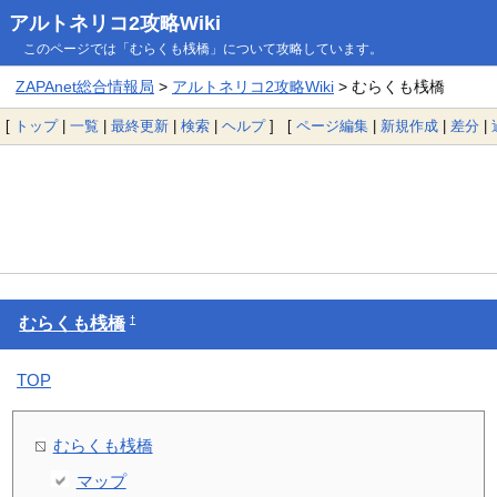
アルトネリコ2攻略Wiki
このページでは「むらくも桟橋」について攻略しています。
ZAPAnet総合情報局
>
アルトネリコ2攻略Wiki
> むらくも桟橋
[
トップ
|
一覧
|
最終更新
|
検索
|
ヘルプ
] [
ページ編集
|
新規作成
|
差分
|
†
むらくも桟橋
TOP
むらくも桟橋
マップ