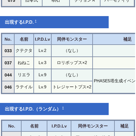
075
†
出現するI.P.D.
No.
名前
I.P.D.Lv
同伴モンスター
補足
クテクタ
Lv.2
（なし）
033
ねねこ
Lv.3
ロリポップス×2
037
リエラ
Lv.9
（なし）
044
PHASE5塔生成イベ
ラテイル
Lv.9
トレジャートプス×2
046
†
出現するI.P.D.（ランダム）
No.
名前
I.P.D.Lv
同伴モンスター
補足