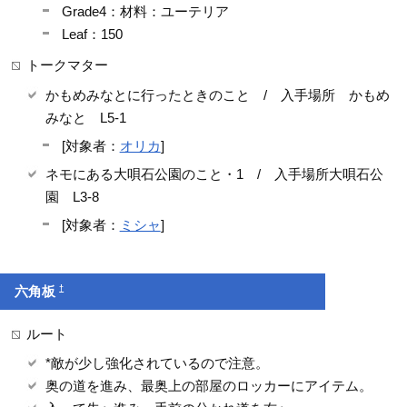
Grade4：材料：ユーテリア
Leaf：150
トークマター
かもめみなとに行ったときのこと / 入手場所 かもめ
みなと L5-1
[対象者：
オリカ
]
ネモにある大唄石公園のこと・1 / 入手場所大唄石公
園 L3-8
[対象者：
ミシャ
]
†
六角板
ルート
*敵が少し強化されているので注意。
奥の道を進み、最奥上の部屋のロッカーにアイテム。