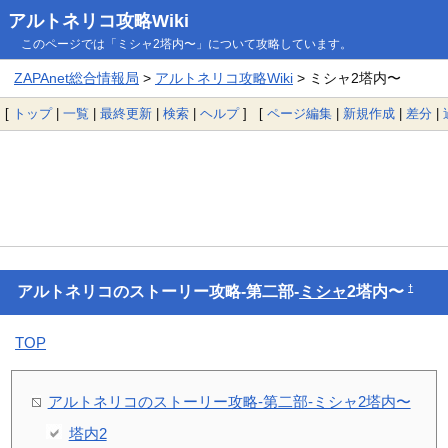
アルトネリコ攻略Wiki
このページでは「ミシャ2塔内〜」について攻略しています。
ZAPAnet総合情報局
>
アルトネリコ攻略Wiki
> ミシャ2塔内〜
[
トップ
|
一覧
|
最終更新
|
検索
|
ヘルプ
] [
ページ編集
|
新規作成
|
差分
|
†
アルトネリコのストーリー攻略-第二部-
ミシャ
2塔内〜
TOP
アルトネリコのストーリー攻略-第二部-ミシャ2塔内〜
塔内2