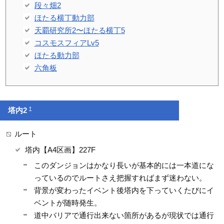
段々畑2
ほたる横丁動力部
天覇研究所2〜ほたる横丁5
コスモスフィアLv5
ほたる動力部
六角板
†
塔内2
ルート
塔内【A4区画】227F
このダンジョンはかなり長いが基本的には一本道にな
っているのでルートさえ把握すればまず迷わない。
背景が変わったイベント後塔内を下っていくたびにイ
ベントが随時発生。
道中バリアで通行出来ない箇所があるが現状では通行