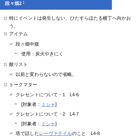
†
段々畑2
特にイベントは発生しない。ひたすらほたる横丁へ向かお
う。
アイテム
段々畑中腹
使用：炭火やきにく
敵リスト
以前と変わらないので省略。
トークマター
クレセントについて・1 L4-6
[対象者：
ミシャ
]
クレセントについて・2 L4-7
[対象者：
ミシャ
]
塔で話した
レーヴァテイル
のこと L4-8