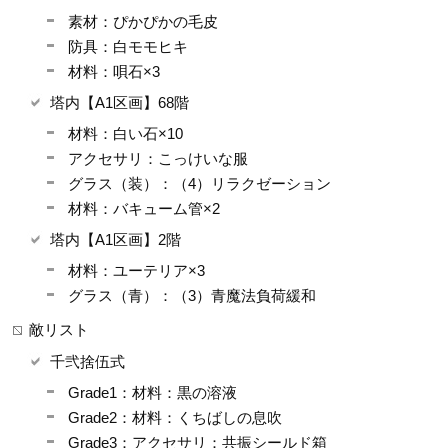
素材：ぴかぴかの毛皮
防具：白モモヒキ
材料：唄石×3
塔内【A1区画】68階
材料：白い石×10
アクセサリ：こっけいな服
グラス（装）：（4）リラクゼーション
材料：バキューム管×2
塔内【A1区画】2階
材料：ユーテリア×3
グラス（青）：（3）青魔法負荷緩和
敵リスト
千弐捨伍式
Grade1：材料：黒の溶液
Grade2：材料：くちばしの息吹
Grade3：アクセサリ：共振シールド箱