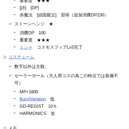
重要度 ★★★
[詩] [DP]
赤魔法 [頑固親父] 習得（追加消費DP230）
ストーンヘンジ ★
消費DP 100
重要度 ★★★
ミシャ
コスモスフィアLv5完了
コスチューム
数字以外は主観。
セーラーガール（大人用コスの為この時点では装備不
可）
MP+1800
BurstVariation
低
GD-REGIST 10％
HARMONICS 並
メモ