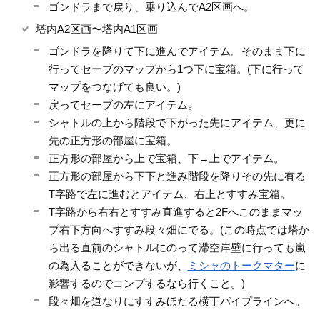
ゴンドラまで戻り、乗り込んでA2区画へ。
塔内A2区画〜塔内A1区画
ゴンドラを降りて下に進んでアイテム。そのまま下に
行ってセーブのマップから1つ下に宝箱。(下に行って
マップをつなげても良い。)
戻ってセーブの左にアイテム。
シャトルの上から階段で下がった先にアイテム、更に
先の正方形の部屋に宝箱。
正方形の部屋から上で宝箱、下→上でアイテム。
正方形の部屋から下下と進み階段を降りその先に有る
T字路で左に進むとアイテム、右上とすすみ宝箱。
T字路から右右とすすみ直進すると2Fへこのままマッ
プ右下方向へすすみ段々畑にでる。(この時点では塔か
ら出る直前のシャトルにのって滞空岸壁に行っても嵐
の為入ることができないが、
ミシャのトークマター
に
影響するのでコンプするなら行くこと。)
段々畑を道なりにすすみほたる横丁パイプラインへ。