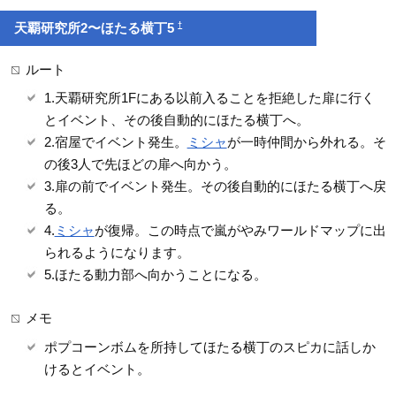
†
天覇研究所2〜ほたる横丁5
ルート
1.天覇研究所1Fにある以前入ることを拒絶した扉に行く
とイベント、その後自動的にほたる横丁へ。
2.宿屋でイベント発生。
ミシャ
が一時仲間から外れる。そ
の後3人で先ほどの扉へ向かう。
3.扉の前でイベント発生。その後自動的にほたる横丁へ戻
る。
4.
ミシャ
が復帰。この時点で嵐がやみワールドマップに出
られるようになります。
5.ほたる動力部へ向かうことになる。
メモ
ポプコーンボムを所持してほたる横丁のスピカに話しか
けるとイベント。