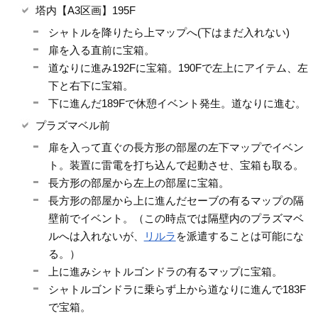
塔内【A3区画】195F
シャトルを降りたら上マップへ(下はまだ入れない)
扉を入る直前に宝箱。
道なりに進み192Fに宝箱。190Fで左上にアイテム、左
下と右下に宝箱。
下に進んだ189Fで休憩イベント発生。道なりに進む。
プラズマベル前
扉を入って直ぐの長方形の部屋の左下マップでイベン
ト。装置に雷電を打ち込んで起動させ、宝箱も取る。
長方形の部屋から左上の部屋に宝箱。
長方形の部屋から上に進んだセーブの有るマップの隔
壁前でイベント。（この時点では隔壁内のプラズマベ
ルへは入れないが、
リルラ
を派遣することは可能にな
る。）
上に進みシャトルゴンドラの有るマップに宝箱。
シャトルゴンドラに乗らず上から道なりに進んで183F
で宝箱。