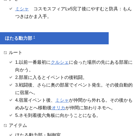
ミシャ
コスモスフィアLv5完了後にやすむと防具：もん
つきはかま入手。
†
ほたる動力部
ルート
1.以前一番最初に
クルシェ
に会った場所の先にある部屋に
向かう。
2.部屋に入るとイベントの後戦闘。
3.戦闘後、さらに奥の部屋でイベント発生。その後自動的
に宿屋へ。
4.宿屋イベント後、
ミシャ
が仲間から外れる。その後かも
めみなとへ移動後
オリカ
が仲間に加わりネモへ。
5.ネモ到着後六角板に向かうことになる。
アイテム
ほたる動力部・制御室