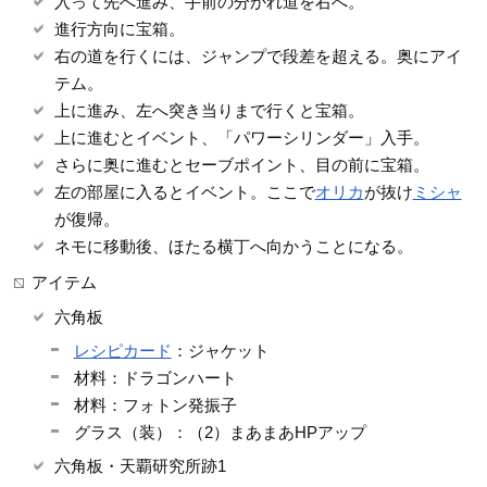
入って先へ進み、手前の分かれ道を右へ。
進行方向に宝箱。
右の道を行くには、ジャンプで段差を超える。奥にアイ
テム。
上に進み、左へ突き当りまで行くと宝箱。
上に進むとイベント、「パワーシリンダー」入手。
さらに奥に進むとセーブポイント、目の前に宝箱。
左の部屋に入るとイベント。ここで
オリカ
が抜け
ミシャ
が復帰。
ネモに移動後、ほたる横丁へ向かうことになる。
アイテム
六角板
レシピカード
：ジャケット
材料：ドラゴンハート
材料：フォトン発振子
グラス（装）：（2）まあまあHPアップ
六角板・天覇研究所跡1