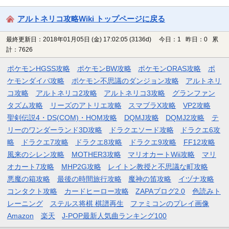
アルトネリコ攻略Wiki トップページに戻る
最終更新日：2018年01月05日 (金) 17:02:05
(3136d)
今日：1 昨日：0 累
計：7626
ポケモンHGSS攻略
ポケモンBW攻略
ポケモンORAS攻略
ポ
ケモンダイパ攻略
ポケモン不思議のダンジョン攻略
アルトネリ
コ攻略
アルトネリコ2攻略
アルトネリコ3攻略
グランファン
タズム攻略
リーズのアトリエ攻略
スマブラX攻略
VP2攻略
聖剣伝説4・DS(COM)・HOM攻略
DQMJ攻略
DQMJ2攻略
テ
リーのワンダーランド3D攻略
ドラクエソード攻略
ドラクエ6攻
略
ドラクエ7攻略
ドラクエ8攻略
ドラクエ9攻略
FF12攻略
風来のシレン攻略
MOTHER3攻略
マリオカートWii攻略
マリ
オカート7攻略
MHP2G攻略
レイトン教授と不思議な町攻略
悪魔の箱攻略
最後の時間旅行攻略
魔神の笛攻略
イヅナ攻略
コンタクト攻略
カードヒーロー攻略
ZAPAブログ2.0
色読みト
レーニング
ステルス将棋 棋譜再生
ファミコンのプレイ画像
Amazon
楽天
J-POP最新人気曲ランキング100