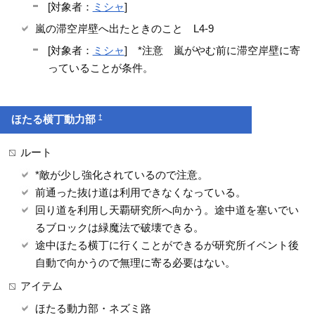
[対象者：
ミシャ
]
嵐の滞空岸壁へ出たときのこと L4-9
[対象者：
ミシャ
] *注意 嵐がやむ前に滞空岸壁に寄
っていることが条件。
†
ほたる横丁動力部
ルート
*敵が少し強化されているので注意。
前通った抜け道は利用できなくなっている。
回り道を利用し天覇研究所へ向かう。途中道を塞いでい
るブロックは緑魔法で破壊できる。
途中ほたる横丁に行くことができるが研究所イベント後
自動で向かうので無理に寄る必要はない。
アイテム
ほたる動力部・ネズミ路