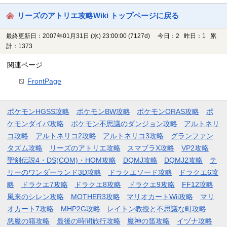
リーズのアトリエ攻略Wiki トップページに戻る
最終更新日：2007年01月31日 (水) 23:00:00
(7127d)
今日：2 昨日：1 累
計：1373
関連ページ
FrontPage
ポケモンHGSS攻略
ポケモンBW攻略
ポケモンORAS攻略
ポ
ケモンダイパ攻略
ポケモン不思議のダンジョン攻略
アルトネリ
コ攻略
アルトネリコ2攻略
アルトネリコ3攻略
グランファン
タズム攻略
リーズのアトリエ攻略
スマブラX攻略
VP2攻略
聖剣伝説4・DS(COM)・HOM攻略
DQMJ攻略
DQMJ2攻略
テ
リーのワンダーランド3D攻略
ドラクエソード攻略
ドラクエ6攻
略
ドラクエ7攻略
ドラクエ8攻略
ドラクエ9攻略
FF12攻略
風来のシレン攻略
MOTHER3攻略
マリオカートWii攻略
マリ
オカート7攻略
MHP2G攻略
レイトン教授と不思議な町攻略
悪魔の箱攻略
最後の時間旅行攻略
魔神の笛攻略
イヅナ攻略