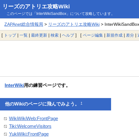
リーズのアトリエ攻略Wiki
このページでは「InterWikiSandBox」について攻略しています。
ZAPAnet総合情報局
>
リーズのアトリエ攻略Wiki
> InterWikiSandBo
[
トップ
|
一覧
|
最終更新
|
検索
|
ヘルプ
] [
ページ編集
|
新規作成
|
差分
|
InterWiki
用の練習ページです。
†
他のWikiのページに飛んでみよう。
WikiWikiWeb:FrontPage
Tiki:WelcomeVisitors
YukiWiki:FrontPage