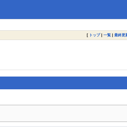
[
トップ
|
一覧
|
最終更