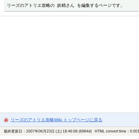
リーズのアトリエ攻略の 妖精さん を編集するページです。
リーズのアトリエ攻略Wiki トップページに戻る
最終更新日：2007年06月23日 (土) 18:46:08
(6984d)
HTML convert time：0.001