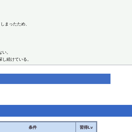
しまったため、

い。

条件
習得Lv