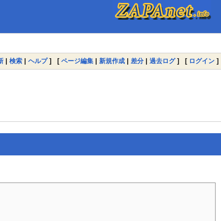
新
|
検索
|
ヘルプ
] [
ページ編集
|
新規作成
|
差分
|
過去ログ
] [
ログイン
]