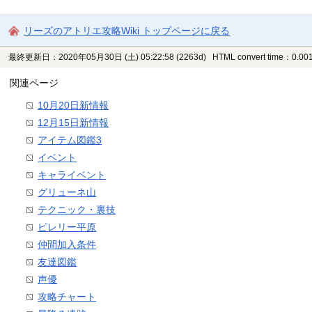
リーズのアトリエ攻略Wiki トップページに戻る
最終更新日：2020年05月30日 (土) 05:22:58
(2263d)
HTML convert time：0.001
関連ページ
10月20日新情報
12月15日新情報
アイテム図鑑3
イベント
キャライベント
グリューネ山
テクニック・裏技
ピレリー平原
仲間加入条件
友達図鑑
声優
攻略チャート