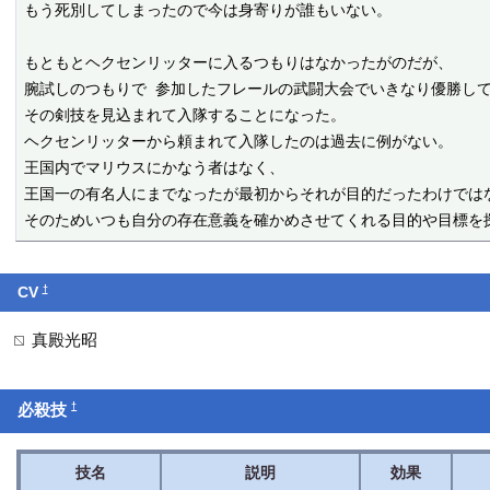
もう死別してしまったので今は身寄りが誰もいない。

もともとヘクセンリッターに入るつもりはなかったがのだが、

腕試しのつもりで 参加したフレールの武闘大会でいきなり優勝して
その剣技を見込まれて入隊することになった。

ヘクセンリッターから頼まれて入隊したのは過去に例がない。

王国内でマリウスにかなう者はなく、

王国一の有名人にまでなったが最初からそれが目的だったわけではな
†
CV
真殿光昭
†
必殺技
技名
説明
効果