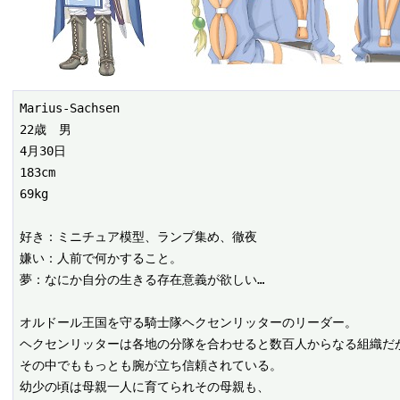
Marius-Sachsen

22歳　男

4月30日

183cm

69kg

好き：ミニチュア模型、ランプ集め、徹夜

嫌い：人前で何かすること。

夢：なにか自分の生きる存在意義が欲しい…

オルドール王国を守る騎士隊ヘクセンリッターのリーダー。

ヘクセンリッターは各地の分隊を合わせると数百人からなる組織だが
その中でももっとも腕が立ち信頼されている。

幼少の頃は母親一人に育てられその母親も、
