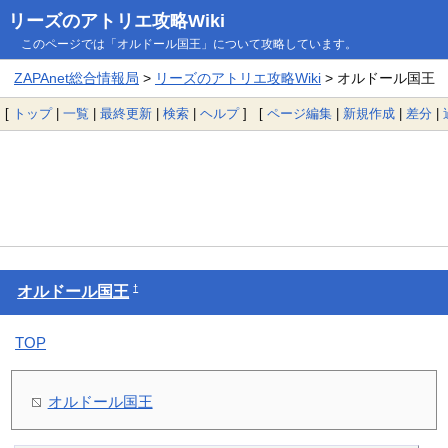
リーズのアトリエ攻略Wiki
このページでは「オルドール国王」について攻略しています。
ZAPAnet総合情報局
>
リーズのアトリエ攻略Wiki
> オルドール国王
[
トップ
|
一覧
|
最終更新
|
検索
|
ヘルプ
] [
ページ編集
|
新規作成
|
差分
|
†
オルドール国王
TOP
オルドール国王