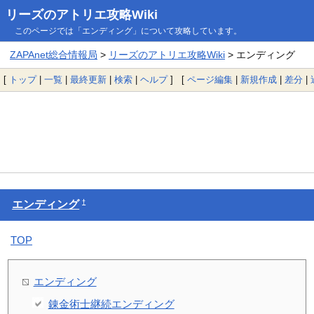
リーズのアトリエ攻略Wiki
このページでは「エンディング」について攻略しています。
ZAPAnet総合情報局
>
リーズのアトリエ攻略Wiki
> エンディング
[
トップ
|
一覧
|
最終更新
|
検索
|
ヘルプ
] [
ページ編集
|
新規作成
|
差分
|
†
エンディング
TOP
エンディング
錬金術士継続エンディング