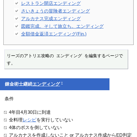
レストラン開店エンディング
さいきょうの冒険者エンディング
アルカナス完成エンディング
図鑑完成。そして旅立ち。エンディング
全額借金返済エンディング(Fin.)
リーズのアトリエ攻略の エンディング を編集するページで
す。
†
錬金術士継続
エンディング
条件
4年目4月30日に到達
全料理
レシピ
を実行していない
4体のボスを倒していない
アルカナスを作成しないこと or アルカナス作成からED判定