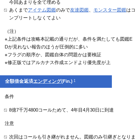
今回あまりを全て埋める
あくまで
アイテム図鑑
のみで
友達図鑑
、
モンスター図鑑
はコ
ンプリートしなくてよい
（注）
※上記条件は攻略本記載の通りだが、条件を満たしても図鑑E
Dが見れない報告のほうが圧倒的に多い
※フラグの順序か、図鑑自体の問題かは要検証
※修正版ではアルカナス作成エンドより優先度が上
†
全額借金返済
エンディング
(Fin.)
条件
8億7千万4800コールためて、4年目4月30日に到達
注意
次回はコールも引き継がれません。図鑑のみ引継ぎとなりま