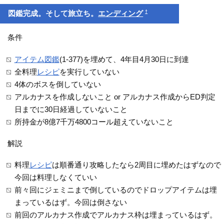
†
図鑑完成。そして旅立ち。
エンディング
条件
アイテム図鑑
(1-377)を埋めて、4年目4月30日に到達
全料理
レシピ
を実行していない
4体のボスを倒していない
アルカナスを作成しないこと or アルカナス作成からED判定
日までに30日経過していないこと
所持金が8億7千万4800コール超えていないこと
解説
料理
レシピ
は順番通り攻略したなら2周目に埋めたはずなので
今回は料理しなくていい
前々回にジェミニまで倒しているのでドロップアイテムは埋
まっているはず。今回は倒さない
前回のアルカナス作成でアルカナス枠は埋まっているはず。