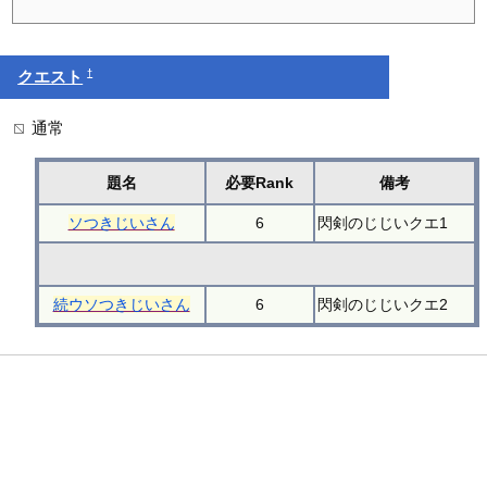
†
クエスト
通常
題名
必要Rank
備考
ソつきじいさん
6
閃剣のじじいクエ1
続ウソつきじいさん
6
閃剣のじじいクエ2