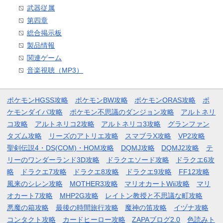
武器従属
第四章
総合掲示板
製品情報
関連ゲーム
音楽視聴（MP3）
ポケモンHGSS攻略
ポケモンBW攻略
ポケモンORAS攻略
ポ
ケモンダイパ攻略
ポケモン不思議のダンジョン攻略
アルトネリ
コ攻略
アルトネリコ2攻略
アルトネリコ3攻略
グランファン
タズム攻略
リーズのアトリエ攻略
スマブラX攻略
VP2攻略
聖剣伝説4・DS(COM)・HOM攻略
DQMJ攻略
DQMJ2攻略
テ
リーのワンダーランド3D攻略
ドラクエソード攻略
ドラクエ6攻
略
ドラクエ7攻略
ドラクエ8攻略
ドラクエ9攻略
FF12攻略
風来のシレン攻略
MOTHER3攻略
マリオカートWii攻略
マリ
オカート7攻略
MHP2G攻略
レイトン教授と不思議な町攻略
悪魔の箱攻略
最後の時間旅行攻略
魔神の笛攻略
イヅナ攻略
コンタクト攻略
カードヒーロー攻略
ZAPAブログ2.0
色読みト