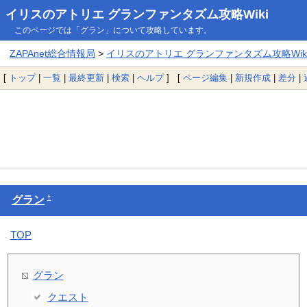
イリスのアトリエ グランファンタズム攻略Wiki
このページでは「グラン」について攻略しています。
ZAPAnet総合情報局
>
イリスのアトリエ グランファンタズム攻略Wik
[
トップ
|
一覧
|
最終更新
|
検索
|
ヘルプ
] [
ページ編集
|
新規作成
|
差分
|
†
グラン
TOP
グラン
クエスト